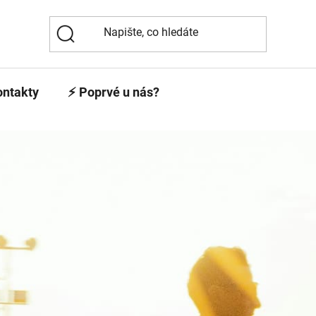
ontakty
⚡️ Poprvé u nás?