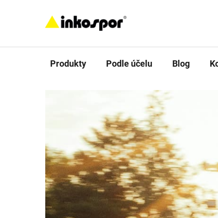
Přejít
na
obsah
Produkty
Podle účelu
Blog
K