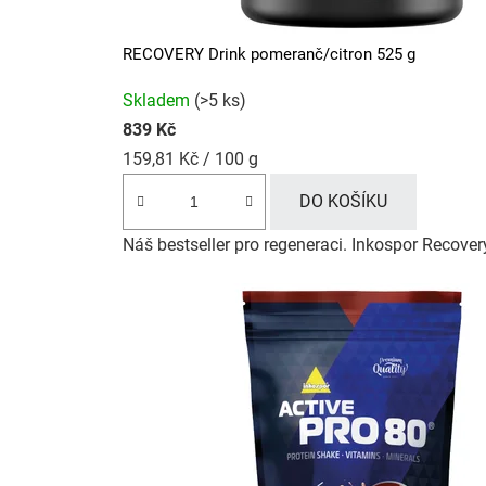
RECOVERY Drink pomeranč/citron 525 g
Průměrné
Skladem
(>5 ks)
hodnocení
839 Kč
produktu
Měrná
159,81 Kč / 100 g
je
cena:
4,9
DO KOŠÍKU
z
Náš bestseller pro regeneraci. Inkospor Recover
5
hvězdiček.