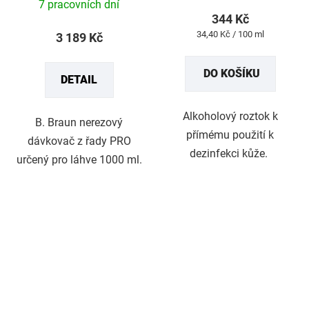
7 pracovních dní
produktu
344 Kč
je
Měrná
34,40 Kč / 100 ml
3 189 Kč
5,0
cena:
z
DO KOŠÍKU
DETAIL
5
hvězdiček.
Alkoholový roztok k
B. Braun nerezový
přímému použití k
dávkovač z řady PRO
dezinfekci kůže.
určený pro láhve 1000 ml.