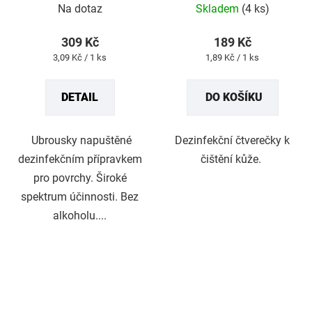
Na dotaz
Skladem
(4 ks)
hodnocení
hodnocení
produktu
produktu
309 Kč
189 Kč
je
je
Měrná
Měrná
3,09 Kč / 1 ks
1,89 Kč / 1 ks
5,0
5,0
cena:
cena:
z
z
DETAIL
DO KOŠÍKU
5
5
hvězdiček.
hvězdiček.
Ubrousky napuštěné
Dezinfekční čtverečky k
dezinfekčním přípravkem
čištění kůže.
pro povrchy. Široké
spektrum účinnosti. Bez
alkoholu....