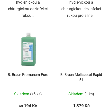
hygienickou a
hygienickou a
chirurgickou dezinfekci
chirurgickou dezinfekci
rukou...
rukou pro silně...
B. Braun Promanum Pure
B. Braun Meliseptol Rapid
5 l
Průměrné
Skladem
(>5 ks)
Skladem
(1 ks)
hodnocení
produktu
194 Kč
1 379 Kč
od
je