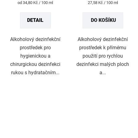
Měrná
Měrná
od 34,80 Kč / 100 ml
27,58 Kč / 100 ml
5,0
cena:
cena:
z
DETAIL
DO KOŠÍKU
5
hvězdiček.
Alkoholový dezinfekční
Alkoholový dezinfekční
prostředek pro
prostředek k přímému
hygienickou a
použití pro rychlou
chirurgickou dezinfekci
dezinfekci malých ploch
rukou s hydratačním...
a...