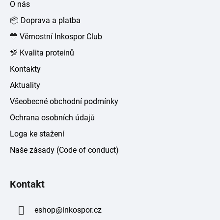
O nás
t
📦 Doprava a platba
í
💛 Věrnostní Inkospor Club
💯 Kvalita proteinů
Kontakty
Aktuality
Všeobecné obchodní podmínky
Ochrana osobních údajů
Loga ke stažení
Naše zásady (Code of conduct)
Kontakt
eshop
@
inkospor.cz