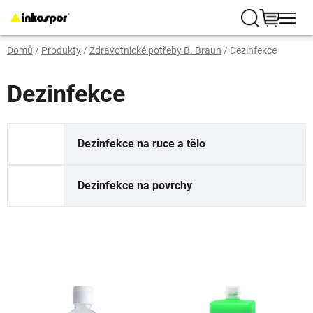
Přejít
na
Hledat
NÁKUP
obsah
Domů
/
Produkty
/
Zdravotnické potřeby B. Braun
/
Dezinfekce
KOŠÍK
Dezinfekce
Dezinfekce na ruce a tělo
Dezinfekce na povrchy
V
ý