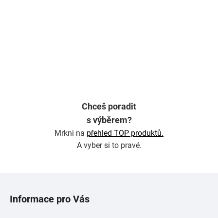
Chceš poradit
s výběrem?
Mrkni na
přehled TOP produktů.
A vyber si to pravé.
Z
á
Informace pro Vás
p
a