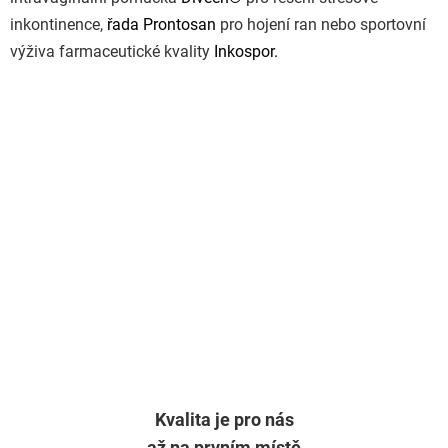
p
inkontinence,
řada Prontosan
pro hojení ran nebo sportovní
i
výživa farmaceutické kvality
Inkospor.
s
u
Kvalita je pro nás
až na prvním místě