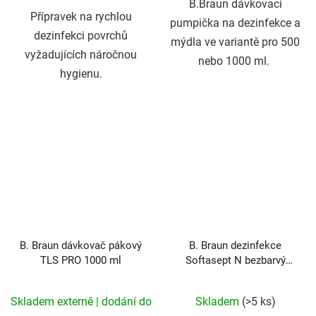
hvězdiček.
hvězdiček.
B.Braun dávkovací
Přípravek na rychlou
pumpička na dezinfekce a
dezinfekci povrchů
mýdla ve variantě pro 500
vyžadujících náročnou
nebo 1000 ml.
hygienu.
B. Braun dávkovač pákový
B. Braun dezinfekce
TLS PRO 1000 ml
Softasept N bezbarvý
1000 ml
Průměrné
Skladem externě | dodání do
Skladem
(>5 ks)
hodnocení