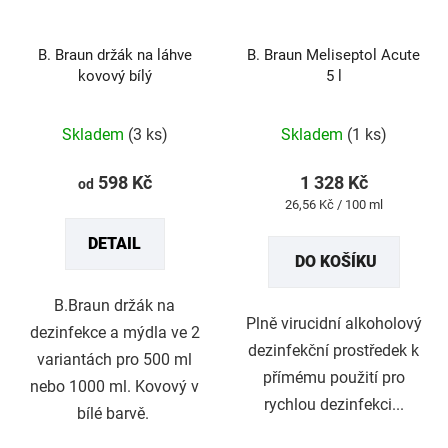
B. Braun držák na láhve
B. Braun Meliseptol Acute
kovový bílý
5 l
Skladem
(3 ks)
Skladem
(1 ks)
598 Kč
1 328 Kč
od
Měrná
26,56 Kč / 100 ml
cena:
DETAIL
DO KOŠÍKU
B.Braun držák na
Plně virucidní alkoholový
dezinfekce a mýdla ve 2
dezinfekční prostředek k
variantách pro 500 ml
přímému použití pro
nebo 1000 ml. Kovový v
rychlou dezinfekci...
bílé barvě.