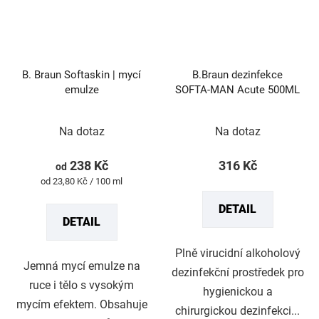
B. Braun Softaskin | mycí
B.Braun dezinfekce
emulze
SOFTA-MAN Acute 500ML
Na dotaz
Na dotaz
238 Kč
316 Kč
od
Měrná
od 23,80 Kč / 100 ml
cena:
DETAIL
DETAIL
Plně virucidní alkoholový
Jemná mycí emulze na
dezinfekční prostředek pro
ruce i tělo s vysokým
hygienickou a
mycím efektem. Obsahuje
chirurgickou dezinfekci...