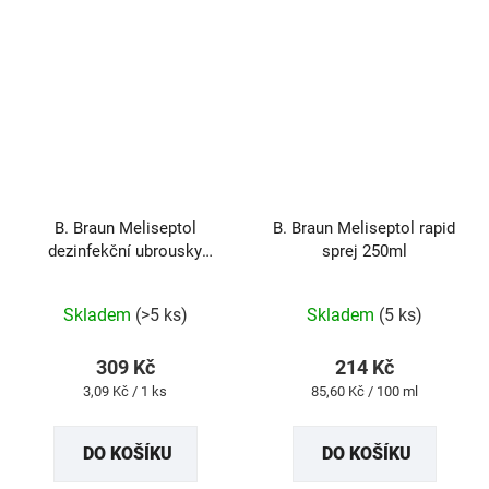
B. Braun Meliseptol
B. Braun Meliseptol rapid
dezinfekční ubrousky
sprej 250ml
sensitive 100 ks
Skladem
(>5 ks)
Skladem
(5 ks)
309 Kč
214 Kč
Měrná
Měrná
3,09 Kč / 1 ks
85,60 Kč / 100 ml
cena:
cena:
DO KOŠÍKU
DO KOŠÍKU