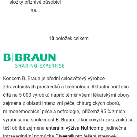
složky příznivě působící
na...
18
položek celkem
O
v
l
á
d
a
Koncern B. Braun je přední celosvětový výrobce
c
zdravotnických prostředků a technologií. Aktuální portfolio
í
p
čítá na 5 000 výrobků napříč téměř všemi lékařskými obory,
r
zejména z oblasti intenzivní péče, chirurgických oborů,
v
mimonemocniční péče a nefrologie, přičemž 95 % z nich
k
vyrábí sama společnost
B. Braun
. U koncových zákazníků se
y
těší oblibě zejména
enterální výživa Nutricomp
v
, jedinečná
ý
intravaginální pomůcka
Diveen®
pro řešení stresové