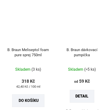
B. Braun Meliseptol foam
B. Braun dávkovací
pure sprej 750ml
pumpička
Průměrné
Průměrné
Skladem
(3 ks)
Skladem
(>5 ks)
hodnocení
hodnocení
produktu
produktu
318 Kč
59 Kč
od
je
je
Měrná
42,40 Kč / 100 ml
5,0
5,0
cena:
DETAIL
z
z
DO KOŠÍKU
5
5