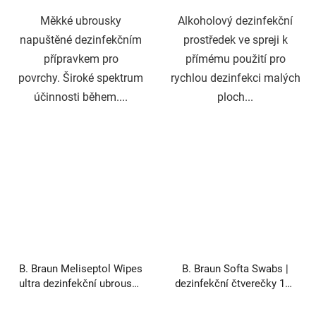
Měkké ubrousky
Alkoholový dezinfekční
napuštěné dezinfekčním
prostředek ve spreji k
přípravkem pro
přímému použití pro
povrchy. Široké spektrum
rychlou dezinfekci malých
účinnosti během....
ploch...
B. Braun Meliseptol Wipes
B. Braun Softa Swabs |
ultra dezinfekční ubrousky
dezinfekční čtverečky 100
100 ks
ks
Průměrné
Průměrné