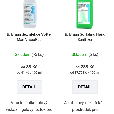
p
i
s
p
r
B. Braun dezinfekce Softa-
B. Braun Softalind Hand
o
Man ViscoRub
Sanitizer
d
u
Průměrné
Průměrné
Skladem
(>5 ks)
Skladem
(5 ks)
k
hodnocení
hodnocení
t
produktu
produktu
89 Kč
289 Kč
od
od
ů
je
je
Měrná
Měrná
od 41 Kč / 100 ml
od 37,70 Kč / 100 ml
5,0
5,0
cena:
cena:
z
z
DETAIL
DETAIL
5
5
hvězdiček.
hvězdiček.
Virucidní alkoholový
Alkoholový dezinfekční
viskózní gelový roztok pro
prostředek pro