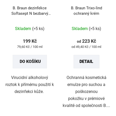
B. Braun dezinfekce
B. Braun Trixo-lind
Softasept N bezbarvý
ochranný krém
sprej 250ml
Průměrné
Průměrné
Skladem
(>5 ks)
Skladem
(>5 ks)
hodnocení
hodnocení
produktu
produktu
199 Kč
223 Kč
od
je
je
Měrná
Měrná
79,60 Kč / 100 ml
od 49,40 Kč / 100 ml
5,0
5,0
cena:
cena:
z
z
DO KOŠÍKU
DETAIL
5
5
hvězdiček.
hvězdiček.
Virucidní alkoholový
Ochranná kosmetická
roztok k přímému použití k
emulze pro suchou a
dezinfekci kůže.
poškozenou
pokožku v prémiové
kvalitě od společnosti B....