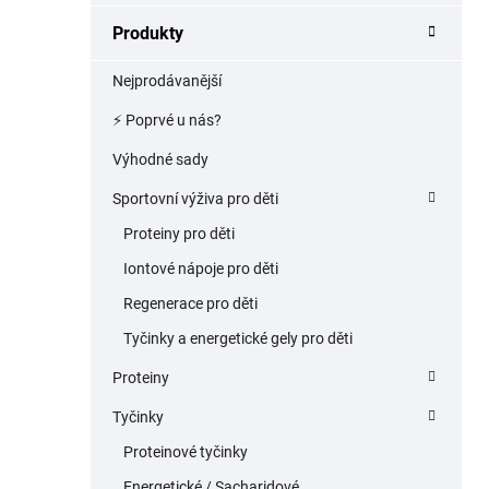
a
Produkty
n
e
Nejprodávanější
l
⚡️ Poprvé u nás?
Výhodné sady
Sportovní výživa pro děti
Proteiny pro děti
Iontové nápoje pro děti
Regenerace pro děti
Tyčinky a energetické gely pro děti
Proteiny
Tyčinky
Proteinové tyčinky
Energetické / Sacharidové