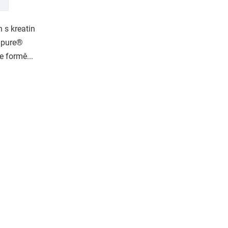
n s kreatin
apure®
e formě...