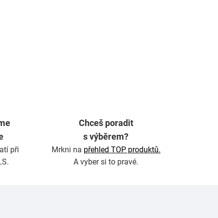
íme
Chceš poradit
e
s výběrem?
tí při
Mrkni na
přehled TOP produktů.
LS.
A vyber si to pravé.