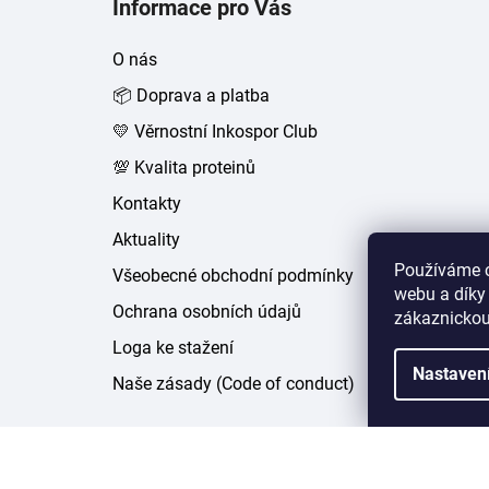
Informace pro Vás
p
a
O nás
t
📦 Doprava a platba
í
💛 Věrnostní Inkospor Club
💯 Kvalita proteinů
Kontakty
Aktuality
Používáme c
Všeobecné obchodní podmínky
webu a díky
Ochrana osobních údajů
zákaznickou
Loga ke stažení
Nastaven
Naše zásady (Code of conduct)
Copyright 2026
inkospor.cz
. Všechna práva vyhr