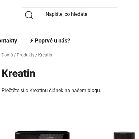
ontakty
⚡️ Poprvé u nás?
Domů
/
Produkty
/
Kreatin
Kreatin
Přečtěte si o Kreatinu článek na našem
blogu
.
V
ý