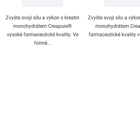
Zvyšte svoji sílu a výkon s kreatin
Zvyšte svoji sílu a výko
monohydrátem Creapure®
monohydrátem Cre
vysoké farmaceutické kvality. Ve
farmaceutické kvality v
formě...
O
v
l
á
d
a
c
í
p
r
v
k