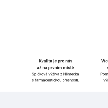
Kvalita je pro nás
Víc
až na prvním místě
Špičková výživa z Německa
Pom
s farmaceutickou přesností.
vý
Z
á