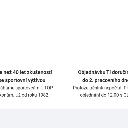
e než 40 let zkušeností
Objednávku Ti doruč
se sportovní výživou
do 2. pracovního dn
áháme sportovcům k TOP
Protože trénink nepočká. Pla
konům. Už od roku 1982.
objednání do 12:00 s G