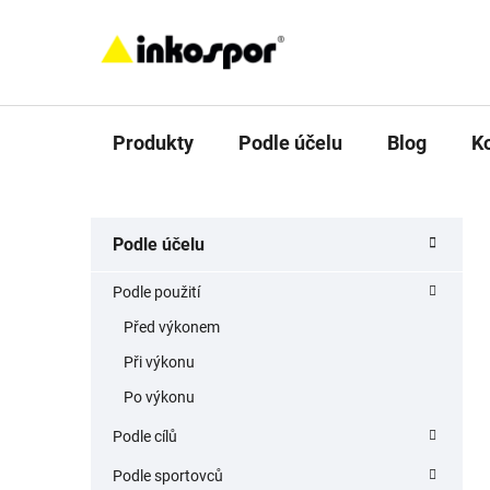
Přejít
na
obsah
Produkty
Podle účelu
Blog
K
P
K
Přeskočit
Podle účelu
a
o
kategorie
t
s
Podle použití
e
t
g
Před výkonem
r
o
Při výkonu
a
r
i
n
Po výkonu
e
n
Podle cílů
í
Podle sportovců
p