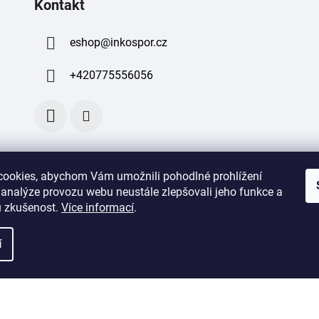
Kontakt
eshop
@
inkospor.cz
+420775556056
ookies, abychom Vám umožnili pohodlné prohlížení
 analýze provozu webu neustále zlepšovali jeho funkce a
 zkušenost
.
Více informací
.
í
azena.