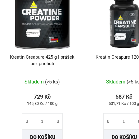
p
i
s
p
r
o
d
Kreatin Creapure 425 g | prášek
Kreatin Creapure 120
u
bez příchuti
k
Průměrné
Průmě
t
Skladem
(>5 ks)
Skladem
(>5 k
hodnocení
hodno
ů
produktu
produk
729 Kč
587 Kč
je
je
Měrná
Měrná
145,80 Kč / 100 g
501,71 Kč / 100 g
5,0
5,0
cena:
cena:
z
z
5
5
hvězdiček.
hvězdi
DO KOŠÍKU
DO KOŠÍKU