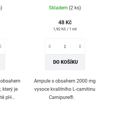
rné
Průměrné
s)
Skladem
(2 ks)
cení
hodnocení
tu
produktu
48 Kč
je
Měrná
1,92 Kč / 1 ml
4,8
cena:
z
5
ček.
hvězdiček.
DO KOŠÍKU
m obsahem
Ampule s obsahem 2000 mg
 který je
vysoce kvalitního L-carnitinu
tě pH...
Carnipure®.