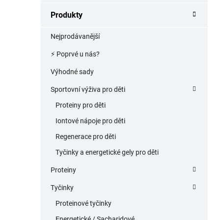
a
Produkty
n
e
Nejprodávanější
l
⚡️ Poprvé u nás?
Výhodné sady
Sportovní výživa pro děti
Proteiny pro děti
Iontové nápoje pro děti
Regenerace pro děti
Tyčinky a energetické gely pro děti
Proteiny
Tyčinky
Proteinové tyčinky
Energetické / Sacharidové