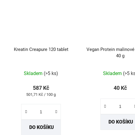
Kreatin Creapure 120 tablet
Vegan Protein malinové
40 g
Průměrné
Skladem
(>5 ks)
Skladem
(>5 k
hodnocení
produktu
587 Kč
40 Kč
je
Měrná
501,71 Kč / 100 g
5,0
cena:
z
5
DO KOŠÍKU
hvězdiček.
DO KOŠÍKU