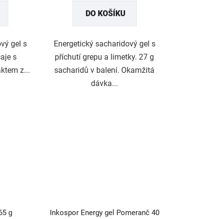
ček.
hvězdiček.
DO KOŠÍKU
vý gel s
Energetický sacharidový gel s
aje s
příchutí grepu a limetky. 27 g
ktem z...
sacharidů v balení. Okamžitá
dávka...
65 g
Inkospor Energy gel Pomeranč 40