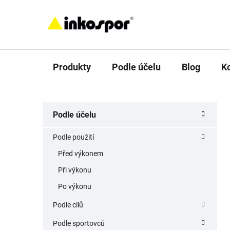
Přejít
na
obsah
Produkty
Podle účelu
Blog
K
P
K
Přeskočit
Podle účelu
a
o
kategorie
t
s
Podle použití
e
t
g
Před výkonem
r
o
Při výkonu
a
r
i
n
Po výkonu
e
n
Podle cílů
í
Podle sportovců
p