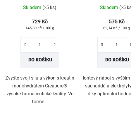
Průměrné
Průmě
Skladem
(>5 ks)
Skladem
(>5 k
hodnocení
hodno
produktu
produk
729 Kč
575 Kč
je
je
Měrná
Měrná
145,80 Kč / 100 g
82,14 Kč / 100 g
5,0
5,0
cena:
cena:
z
z
5
5
hvězdiček.
hvězdi
DO KOŠÍKU
DO KOŠÍKU
Zvyšte svoji sílu a výkon s kreatin
Iontový nápoj s vyšší
monohydrátem Creapure®
sacharidů a elektrolyty,
vysoké farmaceutické kvality. Ve
díky optimální hodno
formě...