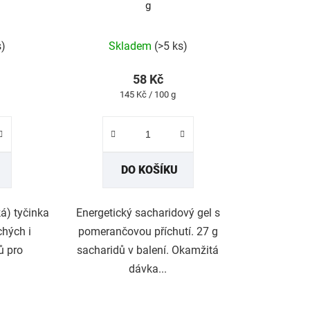
g
rné
Průměrné
s)
Skladem
(>5 ks)
cení
hodnocení
tu
produktu
58 Kč
je
Měrná
145 Kč / 100 g
4,9
cena:
z
5
ček.
hvězdiček.
DO KOŠÍKU
á) tyčinka
Energetický sacharidový gel s
hých i
pomerančovou příchutí. 27 g
ů pro
sacharidů v balení. Okamžitá
dávka...