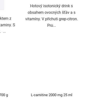
ček.
hvězdiček.
Hotový isotonický drink s
obsahem ovocných šťáv a s
aktem z
vitamíny. V příchuti grep-citron.
taminy. S
Pro...
 ...
700 g
L-carnitine 2000 mg 25 ml