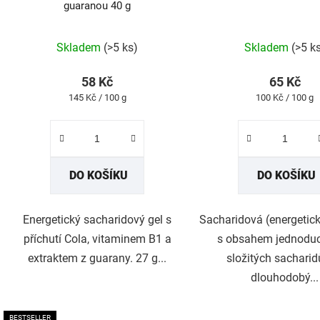
guaranou 40 g
Průměrné
Průmě
Skladem
(>5 ks)
Skladem
(>5 k
hodnocení
hodno
produktu
produk
58 Kč
65 Kč
je
je
Měrná
Měrná
145 Kč / 100 g
100 Kč / 100 g
5,0
5,0
cena:
cena:
z
z
5
5
hvězdiček.
hvězdi
DO KOŠÍKU
DO KOŠÍKU
Energetický sacharidový gel s
Sacharidová (energetick
příchutí Cola, vitaminem B1 a
s obsahem jednoduc
extraktem z guarany. 27 g...
složitých sacharid
dlouhodobý...
BESTSELLER