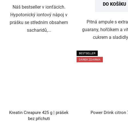
hvězdiček.
hvězdi
DO KOŠÍKU
Náš bestseller v ionťácích.
Hypotonický iontový nápoj v
Pitná ampule s extr
prášku se středním obsahem
guarany, hořčíkem a vi
sacharidů,...
cukrem a sladidly.
BESTSELLER
DÁREK ZDARMA
Kreatin Creapure 425 g | prášek
Power Drink citron 
bez příchuti