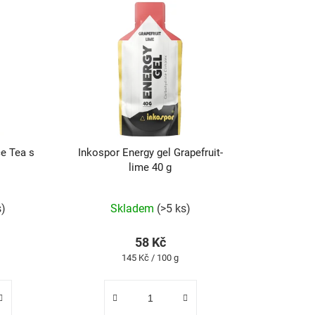
ce Tea s
Inkospor Energy gel Grapefruit-
lime 40 g
rné
Průměrné
s)
Skladem
(>5 ks)
cení
hodnocení
tu
produktu
58 Kč
je
Měrná
145 Kč / 100 g
5,0
cena:
z
5