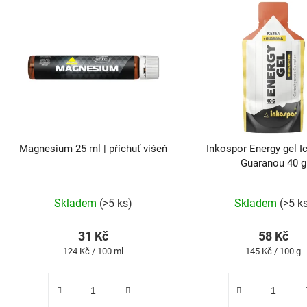
V
ý
p
i
s
p
r
o
d
Magnesium 25 ml | příchuť višeň
Inkospor Energy gel I
u
Guaranou 40 g
k
Průměrné
Průmě
t
Skladem
(>5 ks)
Skladem
(>5 k
hodnocení
hodno
ů
produktu
produk
31 Kč
58 Kč
je
je
Měrná
Měrná
124 Kč / 100 ml
145 Kč / 100 g
5,0
5,0
cena:
cena:
z
z
5
5