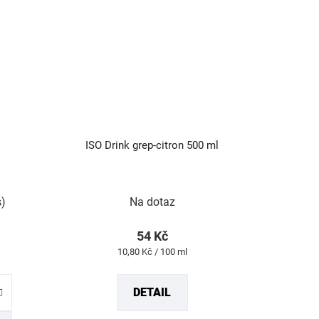
ISO Drink grep-citron 500 ml
rné
Průměrné
s)
Na dotaz
cení
hodnocení
tu
produktu
54 Kč
je
Měrná
10,80 Kč / 100 ml
5,0
cena:
z
DETAIL
5