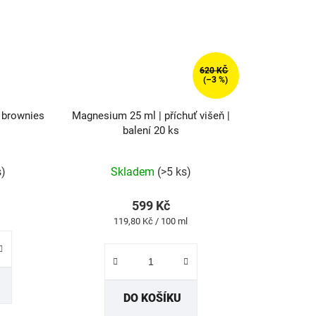
620 KČ
(–3 %)
 brownies
Magnesium 25 ml | příchuť višeň |
balení 20 ks
Průměrné
s)
Skladem
(>5 ks)
hodnocení
produktu
599 Kč
je
Měrná
119,80 Kč / 100 ml
5,0
cena:
z
5
hvězdiček.
DO KOŠÍKU