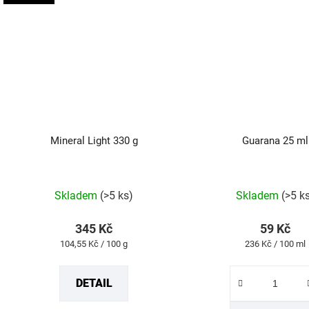
Mineral Light 330 g
Guarana 25 ml
Průměrné
Průmě
Skladem
(>5 ks)
Skladem
(>5 k
hodnocení
hodno
produktu
produk
345 Kč
59 Kč
je
je
Měrná
Měrná
104,55 Kč / 100 g
236 Kč / 100 ml
5,0
4,5
cena:
cena:
z
z
DETAIL
5
5