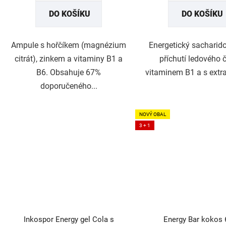
hvězdiček.
hvězdi
DO KOŠÍKU
DO KOŠÍKU
Ampule s hořčíkem (magnézium
Energetický sacharido
citrát), zinkem a vitaminy B1 a
příchutí ledového č
B6. Obsahuje 67%
vitaminem B1 a s extra
doporučeného...
NOVÝ OBAL
3 + 1
Inkospor Energy gel Cola s
Energy Bar kokos 