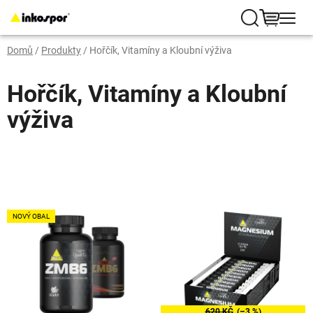
Přejít
na
Hledat
NÁKUP
obsah
Domů
/
Produkty
/
Hořčík, Vitamíny a Kloubní výživa
KOŠÍK
Hořčík, Vitamíny a Kloubní
výživa
V
NOVÝ OBAL
ý
p
i
s
p
620 KČ
(–3 %)