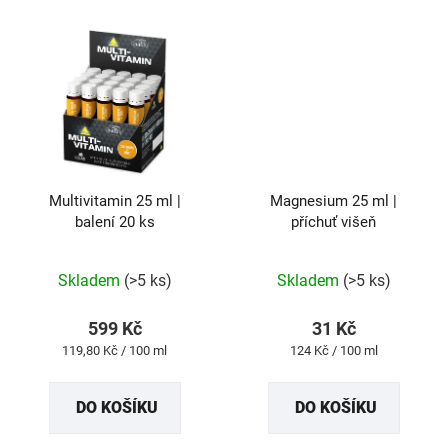
Multivitamin 25 ml |
Magnesium 25 ml |
balení 20 ks
příchuť višeň
Průměrné
Průměrné
Skladem
(>5 ks)
Skladem
(>5 ks)
hodnocení
hodnocení
produktu
produktu
599 Kč
31 Kč
je
je
Měrná
Měrná
119,80 Kč / 100 ml
124 Kč / 100 ml
5,0
5,0
cena:
cena:
z
z
DO KOŠÍKU
DO KOŠÍKU
5
5
hvězdiček.
hvězdiček.