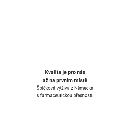
d
a
c
í
p
r
v
k
y
v
ý
Kvalita je pro nás
p
až na prvním místě
i
s
Špičková výživa z Německa
u
s farmaceutickou přesností.