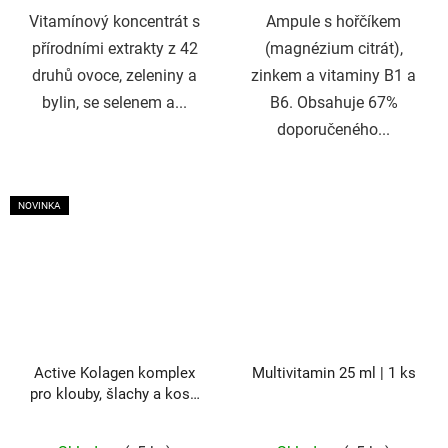
Vitamínový koncentrát s
Ampule s hořčíkem
přírodními extrakty z 42
(magnézium citrát),
druhů ovoce, zeleniny a
zinkem a vitaminy B1 a
bylin, se selenem a...
B6. Obsahuje 67%
doporučeného...
NOVINKA
Active Kolagen komplex
Multivitamin 25 ml | 1 ks
pro klouby, šlachy a kosti
| 500 g
Průměrné