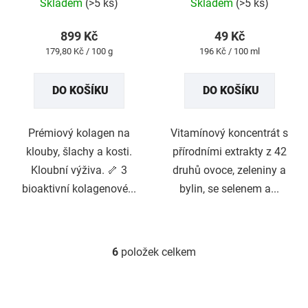
Skladem
(>5 ks)
Skladem
(>5 ks)
hodnocení
produktu
899 Kč
49 Kč
je
Měrná
Měrná
179,80 Kč / 100 g
196 Kč / 100 ml
5,0
cena:
cena:
z
DO KOŠÍKU
DO KOŠÍKU
5
hvězdiček.
Prémiový kolagen na
Vitamínový koncentrát s
klouby, šlachy a kosti.
přírodními extrakty z 42
Kloubní výživa. 🦴 3
druhů ovoce, zeleniny a
bioaktivní kolagenové...
bylin, se selenem a...
6
položek celkem
O
v
l
á