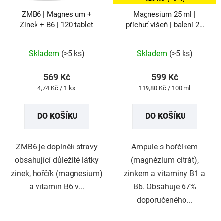
r
ZMB6 | Magnesium +
Magnesium 25 ml |
o
Zinek + B6 | 120 tablet
příchuť višeň | balení 20
d
ks
u
Průměrné
Průměrné
Skladem
(>5 ks)
Skladem
(>5 ks)
k
hodnocení
hodnocení
t
produktu
produktu
569 Kč
599 Kč
ů
je
je
Měrná
Měrná
4,74 Kč / 1 ks
119,80 Kč / 100 ml
4,7
5,0
cena:
cena:
z
z
DO KOŠÍKU
DO KOŠÍKU
5
5
hvězdiček.
hvězdiček.
ZMB6 je doplněk stravy
Ampule s hořčíkem
obsahující důležité látky
(magnézium citrát),
zinek, hořčík (magnesium)
zinkem a vitaminy B1 a
a vitamín B6 v...
B6. Obsahuje 67%
doporučeného...