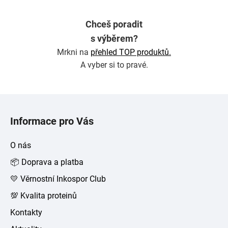
Chceš poradit
s výběrem?
Mrkni na
přehled TOP produktů.
A vyber si to pravé.
Z
á
Informace pro Vás
p
a
O nás
t
📦 Doprava a platba
í
💛 Věrnostní Inkospor Club
💯 Kvalita proteinů
Kontakty