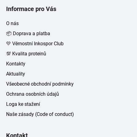
á
Informace pro Vás
p
a
O nás
t
📦 Doprava a platba
í
💛 Věrnostní Inkospor Club
💯 Kvalita proteinů
Kontakty
Aktuality
Všeobecné obchodní podmínky
Ochrana osobních údajů
Loga ke stažení
Naše zásady (Code of conduct)
Kontakt