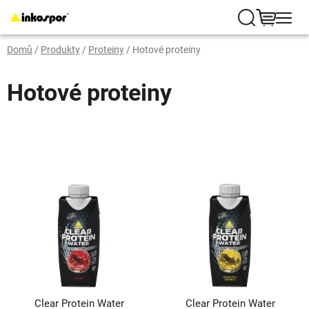
Přejít
na
Hledat
NÁKUP
obsah
Domů
/
Produkty
/
Proteiny
/
Hotové proteiny
KOŠÍK
Hotové proteiny
V
ý
p
i
s
p
r
Clear Protein Water
Clear Protein Water
o