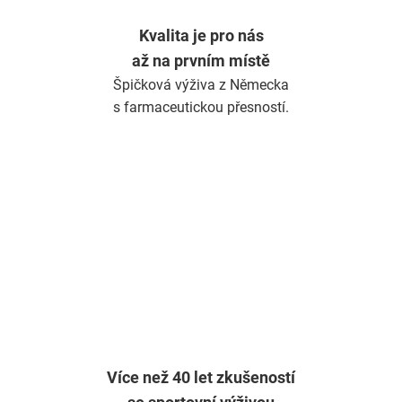
v
ý
Kvalita je pro nás
p
až na prvním místě
i
s
Špičková výživa z Německa
u
s farmaceutickou přesností.
Více než 40 let zkušeností