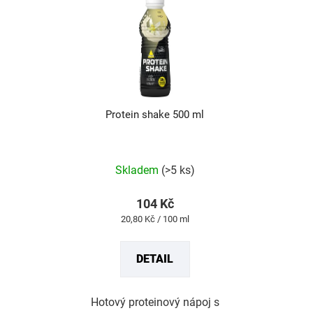
Protein shake 500 ml
Průměrné
Skladem
(>5 ks)
hodnocení
produktu
104 Kč
je
Měrná
20,80 Kč / 100 ml
4,8
cena:
z
DETAIL
5
hvězdiček.
Hotový proteinový nápoj s