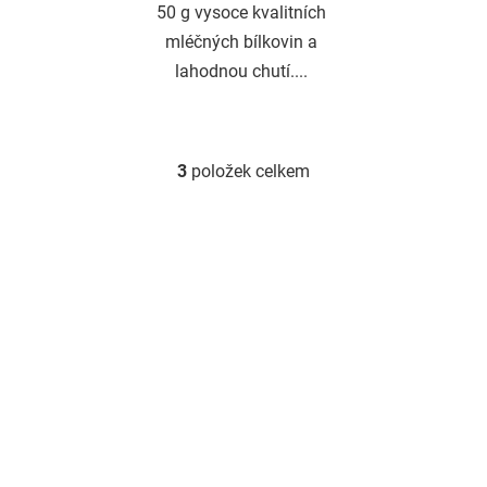
50 g vysoce kvalitních
mléčných bílkovin a
lahodnou chutí....
3
položek celkem
O
v
l
á
d
a
c
í
p
r
v
k
y