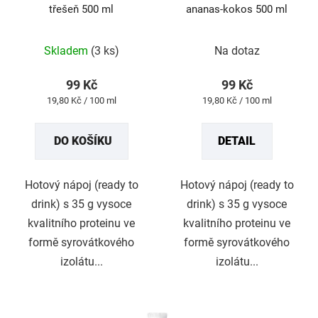
třešeň 500 ml
ananas-kokos 500 ml
d
u
Průměrné
Průměrné
Skladem
(3 ks)
Na dotaz
k
hodnocení
hodnocení
t
produktu
produktu
99 Kč
99 Kč
ů
je
je
Měrná
Měrná
19,80 Kč / 100 ml
19,80 Kč / 100 ml
5,0
5,0
cena:
cena:
z
z
DO KOŠÍKU
DETAIL
5
5
hvězdiček.
hvězdiček.
Hotový nápoj (ready to
Hotový nápoj (ready to
drink) s 35 g vysoce
drink) s 35 g vysoce
kvalitního proteinu ve
kvalitního proteinu ve
formě syrovátkového
formě syrovátkového
izolátu...
izolátu...