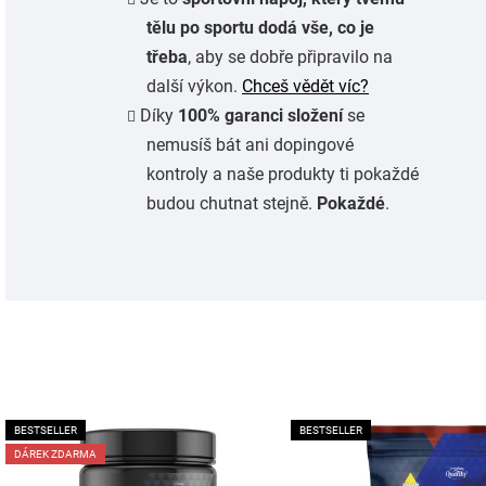
tělu po sportu dodá vše, co je
třeba
, aby se dobře připravilo na
další výkon.
Chceš vědět víc?
Díky
100% garanci složení
se
nemusíš bát ani dopingové
kontroly a naše produkty ti pokaždé
budou chutnat stejně.
Pokaždé
.
V
BESTSELLER
BESTSELLER
ý
DÁREK ZDARMA
p