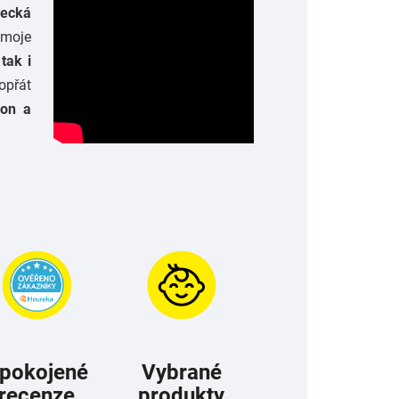
ecká
 moje
 tak i
opřát
kon a
pokojené
Vybrané
recenze
produkty