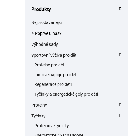
a
Produkty
n
e
Nejprodávanější
l
⚡️ Poprvé u nás?
Výhodné sady
Sportovní výživa pro děti
Proteiny pro děti
Iontové nápoje pro děti
Regenerace pro děti
Tyčinky a energetické gely pro děti
Proteiny
Tyčinky
Proteinové tyčinky
Energetické / Sacharidové