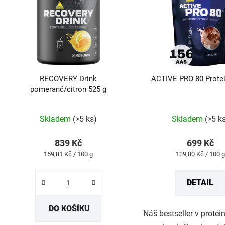
i
s
p
r
o
d
RECOVERY Drink
ACTIVE PRO 80 Protei
u
pomeranč/citron 525 g
k
Průměrné
Průmě
t
Skladem
(>5 ks)
Skladem
(>5 k
hodnocení
hodno
ů
produktu
produk
839 Kč
699 Kč
je
je
Měrná
Měrná
159,81 Kč / 100 g
139,80 Kč / 100 g
4,9
4,8
cena:
cena:
z
z
DETAIL
5
5
hvězdiček.
hvězdi
DO KOŠÍKU
Náš bestseller v prote