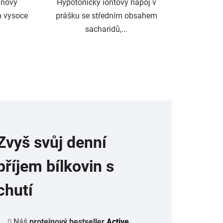
inový
Hypotonický iontový nápoj v
m vysoce
prášku se středním obsahem
sacharidů,...
Zvyš svůj denní
příjem bílkovin s
chutí
Náš
proteinový bestseller
Active