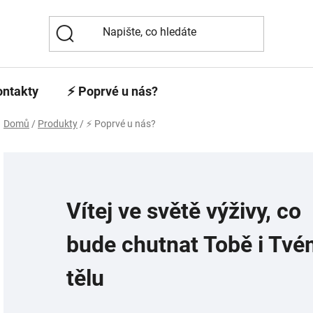
ontakty
⚡️ Poprvé u nás?
Domů
/
Produkty
/
⚡️ Poprvé u nás?
Vítej ve světě výživy, co
bude chutnat Tobě i Tv
tělu