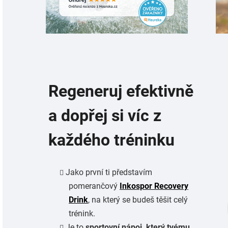
Regeneruj efektivně
a dopřej si víc z
každého tréninku
Jako první ti představím
pomerančový
Inkospor Recovery
Drink
, na který se budeš těšit celý
trénink.
Je to
sportovní nápoj, který tvému