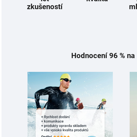
zkušeností
ml
Hodnocení 96 %‎‎ na