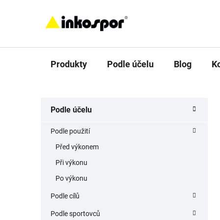
Přejít
na
obsah
Produkty
Podle účelu
Blog
K
P
K
Přeskočit
Podle účelu
a
o
kategorie
t
s
Podle použití
e
t
g
Před výkonem
r
o
Při výkonu
a
r
i
n
Po výkonu
e
n
Podle cílů
í
Podle sportovců
p