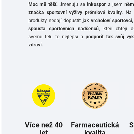
Moc mě těší.
Jmenuju se
Inkospor
a jsem
něm
značka sportovní výživy prémiové kvality
. Na
produkty nedají dopustit
jak vrcholoví sportovci,
spousta sportovních nadšenců,
kteří chtějí d
svému tělu to nejlepší a
podpořit tak svůj vý
zdraví.
Více než 40
Farmaceutická
S
let
kvalita