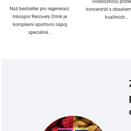
vícesložkový prote
Náš bestseller pro regeneraci.
koncentrát s obsahe
Inkospor Recovery Drink je
kvalitních...
komplexní sportovní nápoj
speciálně...
O
v
l
á
d
a
c
í
p
r
v
k
y