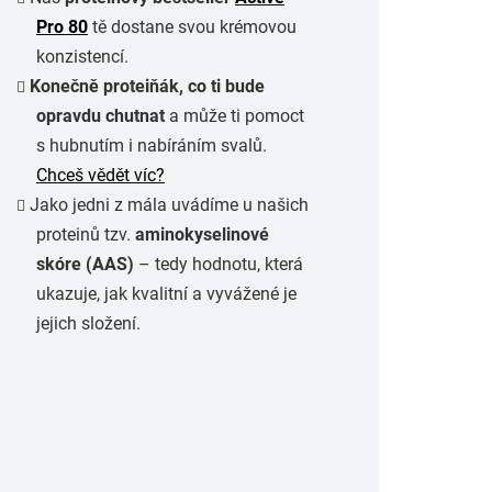
Pro 80
tě dostane svou krémovou
konzistencí.
Konečně proteiňák, co ti bude
opravdu chutnat
a může ti pomoct
s hubnutím i nabíráním svalů.
Chceš vědět víc?
Jako jedni z mála uvádíme u našich
proteinů tzv.
aminokyselinové
skóre (AAS)
– tedy hodnotu, která
ukazuje, jak kvalitní a vyvážené je
jejich složení.