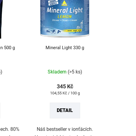
n 500 g
Mineral Light 330 g
rné
Průměrné
s)
Skladem
(>5 ks)
cení
hodnocení
tu
produktu
345 Kč
je
Měrná
104,55 Kč / 100 g
5,0
cena:
z
DETAIL
5
ček.
hvězdiček.
inech. 80%
Náš bestseller v ionťácích.