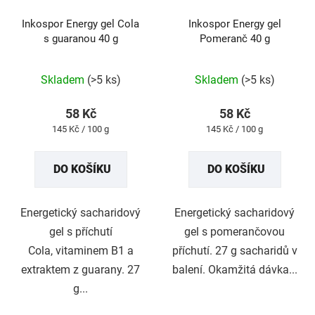
Inkospor Energy gel Cola
Inkospor Energy gel
s guaranou 40 g
Pomeranč 40 g
Průměrné
Průměrné
Skladem
(>5 ks)
Skladem
(>5 ks)
hodnocení
hodnocení
produktu
produktu
58 Kč
58 Kč
je
je
Měrná
Měrná
145 Kč / 100 g
145 Kč / 100 g
5,0
4,9
cena:
cena:
z
z
DO KOŠÍKU
DO KOŠÍKU
5
5
hvězdiček.
hvězdiček.
Energetický sacharidový
Energetický sacharidový
gel s příchutí
gel s pomerančovou
Cola, vitaminem B1 a
příchutí. 27 g sacharidů v
extraktem z guarany. 27
balení. Okamžitá dávka...
g...