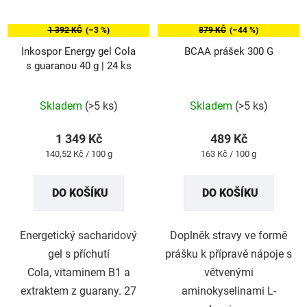
1 392 KČ
(–3 %)
879 KČ
(–44 %)
Inkospor Energy gel Cola
BCAA prášek 300 G
s guaranou 40 g | 24 ks
Průměrné
Průměrné
Skladem
(>5 ks)
Skladem
(>5 ks)
hodnocení
hodnocení
produktu
produktu
1 349 Kč
489 Kč
je
je
Měrná
Měrná
140,52 Kč / 100 g
163 Kč / 100 g
5,0
5,0
cena:
cena:
z
z
DO KOŠÍKU
DO KOŠÍKU
5
5
hvězdiček.
hvězdiček.
Energetický sacharidový
Doplněk stravy ve formě
gel s příchutí
prášku k přípravě nápoje s
Cola, vitaminem B1 a
větvenými
extraktem z guarany. 27
aminokyselinami L-