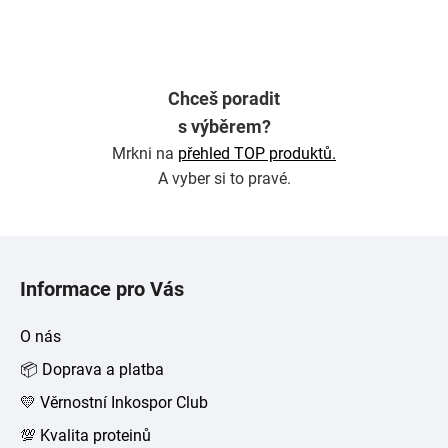
Chceš poradit
s výběrem?
Mrkni na
přehled TOP produktů.
A vyber si to pravé.
Z
á
Informace pro Vás
p
a
O nás
t
📦 Doprava a platba
í
💛 Věrnostní Inkospor Club
💯 Kvalita proteinů