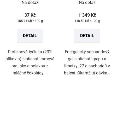
Na dotaz
Na dotaz
hodnocení
hodnocení
produktu
produktu
37 Kč
1 349 Kč
je
je
Měrná
Měrná
105,71 Kč / 100 g
140,52 Kč / 100 g
5,0
5,0
cena:
cena:
z
z
DETAIL
DETAIL
5
5
hvězdiček.
hvězdiček.
Proteinová tyčinka (23%
Energetický sacharidový
bílkovin) s příchutí rumové
gel s příchutí grepu a
pralinky a polevou z
limetky. 27 g sacharidů v
mléčné čokolády....
balení. Okamžitá dávka...