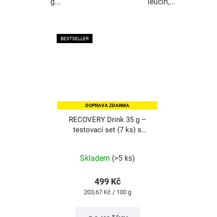
g...
leucin,...
BESTSELLER
DOPRAVA ZDARMA
RECOVERY Drink 35 g –
testovací set (7 ks) s
DOPRAVOU ZDARMA
Průměrné
Skladem
(>5 ks)
hodnocení
produktu
499 Kč
je
Měrná
203,67 Kč / 100 g
5,0
cena:
z