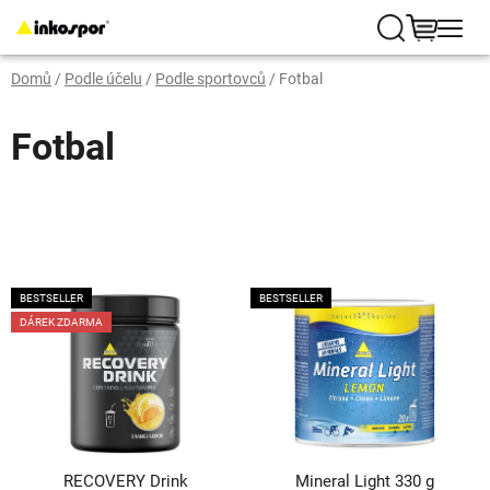
Přejít
na
Hledat
NÁKUP
obsah
Domů
/
Podle účelu
/
Podle sportovců
/
Fotbal
KOŠÍK
Fotbal
V
BESTSELLER
BESTSELLER
ý
DÁREK ZDARMA
p
i
s
p
r
RECOVERY Drink
Mineral Light 330 g
o