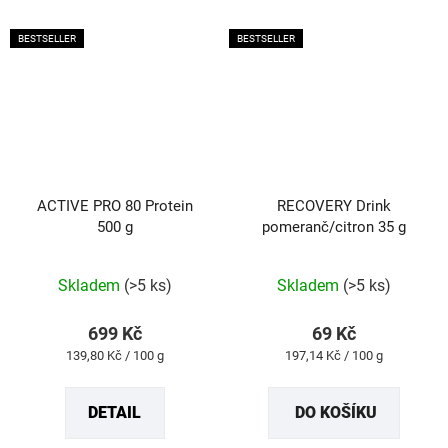
BESTSELLER
BESTSELLER
ACTIVE PRO 80 Protein
RECOVERY Drink
500 g
pomeranč/citron 35 g
Průměrné
Průměrné
Skladem
(>5 ks)
Skladem
(>5 ks)
hodnocení
hodnocení
produktu
produktu
699 Kč
69 Kč
je
je
Měrná
Měrná
139,80 Kč / 100 g
197,14 Kč / 100 g
4,8
5,0
cena:
cena:
z
z
DETAIL
DO KOŠÍKU
5
5