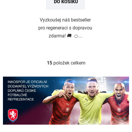
DO KOŠÍKU
5
hvězdiček.
Vyzkoušej náš bestseller
pro regeneraci s dopravou
zdarma! 🚚 🍊...
15
položek celkem
O
v
l
á
d
a
c
í
p
r
v