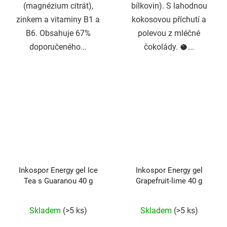
(magnézium citrát),
bílkovin). S lahodnou
zinkem a vitaminy B1 a
kokosovou příchutí a
B6. Obsahuje 67%
polevou z mléčné
doporučeného...
čokolády. 🥥...
Inkospor Energy gel Ice
Inkospor Energy gel
Tea s Guaranou 40 g
Grapefruit-lime 40 g
Průměrné
Průměrné
Skladem
(>5 ks)
Skladem
(>5 ks)
hodnocení
hodnocení
produktu
produktu