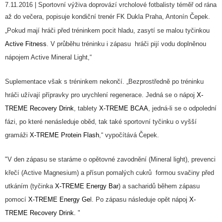
7.11.2016 | Sportovní výživa doprovází vrcholové fotbalisty téměř od rána
k
až do večera, popisuje kondiční trenér FK Dukla Praha, Antonín Čepek.
y
v
„Pokud mají hráči před tréninkem pocit hladu, zasytí se malou tyčinkou
ý
Active Fitness
. V průběhu tréninku i zápasu hráči pijí vodu doplněnou
p
nápojem Active Mineral Light,“
i
s
Suplementace však s tréninkem nekončí. „Bezprostředně po tréninku
u
hráči užívají přípravky pro urychlení regenerace. Jedná se o nápoj
X-
TREME Recovery Drink
, tablety
X-TREME BCAA
, jedná-li se o odpolední
fázi, po které nenásleduje oběd, tak také sportovní tyčinku o vyšší
gramáži
X-TREME Protein Flash
,“ vypočítává Čepek.
"V den zápasu se staráme o opětovné zavodnění (Mineral light), prevenci
křečí (Active Magnesium) a přísun pomalých cukrů formou svačiny před
utkáním (tyčinka
X-TREME Energy Bar
) a sacharidů během zápasu
pomocí
X-TREME Energy Ge
l. Po zápasu následuje opět nápoj
X-
TREME Recovery Drink.
"