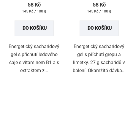
58 Kč
58 Kč
je
je
Měrná
Měrná
145 Kč / 100 g
145 Kč / 100 g
5,0
5,0
cena:
cena:
z
z
DO KOŠÍKU
DO KOŠÍKU
5
5
hvězdiček.
hvězdiček.
Energetický sacharidový
Energetický sacharidový
gel s příchutí ledového
gel s příchutí grepu a
čaje s vitaminem B1 a s
limetky. 27 g sacharidů v
extraktem z...
balení. Okamžitá dávka...