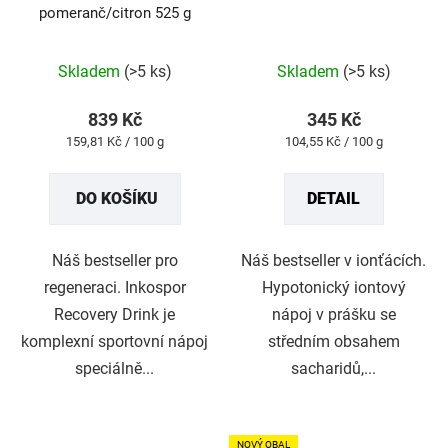
pomeranč/citron 525 g
d
u
Průměrné
Průměrné
Skladem
(>5 ks)
Skladem
(>5 ks)
k
hodnocení
hodnocení
t
produktu
produktu
839 Kč
345 Kč
ů
je
je
Měrná
Měrná
159,81 Kč / 100 g
104,55 Kč / 100 g
4,9
5,0
cena:
cena:
z
z
DO KOŠÍKU
DETAIL
5
5
hvězdiček.
hvězdiček.
Náš bestseller pro
Náš bestseller v ionťácích.
regeneraci. Inkospor
Hypotonický iontový
Recovery Drink je
nápoj v prášku se
komplexní sportovní nápoj
středním obsahem
speciálně...
sacharidů,...
NOVÝ OBAL