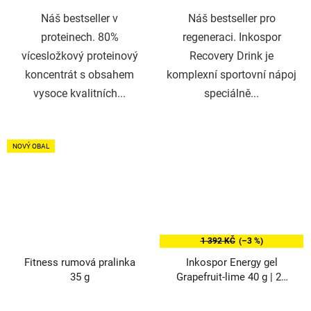
hvězdiček.
hvězdiček.
Náš bestseller v
Náš bestseller pro
proteinech. 80%
regeneraci. Inkospor
vícesložkový proteinový
Recovery Drink je
koncentrát s obsahem
komplexní sportovní nápoj
vysoce kvalitních...
speciálně...
NOVÝ OBAL
1 392 KČ
(–3 %)
Fitness rumová pralinka
Inkospor Energy gel
35 g
Grapefruit-lime 40 g | 24
ks
Průměrné
Průměrné