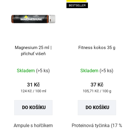
BESTSELLER
Magnesium 25 ml |
Fitness kokos 35 g
příchuť višeň
Průměrné
Průměrné
Skladem
(>5 ks)
Skladem
(>5 ks)
hodnocení
hodnocení
produktu
produktu
31 Kč
37 Kč
je
je
Měrná
Měrná
124 Kč / 100 ml
105,71 Kč / 100 g
5,0
5,0
cena:
cena:
z
z
DO KOŠÍKU
DO KOŠÍKU
5
5
hvězdiček.
hvězdiček.
Ampule s hořčíkem
Proteinová tyčinka (17 %