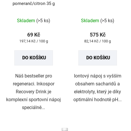
pomeranč/citron 35 g
Průměrné
Průměrné
hodnocení
hodnocení
produktu
produktu
Skladem
(>5 ks)
Skladem
(>5 ks)
je
je
5,0
5,0
z
z
69 Kč
575 Kč
5
5
Měrná
Měrná
197,14 Kč / 100 g
82,14 Kč / 100 g
hvězdiček.
hvězdiček.
cena:
cena:
DO KOŠÍKU
DO KOŠÍKU
Náš bestseller pro
Iontový nápoj s vyšším
regeneraci. Inkospor
obsahem sacharidů a
Recovery Drink je
elektrolyty, který je díky
komplexní sportovní nápoj
optimální hodnotě pH...
speciálně...