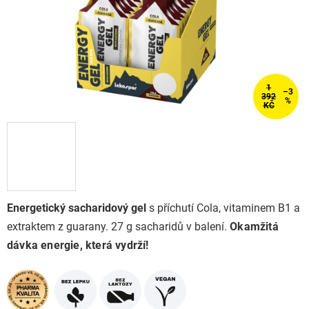
1
–3
392
%
KČ
Energetický sacharidový gel
s příchutí Cola,
vitaminem B1
a
extraktem z guarany. 27 g sacharidů v balení.
Okamžitá
dávka energie, která vydrží!