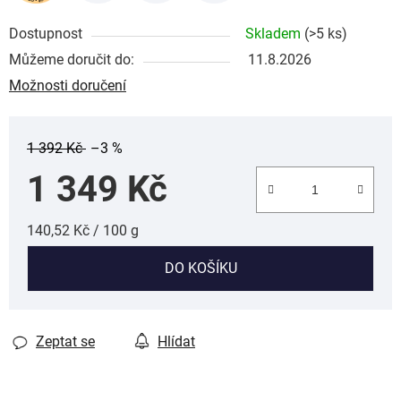
Dostupnost
Skladem
(>5 ks)
Můžeme doručit do:
11.8.2026
Možnosti doručení
1 392 Kč
–3 %
1 349 Kč
Měrná cena:
140,52 Kč / 100 g
DO KOŠÍKU
Zeptat se
Hlídat