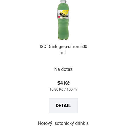
ISO Drink grep-citron 500
ml
Průměrné
hodnocení
produktu
Na dotaz
je
5,0
z
54 Kč
5
Měrná
10,80 Kč / 100 ml
hvězdiček.
cena:
DETAIL
Hotový isotonický drink s