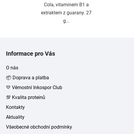
Cola, vitaminem B1 a
extraktem z guarany. 27
g...
Z
á
Informace pro Vás
p
a
O nás
t
📦 Doprava a platba
í
💛 Věrnostní Inkospor Club
💯 Kvalita proteinů
Kontakty
Aktuality
Všeobecné obchodní podmínky