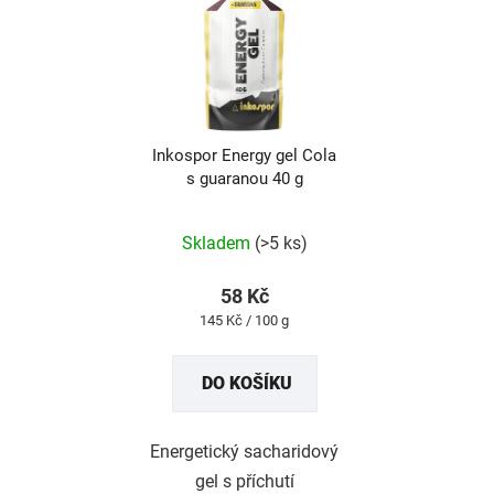
Inkospor Energy gel Cola
s guaranou 40 g
Průměrné
hodnocení
produktu
Skladem
(>5 ks)
je
5,0
z
58 Kč
5
Měrná
145 Kč / 100 g
hvězdiček.
cena:
DO KOŠÍKU
Energetický sacharidový
gel s příchutí