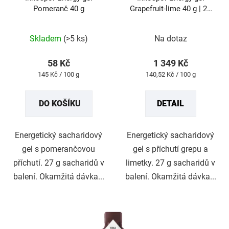
Pomeranč 40 g
Grapefruit-lime 40 g | 24
ks
Průměrné
Průměrné
hodnocení
hodnocení
produktu
produktu
Skladem
(>5 ks)
Na dotaz
je
je
4,9
5,0
z
z
58 Kč
1 349 Kč
5
5
Měrná
Měrná
145 Kč / 100 g
140,52 Kč / 100 g
hvězdiček.
hvězdiček.
cena:
cena:
DO KOŠÍKU
DETAIL
Energetický sacharidový
Energetický sacharidový
gel s pomerančovou
gel s příchutí grepu a
příchutí. 27 g sacharidů v
limetky. 27 g sacharidů v
balení. Okamžitá dávka...
balení. Okamžitá dávka...