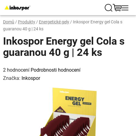
Přejít
na
Hledat
NÁKUP
obsah
Domů
/
Produkty
/
Energetické gely
/
Inkospor Energy gel Cola s
KOŠÍK
guaranou 40 g | 24 ks
Inkospor Energy gel Cola s
guaranou 40 g | 24 ks
Průměrné
hodnocení
2 hodnocení
Podrobnosti hodnocení
produktu
je
Značka:
Inkospor
5,0
z
5
hvězdiček.