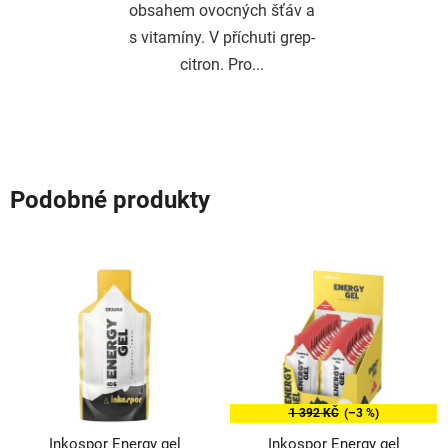
obsahem ovocných šťáv a
s vitamíny. V příchuti grep-
citron. Pro...
Podobné produkty
1 392 KČ
(–3 %)
Inkospor Energy gel
Inkospor Energy gel