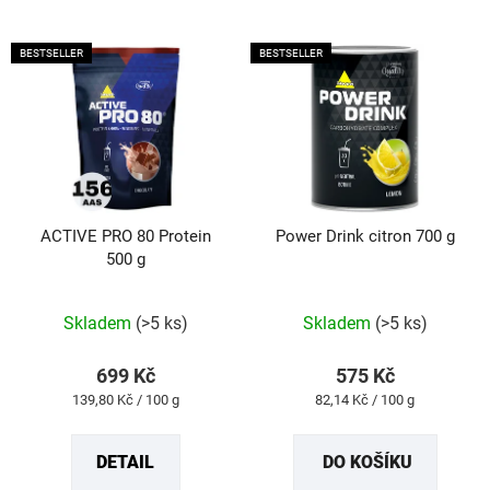
BESTSELLER
BESTSELLER
ACTIVE PRO 80 Protein
Power Drink citron 700 g
500 g
Průměrné
Průměrné
hodnocení
hodnocení
produktu
produktu
Skladem
(>5 ks)
Skladem
(>5 ks)
je
je
4,8
5,0
z
z
699 Kč
575 Kč
5
5
Měrná
Měrná
139,80 Kč / 100 g
82,14 Kč / 100 g
hvězdiček.
hvězdiček.
cena:
cena:
DETAIL
DO KOŠÍKU