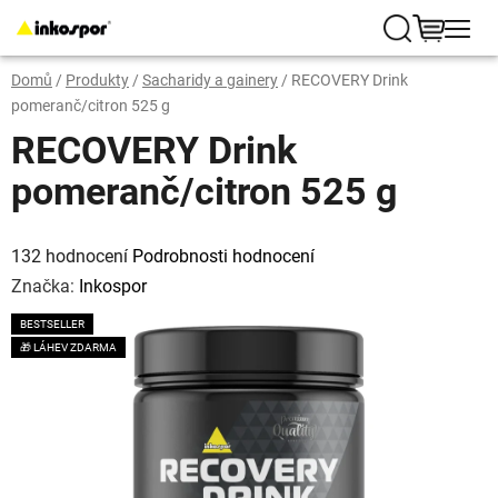
Přejít
na
Hledat
NÁKUP
obsah
Domů
/
Produkty
/
Sacharidy a gainery
/
RECOVERY Drink
KOŠÍK
pomeranč/citron 525 g
RECOVERY Drink
pomeranč/citron 525 g
Průměrné
hodnocení
132 hodnocení
Podrobnosti hodnocení
produktu
je
Značka:
Inkospor
4,9
z
BESTSELLER
5
hvězdiček.
🎁 LÁHEV ZDARMA