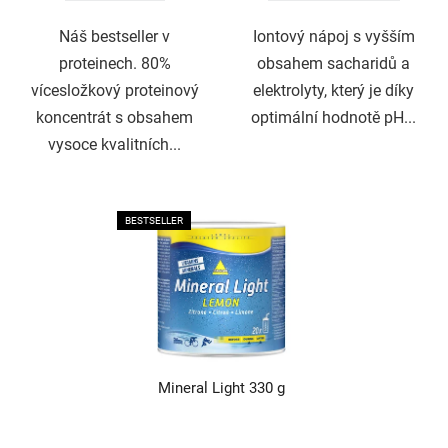
Náš bestseller v
Iontový nápoj s vyšším
proteinech. 80%
obsahem sacharidů a
vícesložkový proteinový
elektrolyty, který je díky
koncentrát s obsahem
optimální hodnotě pH...
vysoce kvalitních...
BESTSELLER
Mineral Light 330 g
Průměrné