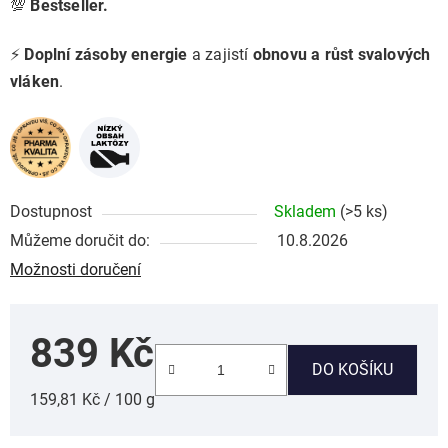
💯
Bestseller.
⚡️
Doplní zásoby energie
a zajistí
obnovu a růst svalových
vláken
.
Dostupnost
Skladem
(>5 ks)
Můžeme doručit do:
10.8.2026
Možnosti doručení
839 Kč
DO KOŠÍKU
Měrná cena:
159,81 Kč / 100 g