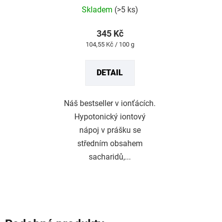
hodnocení
produktu
Skladem
(>5 ks)
je
5,0
z
345 Kč
5
Měrná
104,55 Kč / 100 g
hvězdiček.
cena:
DETAIL
Náš bestseller v ionťácích.
Hypotonický iontový
nápoj v prášku se
středním obsahem
sacharidů,...