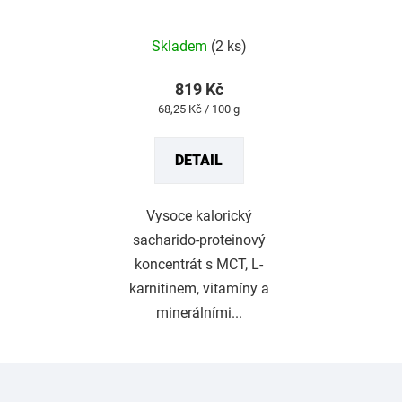
Průměrné
hodnocení
produktu
Skladem
(2 ks)
je
4,9
z
819 Kč
5
Měrná
68,25 Kč / 100 g
hvězdiček.
cena:
DETAIL
Vysoce kalorický
sacharido-proteinový
koncentrát s MCT, L-
karnitinem, vitamíny a
minerálními...
Z
á