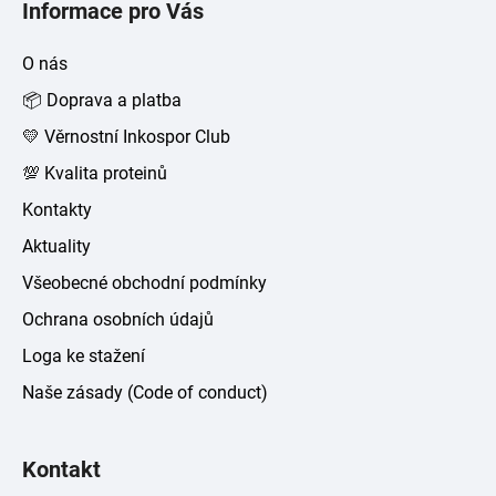
Informace pro Vás
p
a
O nás
t
📦 Doprava a platba
í
💛 Věrnostní Inkospor Club
💯 Kvalita proteinů
Kontakty
Aktuality
Všeobecné obchodní podmínky
Ochrana osobních údajů
Loga ke stažení
Naše zásady (Code of conduct)
Kontakt