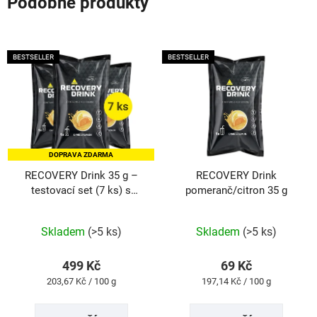
Podobné produkty
BESTSELLER
BESTSELLER
DOPRAVA ZDARMA
RECOVERY Drink 35 g –
RECOVERY Drink
testovací set (7 ks) s
pomeranč/citron 35 g
DOPRAVOU ZDARMA
Průměrné
Průměrné
hodnocení
hodnocení
produktu
produktu
Skladem
(>5 ks)
Skladem
(>5 ks)
je
je
5,0
5,0
z
z
499 Kč
69 Kč
5
5
Měrná
Měrná
203,67 Kč / 100 g
197,14 Kč / 100 g
hvězdiček.
hvězdiček.
cena:
cena: