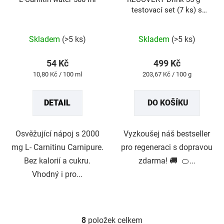
testovací set (7 ks) s
DOPRAVOU ZDARMA
Průměrné
Průměrné
Skladem
(>5 ks)
Skladem
(>5 ks)
hodnocení
hodnocení
produktu
produktu
54 Kč
499 Kč
je
je
Měrná
Měrná
10,80 Kč / 100 ml
203,67 Kč / 100 g
5,0
5,0
cena:
cena:
z
z
DETAIL
DO KOŠÍKU
5
5
hvězdiček.
hvězdiček.
Osvěžující nápoj s 2000
Vyzkoušej náš bestseller
mg L- Carnitinu Carnipure.
pro regeneraci s dopravou
Bez kalorií a cukru.
zdarma! 🚚 🍊...
Vhodný i pro...
8
položek celkem