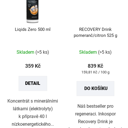
Liqids Zero 500 ml
RECOVERY Drink
pomeranč/citron 525 g
Průměrné
Průměrné
Skladem
(>5 ks)
Skladem
(>5 ks)
hodnocení
hodnocení
produktu
produktu
359 Kč
839 Kč
je
je
Měrná
159,81 Kč / 100 g
5,0
4,9
cena:
DETAIL
z
z
DO KOŠÍKU
5
5
hvězdiček.
hvězdiček.
Koncentrát s minerálními
Náš bestseller pro
látkami (elektrolyty)
regeneraci. Inkospor
k přípravě 40 l
Recovery Drink je
nízkoenergetického...