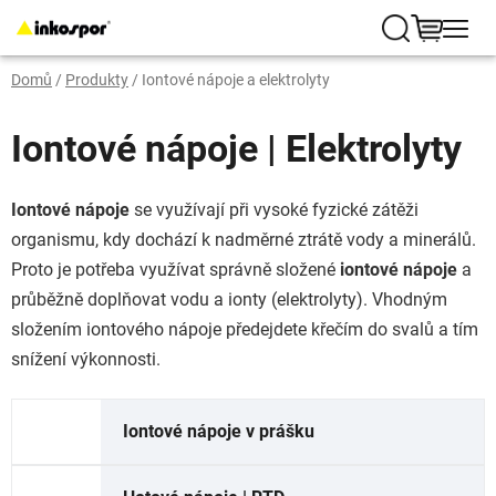
Přejít
na
Hledat
NÁKUP
obsah
Domů
/
Produkty
/
Iontové nápoje a elektrolyty
KOŠÍK
Iontové nápoje | Elektrolyty
Iontové nápoje
se využívají při vysoké fyzické zátěži
organismu, kdy dochází k nadměrné ztrátě vody a minerálů.
Proto je potřeba využívat správně složené
iontové nápoje
a
průběžně doplňovat vodu a ionty (elektrolyty). Vhodným
složením iontového nápoje předejdete křečím do svalů a tím
snížení výkonnosti.
Iontové nápoje v prášku