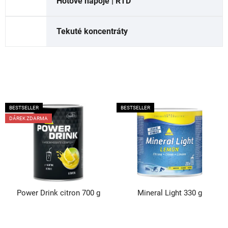
Hotové nápoje | RTD
Tekuté koncentráty
V
BESTSELLER
BESTSELLER
ý
DÁREK ZDARMA
p
i
s
p
r
Power Drink citron 700 g
Mineral Light 330 g
o
d
u
Průměrné
Průměrné