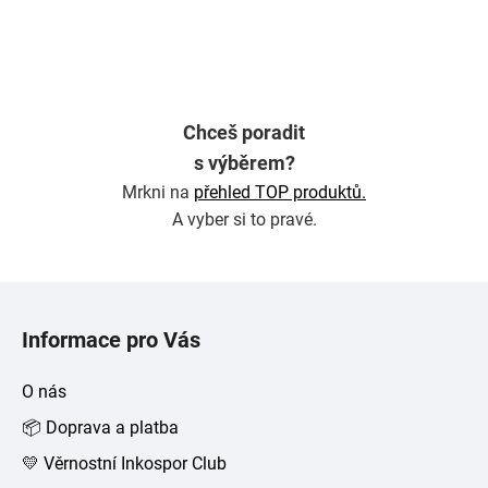
Chceš poradit
s výběrem?
Mrkni na
přehled TOP produktů.
A vyber si to pravé.
Z
á
Informace pro Vás
p
a
O nás
t
📦 Doprava a platba
í
💛 Věrnostní Inkospor Club