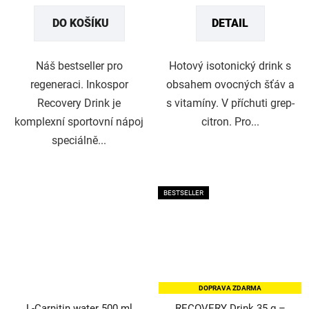
z
z
DO KOŠÍKU
DETAIL
5
5
hvězdiček.
hvězdiček.
Náš bestseller pro
Hotový isotonický drink s
regeneraci. Inkospor
obsahem ovocných šťáv a
Recovery Drink je
s vitamíny. V příchuti grep-
komplexní sportovní nápoj
citron. Pro...
speciálně...
BESTSELLER
DOPRAVA ZDARMA
L-Carnitin water 500 ml
RECOVERY Drink 35 g –