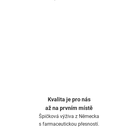
O
v
l
á
d
a
c
í
p
r
v
k
y
v
ý
Kvalita je pro nás
p
až na prvním místě
i
s
Špičková výživa z Německa
u
s farmaceutickou přesností.