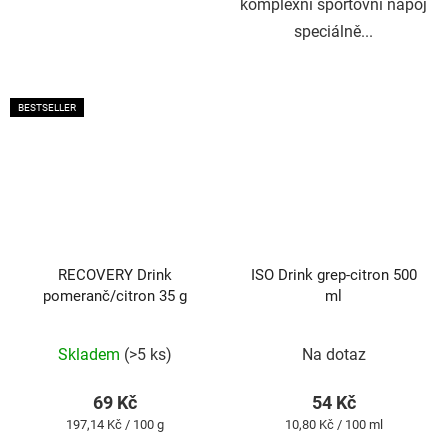
komplexní sportovní nápoj
speciálně...
BESTSELLER
RECOVERY Drink
ISO Drink grep-citron 500
pomeranč/citron 35 g
ml
Průměrné
Průměrné
Skladem
(>5 ks)
Na dotaz
hodnocení
hodnocení
produktu
produktu
69 Kč
54 Kč
je
je
Měrná
Měrná
197,14 Kč / 100 g
10,80 Kč / 100 ml
5,0
5,0
cena:
cena: