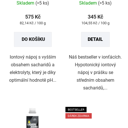
Skladem
(>5 ks)
Skladem
(>5 ks)
k
hodnocení
hodnocení
t
produktu
produktu
575 Kč
345 Kč
ů
je
je
Měrná
Měrná
82,14 Kč / 100 g
104,55 Kč / 100 g
5,0
5,0
cena:
cena:
z
z
DO KOŠÍKU
DETAIL
5
5
hvězdiček.
hvězdiček.
Iontový nápoj s vyšším
Náš bestseller v ionťácích.
obsahem sacharidů a
Hypotonický iontový
elektrolyty, který je díky
nápoj v prášku se
optimální hodnotě pH...
středním obsahem
sacharidů,...
BESTSELLER
DÁREK ZDARMA