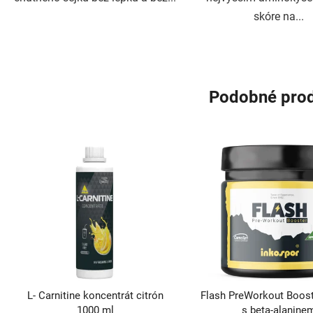
skóre na...
Podobné pro
L- Carnitine koncentrát citrón
Flash PreWorkout Booste
1000 ml
s beta-alanine