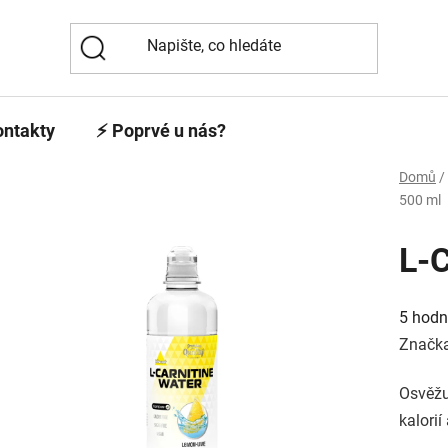
ontakty
⚡️ Poprvé u nás?
Domů
/
500 ml
L-C
Průmě
hodno
5 hodn
produk
je
Značk
5,0
z
5
Osvěžu
hvězdi
kalorií