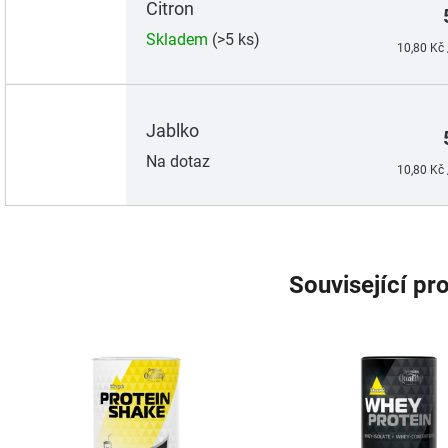
Citron
Skladem
(>5 ks)
Měrná
10,80 Kč 
cena:
Jablko
Na dotaz
Měrná
10,80 Kč 
cena:
Související pr