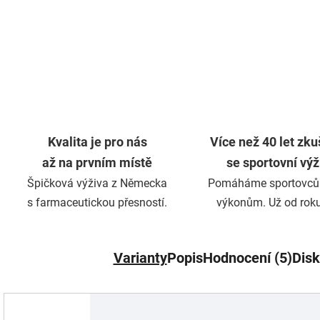
Kvalita je pro nás
Více než 40 let zku
až na prvním místě
se sportovní vý
Špičková výživa z Německa
Pomáháme sportovců
s farmaceutickou přesností.
výkonům. Už od rok
Varianty
Popis
Hodnocení (5)
Dis