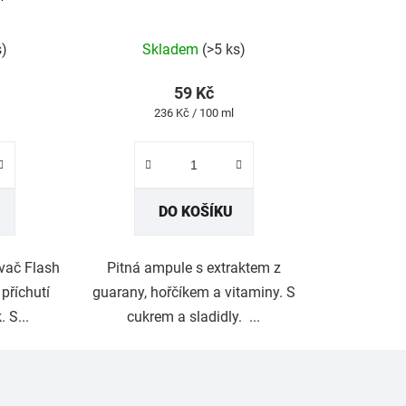
Průměrné
hodnocení
produktu
s)
Skladem
(>5 ks)
je
4,5
z
59 Kč
5
Měrná
236 Kč / 100 ml
hvězdiček.
cena:
DO KOŠÍKU
ávač Flash
Pitná ampule s extraktem z
říchutí
guarany, hořčíkem a vitaminy. S
 S...
cukrem a sladidly. ...