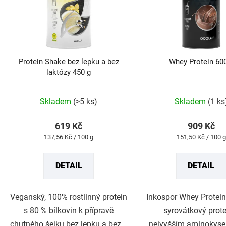
Protein Shake bez lepku a bez
Whey Protein 60
laktózy 450 g
Průměrné
Průměrné
hodnocení
hodnocení
produktu
produktu
Skladem
(>5 ks)
Skladem
(1 ks
je
je
5,0
5,0
z
z
619 Kč
909 Kč
5
5
Měrná
Měrná
137,56 Kč / 100 g
151,50 Kč / 100 g
hvězdiček.
hvězdiček.
cena:
cena:
DETAIL
DETAIL
Veganský, 100% rostlinný protein
Inkospor Whey Protein
s 80 % bílkovin k přípravě
syrovátkový prote
chutného šejku bez lepku a bez...
nejvyšším aminokyse