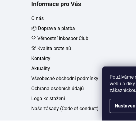
Informace pro Vás
p
a
O nás
t
📦 Doprava a platba
í
💛 Věrnostní Inkospor Club
💯 Kvalita proteinů
Kontakty
Aktuality
Používáme c
Všeobecné obchodní podmínky
webu a díky
Ochrana osobních údajů
zákaznickou
Loga ke stažení
Nastaven
Naše zásady (Code of conduct)
Copyright 2026
inkospor.cz
. Všechna práva vyhr