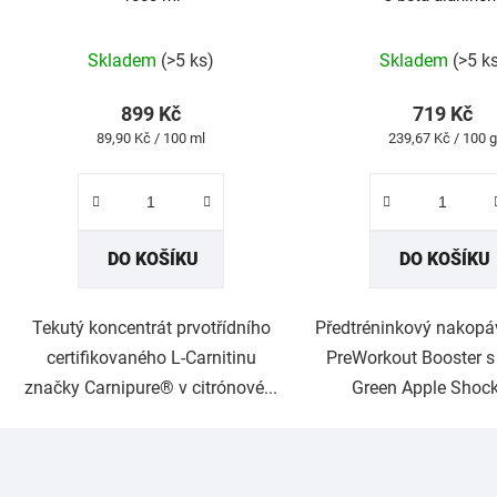
Průměrné
Průměrné
hodnocení
hodnocení
produktu
produktu
Skladem
(>5 ks)
Skladem
(>5 k
je
je
4,9
5,0
z
z
899 Kč
719 Kč
5
5
Měrná
Měrná
89,90 Kč / 100 ml
239,67 Kč / 100 g
hvězdiček.
hvězdiček.
cena:
cena:
DO KOŠÍKU
DO KOŠÍKU
Tekutý koncentrát prvotřídního
Předtréninkový nakop
certifikovaného L-Carnitinu
PreWorkout Booster s p
značky Carnipure® v citrónové...
Green Apple Shock.