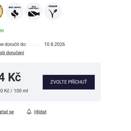
em
 doručit do:
10.8.2026
ti doručení
4 Kč
ZVOLTE PŘÍCHUŤ
ná cena:
80 Kč / 100 ml
ptat se
Hlídat