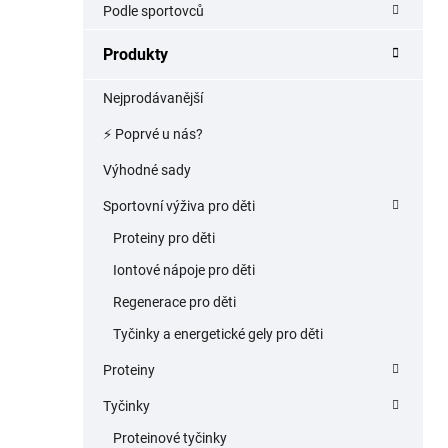
Podle sportovců
p
a
Produkty
n
e
Nejprodávanější
l
⚡️ Poprvé u nás?
Výhodné sady
Sportovní výživa pro děti
Proteiny pro děti
Iontové nápoje pro děti
Regenerace pro děti
Tyčinky a energetické gely pro děti
Proteiny
Tyčinky
Proteinové tyčinky