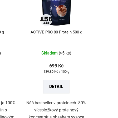
0 g
ACTIVE PRO 80 Protein 500 g
Průměrné
hodnocení
produktu
)
Skladem
(>5 ks)
je
4,8
z
699 Kč
5
Měrná
139,80 Kč / 100 g
hvězdiček.
cena:
DETAIL
 je 100%
Náš bestseller v proteinech. 80%
in s
vícesložkový proteinový
linovým
koncentrát s obsahem vysoce