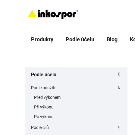
Přejít
na
obsah
Produkty
Podle účelu
Blog
K
P
K
Přeskočit
Podle účelu
a
o
kategorie
t
s
Podle použití
e
t
g
Před výkonem
r
o
Při výkonu
a
r
i
n
Po výkonu
e
n
Podle cílů
í