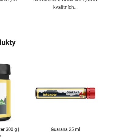
kvalitních...
dukty
r 300 g |
Guarana 25 ml
m