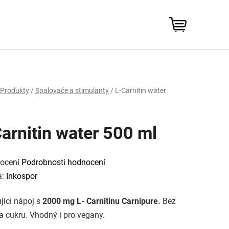
NÁKUPNÍ
KOŠÍK
Produkty
/
Spalovače a stimulanty
/
L-Carnitin water
arnitin water 500 ml
rné
cení
ocení
Podrobnosti hodnocení
tu
a:
Inkospor
jící nápoj s
2000 mg L- Carnitinu Carnipure.
Bez
ček.
 a cukru. Vhodný i pro vegany.