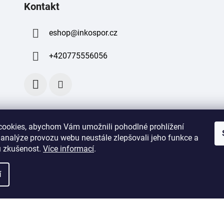
Kontakt
eshop
@
inkospor.cz
+420775556056
ookies, abychom Vám umožnili pohodlné prohlížení
 analýze provozu webu neustále zlepšovali jeho funkce a
 zkušenost
.
Více informací
.
í
azena.