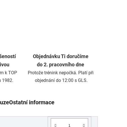
šeností
Objednávku Ti doručíme
živou
do 2. pracovního dne
m k TOP
Protože trénink nepočká. Platí při
u 1982.
objednání do 12:00 s GLS.
kuze
Ostatní informace