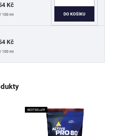
54 Kč
DO KOŠÍKU
/ 100 ml
54 Kč
/ 100 ml
odukty
BESTSELLER