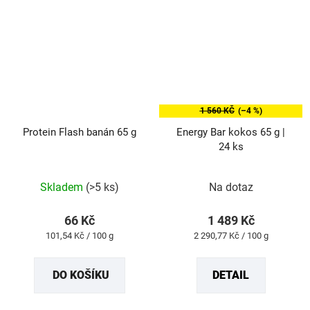
1 560 KČ
(–4 %)
Protein Flash banán 65 g
Energy Bar kokos 65 g |
24 ks
Průměrné
Průměrné
Skladem
(>5 ks)
Na dotaz
hodnocení
hodnocení
produktu
produktu
66 Kč
1 489 Kč
je
je
Měrná
Měrná
101,54 Kč / 100 g
2 290,77 Kč / 100 g
4,9
5,0
cena:
cena:
z
z
DO KOŠÍKU
DETAIL
5
5
hvězdiček.
hvězdiček.