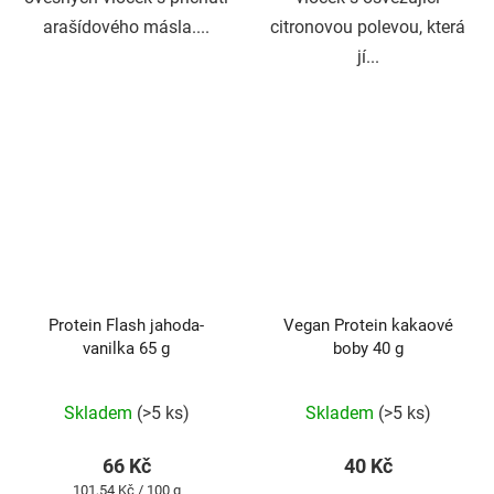
arašídového másla....
citronovou polevou, která
jí...
Protein Flash jahoda-
Vegan Protein kakaové
vanilka 65 g
boby 40 g
Průměrné
Skladem
(>5 ks)
Skladem
(>5 ks)
hodnocení
produktu
66 Kč
40 Kč
je
Měrná
101,54 Kč / 100 g