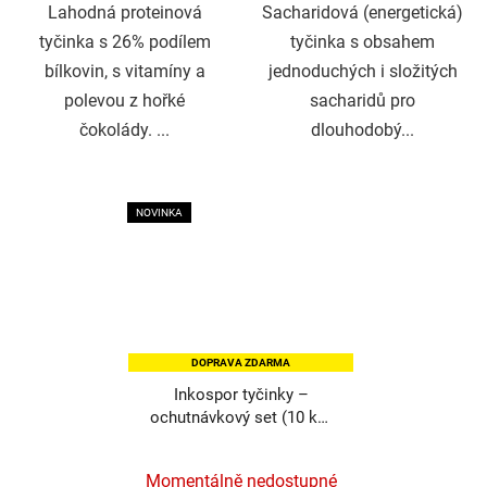
Lahodná proteinová
Sacharidová (energetická)
tyčinka s 26% podílem
tyčinka s obsahem
bílkovin, s vitamíny a
jednoduchých i složitých
polevou z hořké
sacharidů pro
čokolády. ...
dlouhodobý...
NOVINKA
DOPRAVA ZDARMA
Inkospor tyčinky –
ochutnávkový set (10 ks)
s DOPRAVOU ZDARMA
Průměrné
Momentálně nedostupné
hodnocení