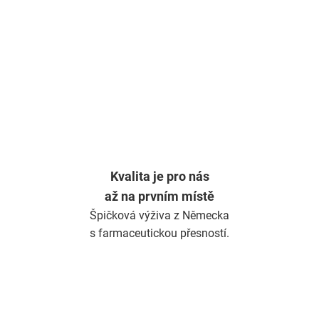
d
a
c
í
p
r
v
k
y
v
ý
Kvalita je pro nás
p
až na prvním místě
i
s
Špičková výživa z Německa
u
s farmaceutickou přesností.