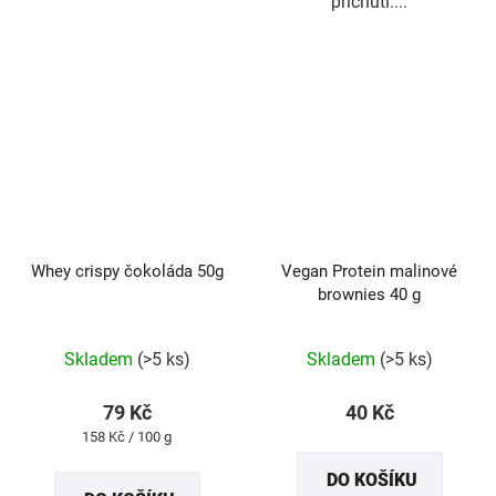
příchuti....
Whey crispy čokoláda 50g
Vegan Protein malinové
brownies 40 g
Průměrné
Skladem
(>5 ks)
Skladem
(>5 ks)
hodnocení
produktu
79 Kč
40 Kč
je
Měrná
158 Kč / 100 g
5,0
cena:
DO KOŠÍKU
z