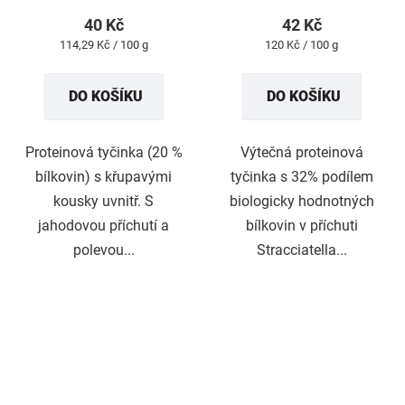
produktu
produktu
40 Kč
42 Kč
je
je
Měrná
Měrná
114,29 Kč / 100 g
120 Kč / 100 g
4,9
5,0
cena:
cena:
z
z
DO KOŠÍKU
DO KOŠÍKU
5
5
hvězdiček.
hvězdiček.
Proteinová tyčinka (20 %
Výtečná proteinová
bílkovin) s křupavými
tyčinka s 32% podílem
kousky uvnitř. S
biologicky hodnotných
jahodovou příchutí a
bílkovin v příchuti
polevou...
Stracciatella...