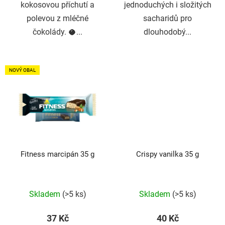
kokosovou příchutí a
jednoduchých i složitých
polevou z mléčné
sacharidů pro
čokolády. 🥥...
dlouhodobý...
NOVÝ OBAL
Fitness marcipán 35 g
Crispy vanilka 35 g
Průměrné
Průměrné
Skladem
(>5 ks)
Skladem
(>5 ks)
hodnocení
hodnocení
produktu
produktu
37 Kč
40 Kč
je
je