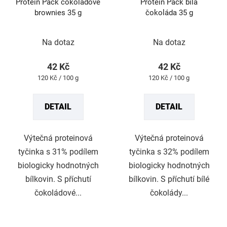
Protein Pack čokoládové
Protein Pack bílá
brownies 35 g
čokoláda 35 g
Průměrné
Průměrné
Na dotaz
Na dotaz
hodnocení
hodnocení
produktu
produktu
42 Kč
42 Kč
je
je
Měrná
Měrná
120 Kč / 100 g
120 Kč / 100 g
5,0
5,0
cena:
cena:
z
z
DETAIL
DETAIL
5
5
hvězdiček.
hvězdiček.
Výtečná proteinová
Výtečná proteinová
tyčinka s 31% podílem
tyčinka s 32% podílem
biologicky hodnotných
biologicky hodnotných
bílkovin. S příchutí
bílkovin. S příchutí bílé
čokoládové...
čokolády...