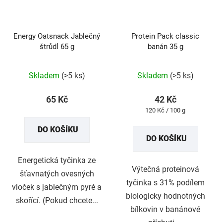
Energy Oatsnack Jablečný
Protein Pack classic
štrůdl 65 g
banán 35 g
Průměrné
Průměrné
Skladem
(>5 ks)
Skladem
(>5 ks)
hodnocení
hodnocení
produktu
produktu
65 Kč
42 Kč
je
je
Měrná
120 Kč / 100 g
5,0
5,0
cena:
DO KOŠÍKU
z
z
DO KOŠÍKU
5
5
hvězdiček.
hvězdiček.
Energetická tyčinka ze
Výtečná proteinová
šťavnatých ovesných
tyčinka s 31% podílem
vloček s jablečným pyré a
biologicky hodnotných
skořící. (Pokud chcete...
bílkovin v banánové