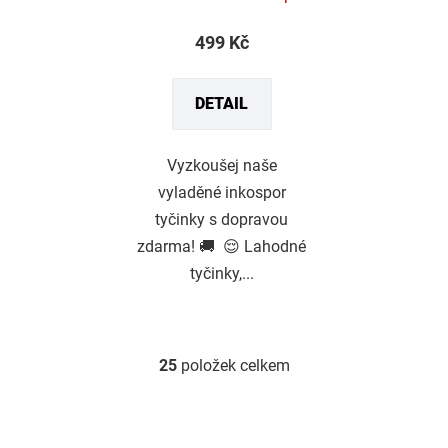
produktu
499 Kč
je
5,0
DETAIL
z
5
hvězdiček.
Vyzkoušej naše
vyladěné inkospor
tyčinky s dopravou
zdarma! 🚚 😌 Lahodné
tyčinky,...
25
položek celkem
O
v
l
á