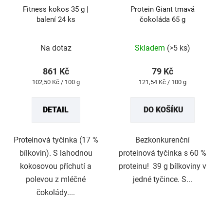
Fitness kokos 35 g |
Protein Giant tmavá
balení 24 ks
čokoláda 65 g
Průměrné
Průměrné
Na dotaz
Skladem
(>5 ks)
hodnocení
hodnocení
produktu
produktu
861 Kč
79 Kč
je
je
Měrná
Měrná
102,50 Kč / 100 g
121,54 Kč / 100 g
5,0
4,9
cena:
cena:
z
z
DETAIL
DO KOŠÍKU
5
5
hvězdiček.
hvězdiček.
Proteinová tyčinka (17 %
Bezkonkurenční
bílkovin). S lahodnou
proteinová tyčinka s 60 %
kokosovou příchutí a
proteinu! 39 g bílkoviny v
polevou z mléčné
jedné tyčince. S...
čokolády....