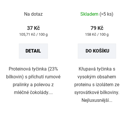
Průměrné
Na dotaz
Skladem
(>5 ks)
hodnocení
produktu
37 Kč
79 Kč
je
Měrná
Měrná
105,71 Kč / 100 g
158 Kč / 100 g
5,0
cena:
cena:
z
DETAIL
DO KOŠÍKU
5
hvězdiček.
Proteinová tyčinka (23%
Křupavá tyčinka s
bílkovin) s příchutí rumové
vysokým obsahem
pralinky a polevou z
proteinu s izolátem ze
mléčné čokolády....
syrovátkové bílkoviny.
Nejluxusnější...