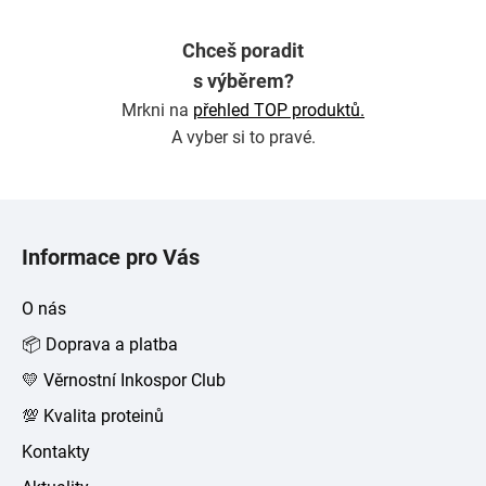
Chceš poradit
s výběrem?
Mrkni na
přehled TOP produktů.
A vyber si to pravé.
Z
á
Informace pro Vás
p
a
O nás
t
📦 Doprava a platba
í
💛 Věrnostní Inkospor Club
💯 Kvalita proteinů
Kontakty