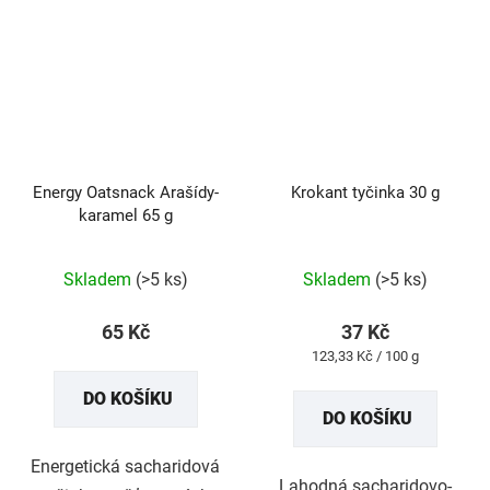
Energy Oatsnack Arašídy-
Krokant tyčinka 30 g
karamel 65 g
Průměrné
Průměrné
Skladem
(>5 ks)
Skladem
(>5 ks)
hodnocení
hodnocení
produktu
produktu
65 Kč
37 Kč
je
je
Měrná
123,33 Kč / 100 g
5,0
5,0
cena:
DO KOŠÍKU
z
z
DO KOŠÍKU
5
5
hvězdiček.
hvězdiček.
Energetická sacharidová
Lahodná sacharidovo-