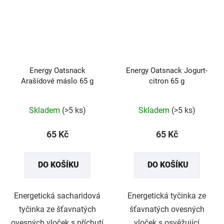
Energy Oatsnack
Energy Oatsnack Jogurt-
Arašídové máslo 65 g
citron 65 g
Průměrné
Skladem
(>5 ks)
Skladem
(>5 ks)
hodnocení
produktu
65 Kč
65 Kč
je
5,0
DO KOŠÍKU
DO KOŠÍKU
z
5
hvězdiček.
Energetická sacharidová
Energetická tyčinka ze
tyčinka ze šťavnatých
šťavnatých ovesných
ovesných vloček s příchutí
vloček s osvěžující