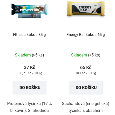
p
i
s
p
r
Fitness kokos 35 g
Energy Bar kokos 65 g
o
d
u
Průměrné
Průměrné
Skladem
(>5 ks)
Skladem
(>5 ks)
k
hodnocení
hodnocení
t
produktu
produktu
37 Kč
65 Kč
ů
je
je
Měrná
Měrná
105,71 Kč / 100 g
100 Kč / 100 g
5,0
5,0
cena:
cena:
z
z
DO KOŠÍKU
DO KOŠÍKU
5
5
hvězdiček.
hvězdiček.
Proteinová tyčinka (17 %
Sacharidová (energetická)
bílkovin). S lahodnou
tyčinka s obsahem