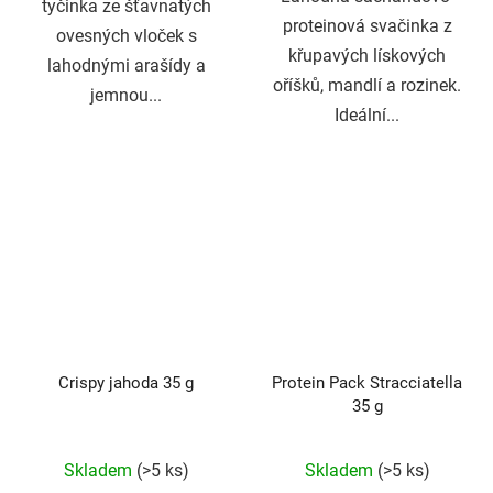
tyčinka ze šťavnatých
proteinová svačinka z
ovesných vloček s
křupavých lískových
lahodnými arašídy a
oříšků, mandlí a rozinek.
jemnou...
Ideální...
Crispy jahoda 35 g
Protein Pack Stracciatella
35 g
Průměrné
Průměrné
Skladem
(>5 ks)
Skladem
(>5 ks)
hodnocení
hodnocení