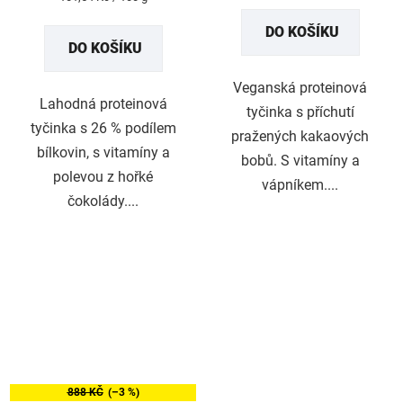
5,0
cena:
DO KOŠÍKU
z
DO KOŠÍKU
5
hvězdiček.
Veganská proteinová
Lahodná proteinová
tyčinka s příchutí
tyčinka s 26 % podílem
pražených kakaových
bílkovin, s vitamíny a
bobů. S vitamíny a
polevou z hořké
vápníkem....
čokolády....
888 KČ
(–3 %)