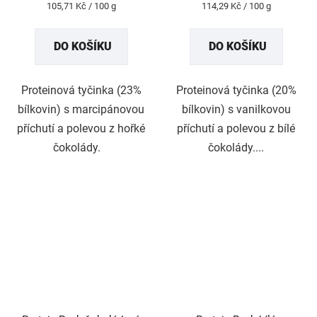
Měrná
Měrná
105,71 Kč / 100 g
114,29 Kč / 100 g
5,0
5,0
cena:
cena:
z
z
DO KOŠÍKU
DO KOŠÍKU
5
5
hvězdiček.
hvězdiček.
Proteinová tyčinka (23%
Proteinová tyčinka (20%
bílkovin) s marcipánovou
bílkovin) s vanilkovou
příchutí a polevou z hořké
příchutí a polevou z bílé
čokolády.
čokolády....