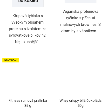
DO KOŠÍKU
5
hvězdiček.
Veganská proteinová
Křupavá tyčinka s
tyčinka s příchutí
vysokým obsahem
malinových brownies. S
proteinu s izolátem ze
vitamíny a vápníkem....
syrovátkové bílkoviny.
Nejluxusnější...
NOVÝ OBAL
Fitness rumová pralinka
Whey crispy bílá čokoláda
35 g
50g