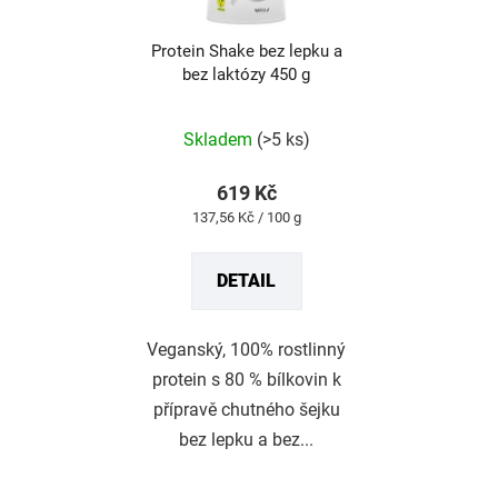
Protein Shake bez lepku a
bez laktózy 450 g
Průměrné
hodnocení
produktu
Skladem
(>5 ks)
je
5,0
z
619 Kč
5
Měrná
137,56 Kč / 100 g
hvězdiček.
cena:
DETAIL
Veganský, 100% rostlinný
protein s 80 % bílkovin k
přípravě chutného šejku
bez lepku a bez...