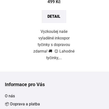
z
499 Kč
5
hvězdiček.
DETAIL
Vyzkoušej naše
vyladěné inkospor
tyčinky s dopravou
zdarma! 🚚 😌 Lahodné
tyčinky,...
Z
á
Informace pro Vás
p
a
O nás
t
📦 Doprava a platba
í