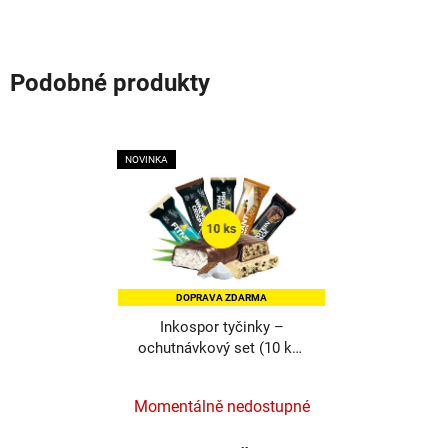
Podobné produkty
NOVINKA
DOPRAVA ZDARMA
Inkospor tyčinky –
ochutnávkový set (10 ks)
s DOPRAVOU ZDARMA
Průměrné
hodnocení
produktu
Momentálně nedostupné
je
5,0