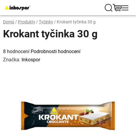
Přejít
na
Hledat
NÁKUP
obsah
Domů
/
Produkty
/
Tyčinky
/
Krokant tyčinka 30 g
KOŠÍK
Krokant tyčinka 30 g
Průměrné
hodnocení
8 hodnocení
Podrobnosti hodnocení
produktu
je
Značka:
Inkospor
5,0
z
5
hvězdiček.