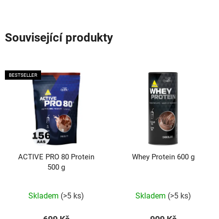
Související produkty
BESTSELLER
ACTIVE PRO 80 Protein
Whey Protein 600 g
500 g
Průměrné
Průměrné
hodnocení
hodnocení
produktu
produktu
Skladem
(>5 ks)
Skladem
(>5 ks)
je
je
4,8
5,0
z
z