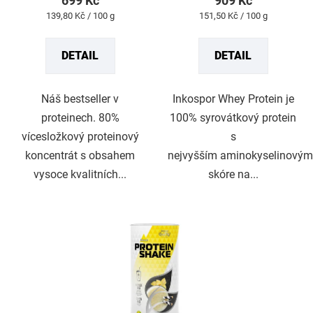
699 Kč
909 Kč
5
5
Měrná
Měrná
139,80 Kč / 100 g
151,50 Kč / 100 g
hvězdiček.
hvězdiček.
cena:
cena:
DETAIL
DETAIL
Náš bestseller v
Inkospor Whey Protein je
proteinech. 80%
100% syrovátkový protein
vícesložkový proteinový
s
koncentrát s obsahem
nejvyšším aminokyselinovým
vysoce kvalitních...
skóre na...