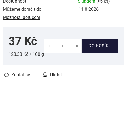
Dostupnost
Skladem
(>5 ks)
Můžeme doručit do:
11.8.2026
Možnosti doručení
37 Kč
DO KOŠÍKU
Měrná cena:
123,33 Kč / 100 g
Zeptat se
Hlídat