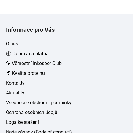
Z
á
Informace pro Vás
p
a
O nás
t
📦 Doprava a platba
í
💛 Věrnostní Inkospor Club
💯 Kvalita proteinů
Kontakty
Aktuality
Všeobecné obchodní podmínky
Ochrana osobních údajů
Loga ke stažení
Naše zásady (Code of conduct)