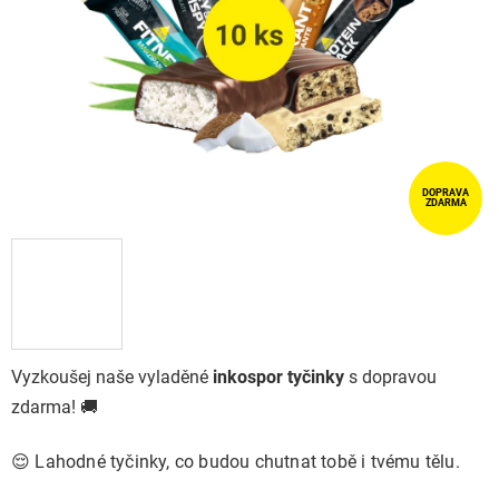
DOPRAVA
ZDARMA
Vyzkoušej naše vyladěné
inkospor tyčinky
s dopravou
zdarma! 🚚
😌 Lahodné tyčinky, co budou chutnat tobě i tvému tělu.