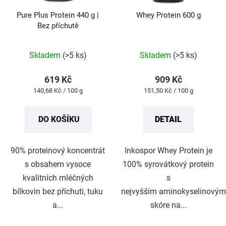
Pure Plus Protein 440 g |
Whey Protein 600 g
Bez příchutě
Průměrné
Průměrné
hodnocení
hodnocení
produktu
produktu
Skladem
(>5 ks)
Skladem
(>5 ks)
je
je
5,0
5,0
z
z
619 Kč
909 Kč
5
5
Měrná
Měrná
140,68 Kč / 100 g
151,50 Kč / 100 g
hvězdiček.
hvězdiček.
cena:
cena:
DO KOŠÍKU
DETAIL
90% proteinový koncentrát
Inkospor Whey Protein je
s obsahem vysoce
100% syrovátkový protein
kvalitních mléčných
s
bílkovin bez příchuti, tuku
nejvyšším aminokyselinovým
a...
skóre na...