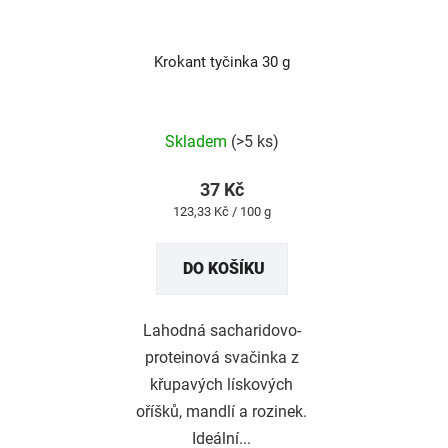
Krokant tyčinka 30 g
Průměrné
hodnocení
produktu
Skladem
(>5 ks)
je
5,0
z
37 Kč
5
Měrná
123,33 Kč / 100 g
hvězdiček.
cena:
DO KOŠÍKU
Lahodná sacharidovo-
proteinová svačinka z
křupavých lískových
oříšků, mandlí a rozinek.
Ideální...