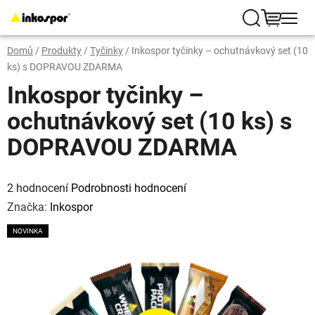
Přejít
na
Hledat
NÁKUP
obsah
Domů
/
Produkty
/
Tyčinky
/
Inkospor tyčinky – ochutnávkový set (10
KOŠÍK
ks) s DOPRAVOU ZDARMA
Inkospor tyčinky –
ochutnávkový set (10 ks) s
DOPRAVOU ZDARMA
Průměrné
hodnocení
2 hodnocení
Podrobnosti hodnocení
produktu
je
Značka:
Inkospor
5,0
z
NOVINKA
5
hvězdiček.