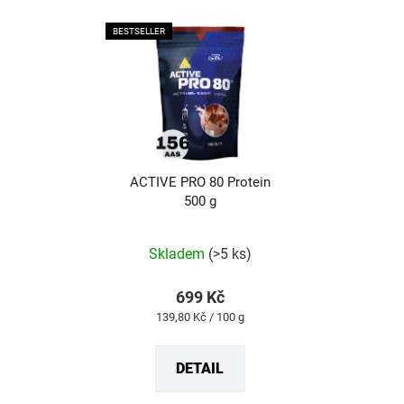
BESTSELLER
ACTIVE PRO 80 Protein
500 g
Průměrné
hodnocení
produktu
Skladem
(>5 ks)
je
4,8
z
699 Kč
5
Měrná
139,80 Kč / 100 g
hvězdiček.
cena:
DETAIL