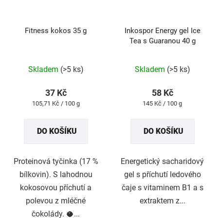
Fitness kokos 35 g
Inkospor Energy gel Ice
Tea s Guaranou 40 g
Průměrné
Průměrné
Skladem
(>5 ks)
Skladem
(>5 ks)
hodnocení
hodnocení
produktu
produktu
37 Kč
58 Kč
je
je
Měrná
Měrná
105,71 Kč / 100 g
145 Kč / 100 g
5,0
5,0
cena:
cena:
z
z
DO KOŠÍKU
DO KOŠÍKU
5
5
hvězdiček.
hvězdiček.
Proteinová tyčinka (17 %
Energetický sacharidový
bílkovin). S lahodnou
gel s příchutí ledového
kokosovou příchutí a
čaje s vitaminem B1 a s
polevou z mléčné
extraktem z...
čokolády. 🥥...