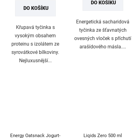
DO KOŠÍKU
DO KOŠÍKU
Energetická sacharidová
Křupavá tyčinka s
tyčinka ze šťavnatých
vysokým obsahem
ovesných vloček s příchutí
proteinu s izolátem ze
arašídového másla....
syrovátkové bílkoviny.
Nejluxusnější...
Energy Oatsnack Jogurt-
Liqids Zero 500 ml