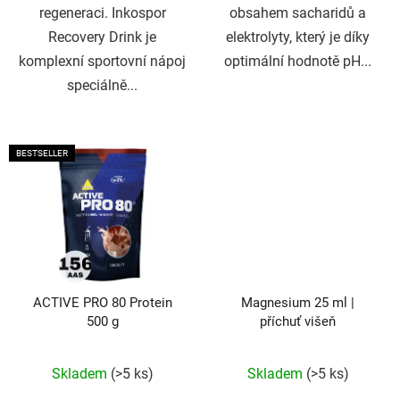
regeneraci. Inkospor
obsahem sacharidů a
Recovery Drink je
elektrolyty, který je díky
komplexní sportovní nápoj
optimální hodnotě pH...
speciálně...
BESTSELLER
ACTIVE PRO 80 Protein
Magnesium 25 ml |
500 g
příchuť višeň
Průměrné
Průměrné
Skladem
(>5 ks)
Skladem
(>5 ks)
hodnocení
hodnocení