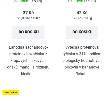
Skladem
(>5 ks)
Skladem
(>5 ks)
hodnocení
hodnocení
produktu
produktu
37 Kč
42 Kč
je
je
Měrná
Měrná
123,33 Kč / 100 g
120 Kč / 100 g
5,0
5,0
cena:
cena:
z
z
DO KOŠÍKU
DO KOŠÍKU
5
5
hvězdiček.
hvězdiček.
Lahodná sacharidovo-
Výtečná proteinová
proteinová svačinka z
tyčinka s 31% podílem
křupavých lískových
biologicky hodnotných
oříšků, mandlí a rozinek.
bílkovin v banánové
Ideální...
příchuti....
NOVÝ OBAL