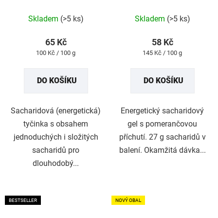
Průměrné
Průměrné
Skladem
(>5 ks)
Skladem
(>5 ks)
hodnocení
hodnocení
produktu
produktu
65 Kč
58 Kč
je
je
Měrná
Měrná
100 Kč / 100 g
145 Kč / 100 g
5,0
4,9
cena:
cena:
z
z
DO KOŠÍKU
DO KOŠÍKU
5
5
hvězdiček.
hvězdiček.
Sacharidová (energetická)
Energetický sacharidový
tyčinka s obsahem
gel s pomerančovou
jednoduchých i složitých
příchutí. 27 g sacharidů v
sacharidů pro
balení. Okamžitá dávka...
dlouhodobý...
BESTSELLER
NOVÝ OBAL