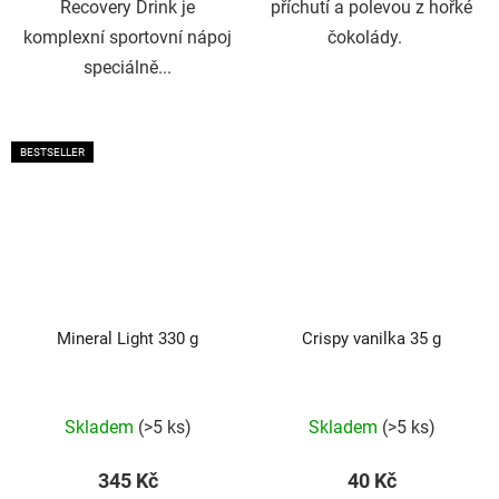
Recovery Drink je
příchutí a polevou z hořké
komplexní sportovní nápoj
čokolády.
speciálně...
BESTSELLER
Mineral Light 330 g
Crispy vanilka 35 g
Průměrné
Průměrné
Skladem
(>5 ks)
Skladem
(>5 ks)
hodnocení
hodnocení
produktu
produktu
345 Kč
40 Kč
je
je