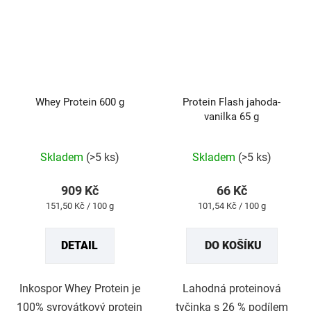
Whey Protein 600 g
Protein Flash jahoda-
vanilka 65 g
Průměrné
Skladem
(>5 ks)
Skladem
(>5 ks)
hodnocení
produktu
909 Kč
66 Kč
je
Měrná
Měrná
151,50 Kč / 100 g
101,54 Kč / 100 g
5,0
cena:
cena:
z
DETAIL
DO KOŠÍKU
5
hvězdiček.
Inkospor Whey Protein je
Lahodná proteinová
100% syrovátkový protein
tyčinka s 26 % podílem