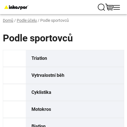
Přejít
na
Hledat
NÁKUP
obsah
Domů
/
Podle účelu
/
Podle sportovců
KOŠÍK
Podle sportovců
Triatlon
Vytrvalostní běh
Cyklistika
Motokros
Biatlon