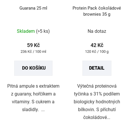
Guarana 25 ml
Protein Pack čokoládové
brownies 35 g
Průměrné
Průměrné
Skladem
(>5 ks)
Na dotaz
hodnocení
hodnocení
produktu
produktu
59 Kč
42 Kč
je
je
Měrná
Měrná
236 Kč / 100 ml
120 Kč / 100 g
4,5
5,0
cena:
cena:
z
z
DO KOŠÍKU
DETAIL
5
5
hvězdiček.
hvězdiček.
Pitná ampule s extraktem
Výtečná proteinová
z guarany, hořčíkem a
tyčinka s 31% podílem
vitaminy. S cukrem a
biologicky hodnotných
sladidly. ...
bílkovin. S příchutí
čokoládové...