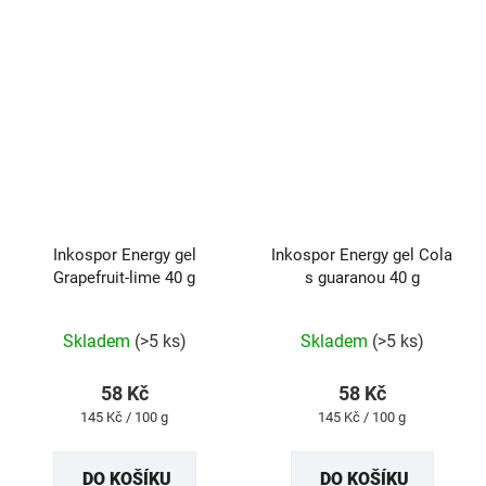
Inkospor Energy gel
Inkospor Energy gel Cola
Grapefruit-lime 40 g
s guaranou 40 g
Průměrné
Průměrné
Skladem
(>5 ks)
Skladem
(>5 ks)
hodnocení
hodnocení
produktu
produktu
58 Kč
58 Kč
je
je
Měrná
Měrná
145 Kč / 100 g
145 Kč / 100 g
5,0
5,0
cena:
cena:
z
z
DO KOŠÍKU
DO KOŠÍKU