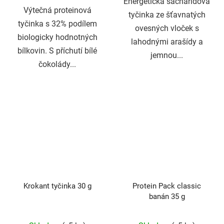
Energetická sacharidová
Výtečná proteinová
tyčinka ze šťavnatých
tyčinka s 32% podílem
ovesných vloček s
biologicky hodnotných
lahodnými arašídy a
bílkovin. S příchutí bílé
jemnou...
čokolády...
Krokant tyčinka 30 g
Protein Pack classic
banán 35 g
Průměrné
Průměrné