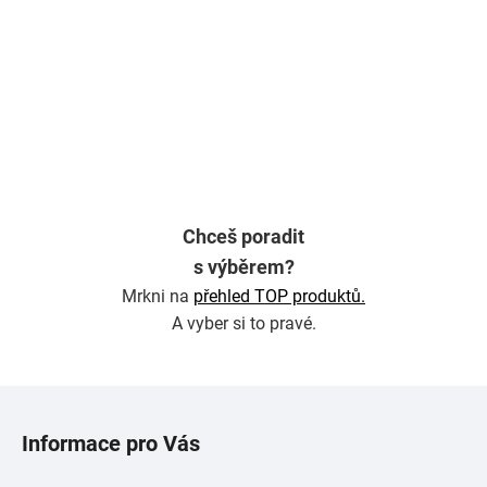
Chceš poradit
s výběrem?
Mrkni na
přehled TOP produktů.
A vyber si to pravé.
Z
á
Informace pro Vás
p
a