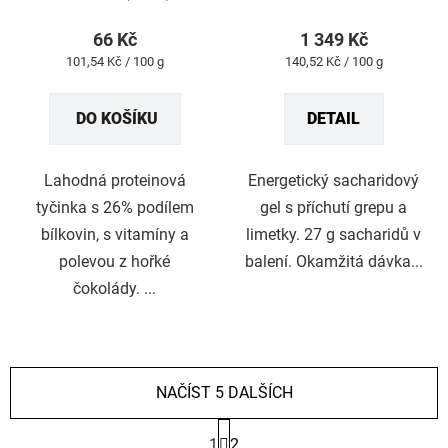
produktu
produktu
66 Kč
1 349 Kč
je
je
Měrná
Měrná
101,54 Kč / 100 g
140,52 Kč / 100 g
4,9
5,0
cena:
cena:
z
z
DO KOŠÍKU
DETAIL
5
5
hvězdiček.
hvězdiček.
Lahodná proteinová
Energetický sacharidový
tyčinka s 26% podílem
gel s příchutí grepu a
bílkovin, s vitamíny a
limetky. 27 g sacharidů v
polevou z hořké
balení. Okamžitá dávka...
čokolády. ...
NAČÍST 5 DALŠÍCH
S
1
2
t