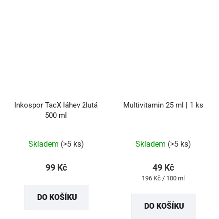
Inkospor TacX láhev žlutá
Multivitamin 25 ml | 1 ks
500 ml
Skladem
(>5 ks)
Skladem
(>5 ks)
99 Kč
49 Kč
Měrná
196 Kč / 100 ml
cena:
DO KOŠÍKU
DO KOŠÍKU