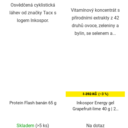
Osvědčená cyklistická
Vitamínový koncentrát s
láhev od značky Tacx s
přírodními extrakty z 42
logem Inkospor.
druhů ovoce, zeleniny a
bylin, se selenem a...
1 392 KČ
(–3 %)
Protein Flash banán 65 g
Inkospor Energy gel
Grapefruit-lime 40 g | 24
ks
Průměrné
Průměrné
Skladem
(>5 ks)
Na dotaz
hodnocení
hodnocení