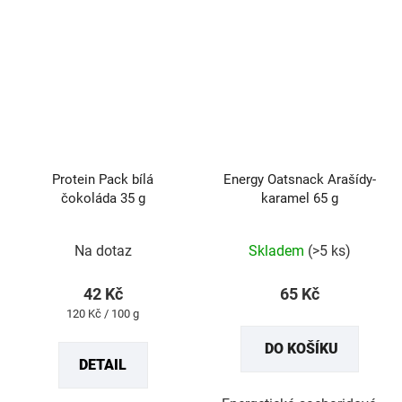
Protein Pack bílá
Energy Oatsnack Arašídy-
čokoláda 35 g
karamel 65 g
Průměrné
Průměrné
Na dotaz
Skladem
(>5 ks)
hodnocení
hodnocení
produktu
produktu
42 Kč
65 Kč
je
je
Měrná
120 Kč / 100 g
5,0
5,0
cena:
DO KOŠÍKU
z
z
DETAIL
5
5
hvězdiček.
hvězdiček.