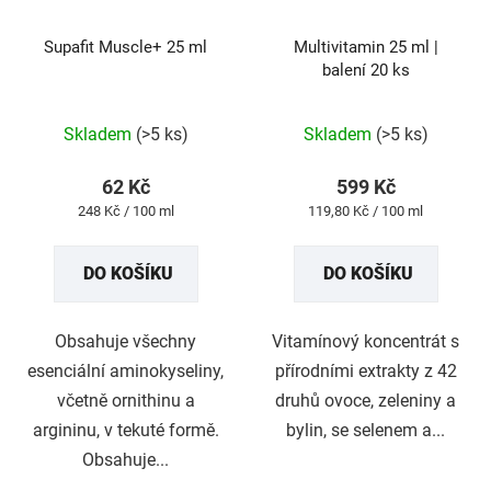
Supafit Muscle+ 25 ml
Multivitamin 25 ml |
balení 20 ks
Průměrné
Průměrné
Skladem
(>5 ks)
Skladem
(>5 ks)
hodnocení
hodnocení
produktu
produktu
62 Kč
599 Kč
je
je
Měrná
Měrná
248 Kč / 100 ml
119,80 Kč / 100 ml
5,0
5,0
cena:
cena:
z
z
DO KOŠÍKU
DO KOŠÍKU
5
5
hvězdiček.
hvězdiček.
Obsahuje všechny
Vitamínový koncentrát s
esenciální aminokyseliny,
přírodními extrakty z 42
včetně ornithinu a
druhů ovoce, zeleniny a
argininu, v tekuté formě.
bylin, se selenem a...
Obsahuje...