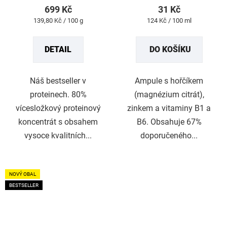
produktu
produktu
699 Kč
31 Kč
je
je
Měrná
Měrná
139,80 Kč / 100 g
124 Kč / 100 ml
4,8
5,0
cena:
cena:
z
z
DETAIL
DO KOŠÍKU
5
5
hvězdiček.
hvězdiček.
Náš bestseller v
Ampule s hořčíkem
proteinech. 80%
(magnézium citrát),
vícesložkový proteinový
zinkem a vitaminy B1 a
koncentrát s obsahem
B6. Obsahuje 67%
vysoce kvalitních...
doporučeného...
NOVÝ OBAL
BESTSELLER