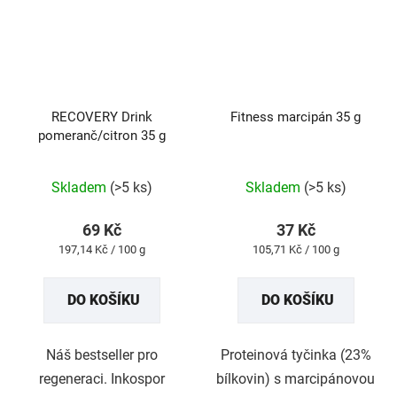
RECOVERY Drink
Fitness marcipán 35 g
pomeranč/citron 35 g
Průměrné
Průměrné
Skladem
(>5 ks)
Skladem
(>5 ks)
hodnocení
hodnocení
produktu
produktu
69 Kč
37 Kč
je
je
Měrná
Měrná
197,14 Kč / 100 g
105,71 Kč / 100 g
5,0
5,0
cena:
cena:
z
z
DO KOŠÍKU
DO KOŠÍKU
5
5
hvězdiček.
hvězdiček.
Náš bestseller pro
Proteinová tyčinka (23%
regeneraci. Inkospor
bílkovin) s marcipánovou