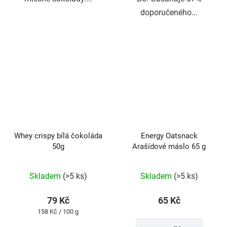
doporučeného...
Whey crispy bílá čokoláda
Energy Oatsnack
50g
Arašídové máslo 65 g
Skladem
(>5 ks)
Skladem
(>5 ks)
79 Kč
65 Kč
Měrná
158 Kč / 100 g
cena: