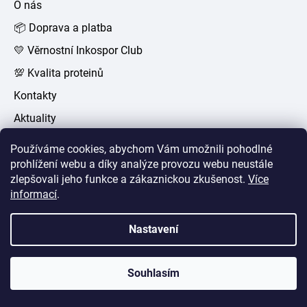
O nás
t
📦 Doprava a platba
í
💛 Věrnostní Inkospor Club
💯 Kvalita proteinů
Kontakty
Aktuality
Všeobecné obchodní podmínky
Používáme cookies, abychom Vám umožnili pohodlné
Ochrana osobních údajů
prohlížení webu a díky analýze provozu webu neustále
zlepšovali jeho funkce a zákaznickou zkušenost
.
Více
Loga ke stažení
informací
.
Naše zásady (Code of conduct)
Nastavení
Kontakt
Souhlasím
eshop
@
inkospor.cz