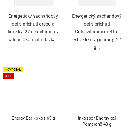
5
5
hvězdiček.
hvězdiček.
Energetický sacharidový
Energetický sacharidový
gel s příchutí grepu a
gel s příchutí
limetky. 27 g sacharidů v
Cola, vitaminem B1 a
balení. Okamžitá dávka...
extraktem z guarany. 27
g...
NOVÝ OBAL
3 + 1
Energy Bar kokos 65 g
Inkospor Energy gel
Pomeranč 40 g