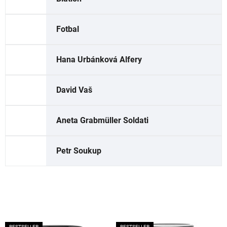
Fotbal
Hana Urbánková Alfery
David Vaš
Aneta Grabmüller Soldati
Petr Soukup
V
BESTSELLER
BESTSELLER