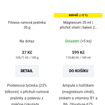
620 KČ
(–3 %)
Fitness rumová pralinka
Magnesium 25 ml |
35 g
příchuť višeň | balení 20
ks
Průměrné
Průměrné
Na dotaz
Skladem
(>5 ks)
hodnocení
hodnocení
produktu
produktu
37 Kč
599 Kč
je
je
Měrná
Měrná
105,71 Kč / 100 g
119,80 Kč / 100 ml
5,0
5,0
cena:
cena:
z
z
DETAIL
DO KOŠÍKU
5
5
hvězdiček.
hvězdiček.
Proteinová tyčinka (23%
Ampule s hořčíkem
bílkovin) s příchutí rumové
(magnézium citrát),
pralinky a polevou z
zinkem a vitaminy B1 a
mléčné čokolády....
B6. Obsahuje 67%