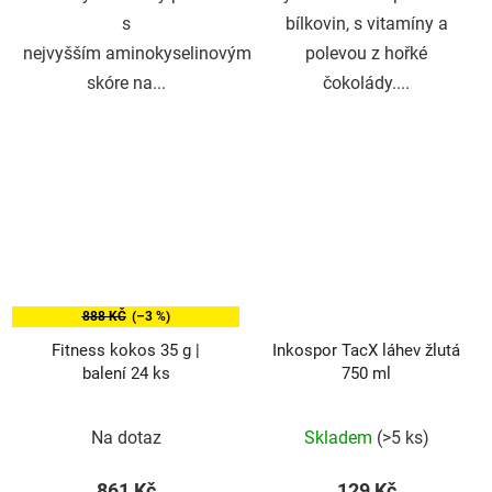
s
bílkovin, s vitamíny a
nejvyšším aminokyselinovým
polevou z hořké
skóre na...
čokolády....
888 KČ
(–3 %)
Fitness kokos 35 g |
Inkospor TacX láhev žlutá
balení 24 ks
750 ml
Průměrné
Na dotaz
Skladem
(>5 ks)
hodnocení
produktu
861 Kč
129 Kč