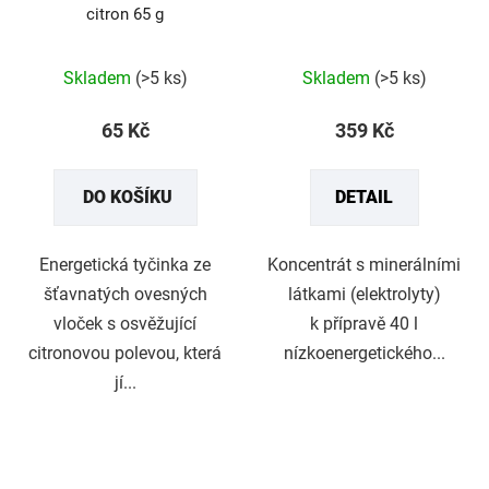
citron 65 g
Průměrné
Průměrné
Skladem
(>5 ks)
Skladem
(>5 ks)
hodnocení
hodnocení
produktu
produktu
65 Kč
359 Kč
je
je
5,0
5,0
DO KOŠÍKU
DETAIL
z
z
5
5
hvězdiček.
hvězdiček.
Energetická tyčinka ze
Koncentrát s minerálními
šťavnatých ovesných
látkami (elektrolyty)
vloček s osvěžující
k přípravě 40 l
citronovou polevou, která
nízkoenergetického...
jí...