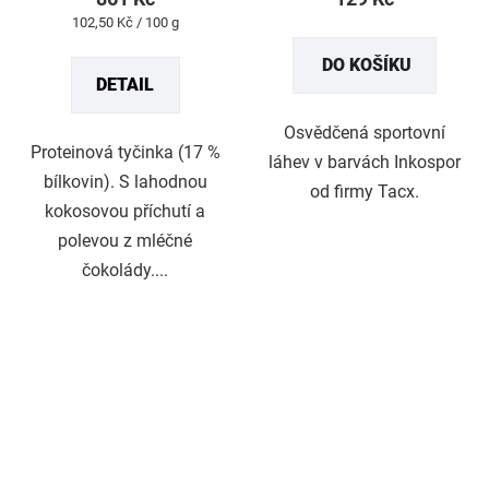
je
Měrná
102,50 Kč / 100 g
5,0
cena:
DO KOŠÍKU
z
DETAIL
5
hvězdiček.
Osvědčená sportovní
Proteinová tyčinka (17 %
láhev v barvách Inkospor
bílkovin). S lahodnou
od firmy Tacx.
kokosovou příchutí a
polevou z mléčné
čokolády....