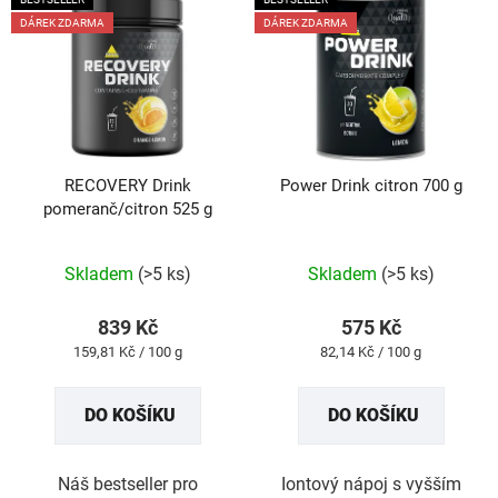
ý
DÁREK ZDARMA
DÁREK ZDARMA
p
i
s
p
r
RECOVERY Drink
Power Drink citron 700 g
o
pomeranč/citron 525 g
d
u
Průměrné
Průměrné
Skladem
(>5 ks)
Skladem
(>5 ks)
k
hodnocení
hodnocení
t
produktu
produktu
839 Kč
575 Kč
ů
je
je
Měrná
Měrná
159,81 Kč / 100 g
82,14 Kč / 100 g
4,9
5,0
cena:
cena:
z
z
DO KOŠÍKU
DO KOŠÍKU
5
5
hvězdiček.
hvězdiček.
Náš bestseller pro
Iontový nápoj s vyšším