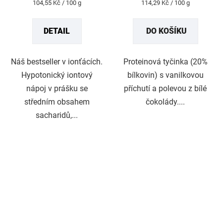
Měrná
Měrná
104,55 Kč / 100 g
114,29 Kč / 100 g
5,0
5,0
cena:
cena:
z
z
DETAIL
DO KOŠÍKU
5
5
hvězdiček.
hvězdiček.
Náš bestseller v ionťácích.
Proteinová tyčinka (20%
Hypotonický iontový
bílkovin) s vanilkovou
nápoj v prášku se
příchutí a polevou z bílé
středním obsahem
čokolády....
sacharidů,...