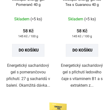
Pomeranč 40 g
Tea s Guaranou 40 g
Průměrné
Průměrné
hodnocení
hodnocení
produktu
produktu
Skladem
(>5 ks)
Skladem
(>5 ks)
je
je
4,9
5,0
z
z
58 Kč
58 Kč
5
5
Měrná
Měrná
145 Kč / 100 g
145 Kč / 100 g
hvězdiček.
hvězdiček.
cena:
cena:
DO KOŠÍKU
DO KOŠÍKU
Energetický sacharidový
Energetický sacharidový
gel s pomerančovou
gel s příchutí ledového
příchutí. 27 g sacharidů v
čaje s vitaminem B1 a s
balení. Okamžitá dávka...
extraktem z...