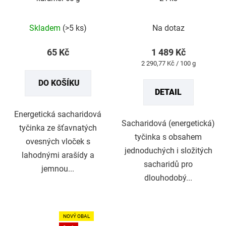
Průměrné
Průměrné
hodnocení
hodnocení
produktu
produktu
Skladem
(>5 ks)
Na dotaz
je
je
5,0
5,0
z
z
65 Kč
1 489 Kč
5
5
Měrná
2 290,77 Kč / 100 g
hvězdiček.
hvězdiček.
cena:
DO KOŠÍKU
DETAIL
Energetická sacharidová
Sacharidová (energetická)
tyčinka ze šťavnatých
tyčinka s obsahem
ovesných vloček s
jednoduchých i složitých
lahodnými arašídy a
sacharidů pro
jemnou...
dlouhodobý...
NOVÝ OBAL