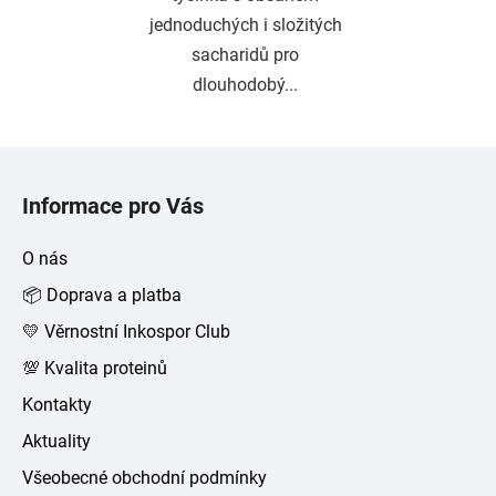
jednoduchých i složitých
sacharidů pro
dlouhodobý...
Z
á
Informace pro Vás
p
a
O nás
t
📦 Doprava a platba
í
💛 Věrnostní Inkospor Club
💯 Kvalita proteinů
Kontakty
Aktuality
Všeobecné obchodní podmínky