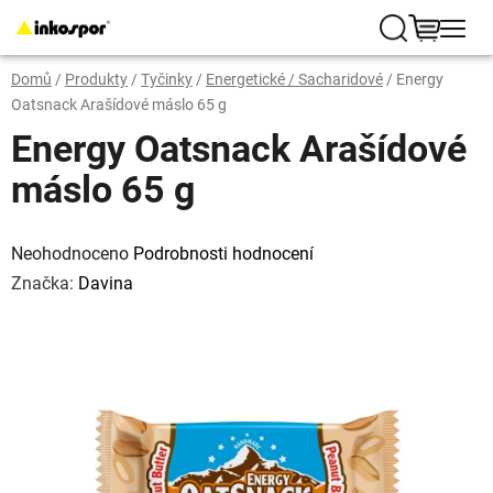
Přejít
na
Hledat
NÁKUP
obsah
Domů
/
Produkty
/
Tyčinky
/
Energetické / Sacharidové
/
Energy
KOŠÍK
Oatsnack Arašídové máslo 65 g
Energy Oatsnack Arašídové
máslo 65 g
Průměrné
hodnocení
Neohodnoceno
Podrobnosti hodnocení
produktu
je
Značka:
Davina
0,0
z
5
hvězdiček.