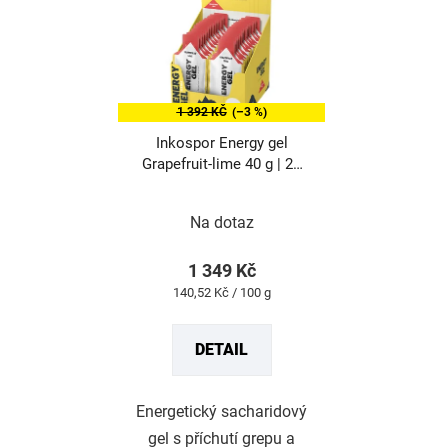
1 392 KČ
(–3 %)
Inkospor Energy gel
Grapefruit-lime 40 g | 24
ks
Průměrné
hodnocení
produktu
Na dotaz
je
5,0
z
1 349 Kč
5
Měrná
140,52 Kč / 100 g
hvězdiček.
cena:
DETAIL
Energetický sacharidový
gel s příchutí grepu a