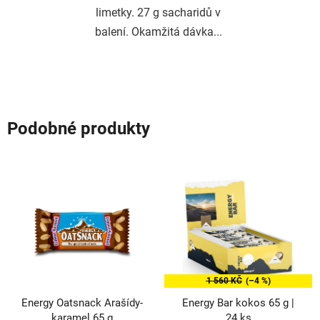
limetky. 27 g sacharidů v
balení. Okamžitá dávka...
Podobné produkty
1 560 KČ
(–4 %)
Energy Oatsnack Arašídy-
Energy Bar kokos 65 g |
karamel 65 g
24 ks