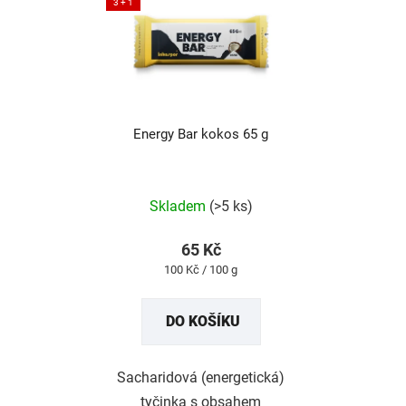
3 + 1
Energy Bar kokos 65 g
Průměrné
hodnocení
produktu
Skladem
(>5 ks)
je
5,0
z
65 Kč
5
Měrná
100 Kč / 100 g
hvězdiček.
cena:
DO KOŠÍKU
Sacharidová (energetická)
tyčinka s obsahem