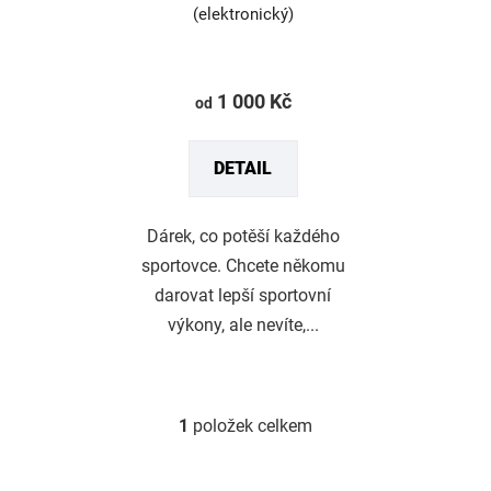
(elektronický)
d
u
Průměrné
k
hodnocení
1 000 Kč
od
t
produktu
ů
je
DETAIL
5,0
z
5
Dárek, co potěší každého
hvězdiček.
sportovce. Chcete někomu
darovat lepší sportovní
výkony, ale nevíte,...
1
položek celkem
O
v
l