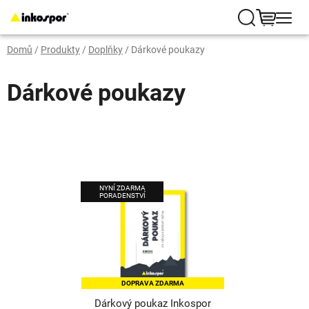
Přejít
na
Hledat
NÁKUP
obsah
Domů
/
Produkty
/
Doplňky
/
Dárkové poukazy
KOŠÍK
Dárkové poukazy
V
NYNÍ ZDARMA
ý
PORADENSTVÍ
p
i
s
p
DOPRAVA ZDARMA
r
Dárkový poukaz Inkospor
o