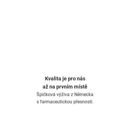
á
d
a
c
í
p
r
v
k
y
v
ý
Kvalita je pro nás
p
až na prvním místě
i
s
Špičková výživa z Německa
u
s farmaceutickou přesností.