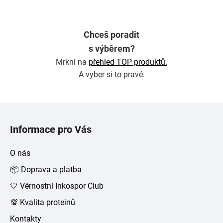
Chceš poradit
s výběrem?
Mrkni na
přehled TOP produktů.
A vyber si to pravé.
Z
á
Informace pro Vás
p
a
O nás
t
📦 Doprava a platba
í
💛 Věrnostní Inkospor Club
💯 Kvalita proteinů
Kontakty