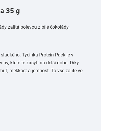
a 35 g
ády zalitá polevou z bílé čokolády.
sladkého. Tyčinka Protein Pack je v
viny, které tě zasytí na delší dobu. Díky
chuť, měkkost a jemnost. To vše zalité ve