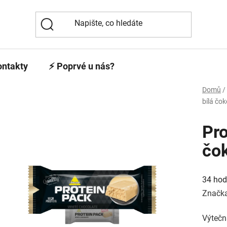
ontakty
⚡️ Poprvé u nás?
Domů
/
bílá čo
Pro
čo
Průmě
hodno
34 hod
produk
je
Značk
5,0
z
5
Výtečn
hvězdi