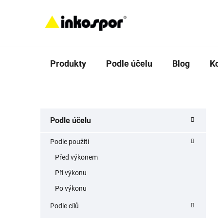
Přejít
na
obsah
Produkty
Podle účelu
Blog
K
P
K
Přeskočit
Podle účelu
a
o
kategorie
t
s
Podle použití
e
t
g
Před výkonem
r
o
Při výkonu
a
r
i
n
Po výkonu
e
n
Podle cílů
í