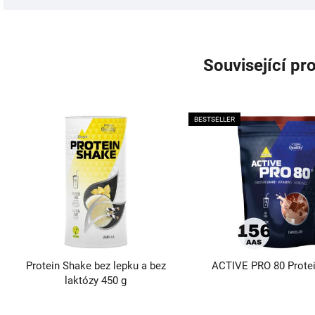
Související pr
BESTSELLER
Protein Shake bez lepku a bez
ACTIVE PRO 80 Protei
laktózy 450 g
Průměrné
Průměrné
hodnocení
hodnocení