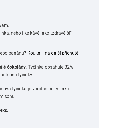
ivám.
inka, nebo i ke kávě jako „zdravější“
 nebo banánu?
Koukni i na další příchu
tě
.
bílé čokolády.
Tyčinka obsahuje 32%
hmotnosti tyčinky.
inová tyčinka je vhodná nejen jako
 mlsání.
4ks.