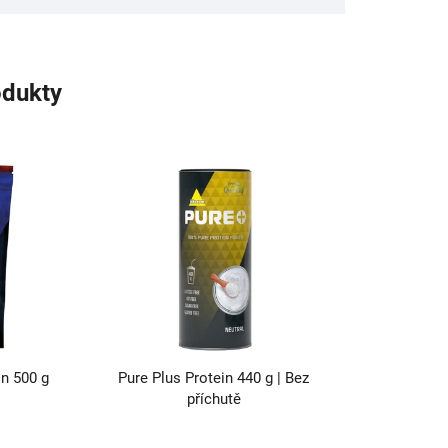
odukty
n 500 g
Pure Plus Protein 440 g | Bez
příchutě
Průměrné
hodnocení