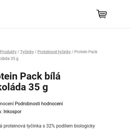
NÁKUPNÍ
KOŠÍK
Produkty
/
Tyčinky
/
Proteinové tyčinky
/
Protein Pack
koláda 35 g
tein Pack bílá
koláda 35 g
rné
cení
nocení
Podrobnosti hodnocení
tu
a:
Inkospor
á proteinová tyčinka s 32% podílem biologicky
ček.