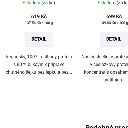
produktu
produktu
Skladem
(>5 ks)
Skladem
(>5 k
je
je
5,0
4,8
z
z
619 Kč
699 Kč
5
5
Měrná
Měrná
137,56 Kč / 100 g
139,80 Kč / 100 g
hvězdiček.
hvězdiček.
cena:
cena:
DETAIL
DETAIL
Veganský, 100% rostlinný protein
Náš bestseller v prote
s 80 % bílkovin k přípravě
vícesložkový prote
chutného šejku bez lepku a bez...
koncentrát s obsahe
kvalitních...
Podobné pro