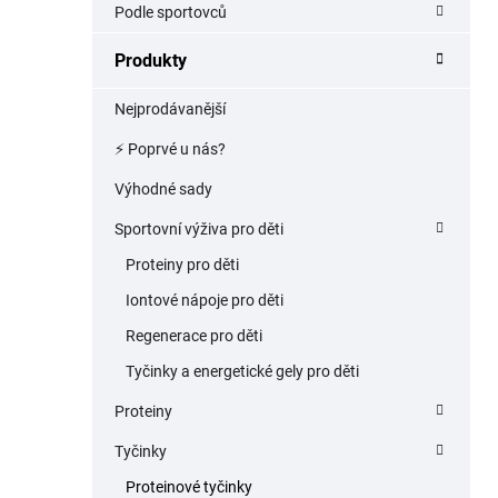
Podle sportovců
p
a
Produkty
n
e
Nejprodávanější
l
⚡️ Poprvé u nás?
Výhodné sady
Sportovní výživa pro děti
Proteiny pro děti
Iontové nápoje pro děti
Regenerace pro děti
Tyčinky a energetické gely pro děti
Proteiny
Tyčinky
Proteinové tyčinky