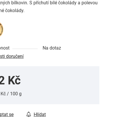
ných bílkovin. S příchutí bílé čokolády a polevou
né čokolády.
pnost
Na dotaz
ti doručení
2 Kč
ná cena:
 Kč / 100 g
ptat se
Hlídat