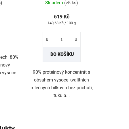
produktu
s)
Skladem
(>5 ks)
je
5,0
z
619 Kč
5
Měrná
140,68 Kč / 100 g
hvězdiček.
cena:
DO KOŠÍKU
inech. 80%
inový
90% proteinový koncentrát s
m vysoce
obsahem vysoce kvalitních
mléčných bílkovin bez příchuti,
tuku a...
dukty