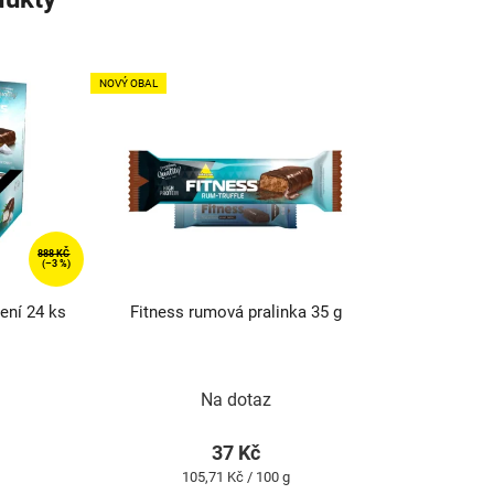
NOVÝ OBAL
888 KČ
(–3 %)
lení 24 ks
Fitness rumová pralinka 35 g
Průměrné
hodnocení
produktu
Na dotaz
je
5,0
z
37 Kč
5
Měrná
105,71 Kč / 100 g
hvězdiček.