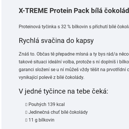
X-TREME Protein Pack bílá čokolád
Proteinová tyčinka s 32 % bílkovin s příchutí bílé čokol
Rychlá svačina do kapsy
Znáš to. Občas tě přepadne mlsná a ty bys rád/a něco 
takové situaci ideální volba, protože s ní doplníš i bílko
garanci složení se u ní můžeš vždy těšit
na prvotřídní 
vynikající polevě z bílé čokolády.
V jedné tyčince na tebe čeká:
Pouhých 139 kcal
Jedinečná chuť bílé čokolády
11 g bílkovin