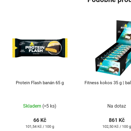
Protein Flash banán 65 g
Fitness kokos 35 g | ba
Průměrné
Průměrné
hodnocení
hodnocení
produktu
produktu
Skladem
(>5 ks)
Na dotaz
je
je
4,9
5,0
z
z
66 Kč
861 Kč
5
5
Měrná
Měrná
101,54 Kč / 100 g
102,50 Kč / 100 g
hvězdiček.
hvězdiček.