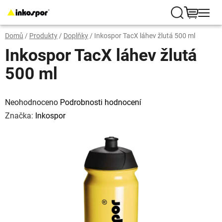
Přejít
na
Hledat
NÁKUP
obsah
Domů
/
Produkty
/
Doplňky
/
Inkospor TacX láhev žlutá 500 ml
KOŠÍK
Inkospor TacX láhev žlutá
500 ml
Průměrné
hodnocení
Neohodnoceno
Podrobnosti hodnocení
produktu
je
Značka:
Inkospor
0,0
z
5
hvězdiček.