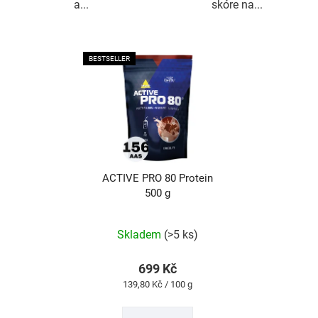
a...
skóre na...
BESTSELLER
ACTIVE PRO 80 Protein
500 g
Průměrné
hodnocení
produktu
Skladem
(>5 ks)
je
4,8
z
699 Kč
5
Měrná
139,80 Kč / 100 g
hvězdiček.
cena: