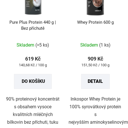
Pure Plus Protein 440 g |
Whey Protein 600 g
Bez příchutě
Průměrné
Průměrné
hodnocení
hodnocení
produktu
produktu
Skladem
(>5 ks)
Skladem
(1 ks)
je
je
5,0
5,0
z
z
619 Kč
909 Kč
5
5
Měrná
Měrná
140,68 Kč / 100 g
151,50 Kč / 100 g
hvězdiček.
hvězdiček.
cena:
cena:
DO KOŠÍKU
DETAIL
90% proteinový koncentrát
Inkospor Whey Protein je
s obsahem vysoce
100% syrovátkový protein
kvalitních mléčných
s
bílkovin bez příchuti, tuku
nejvyšším aminokyselinovým