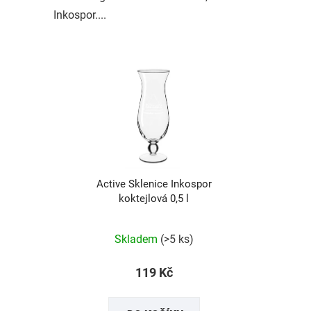
Inkospor....
Active Sklenice Inkospor
koktejlová 0,5 l
Skladem
(>5 ks)
119 Kč