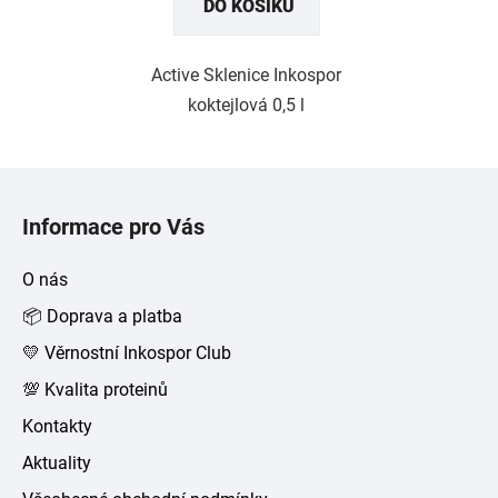
DO KOŠÍKU
Active Sklenice Inkospor
koktejlová 0,5 l
Z
á
Informace pro Vás
p
a
O nás
t
📦 Doprava a platba
í
💛 Věrnostní Inkospor Club
💯 Kvalita proteinů
Kontakty
Aktuality