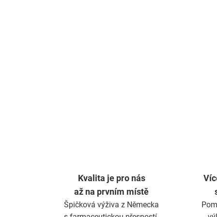
Kvalita je pro nás
Víc
až na prvním místě
Špičková výživa z Německa
Pom
s farmaceutickou přesností.
vý