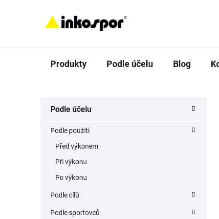
Přejít
na
obsah
Produkty
Podle účelu
Blog
K
P
K
Přeskočit
Podle účelu
a
o
kategorie
t
s
Podle použití
e
t
g
Před výkonem
r
o
Při výkonu
a
r
i
n
Po výkonu
e
n
Podle cílů
í
Podle sportovců
p