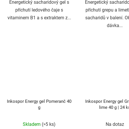
Energetický sacharidový gel s
Energetický sacharido
příchutí ledového čaje s
příchutí grepu a limet
vitaminem B1 a s extraktem z...
sacharidů v balení. 
dávka...
Inkospor Energy gel Pomeranč 40
Inkospor Energy gel Gr
g
lime 40 g | 24 k
Průměrné
Průmě
Skladem
(>5 ks)
Na dotaz
hodnocení
hodno