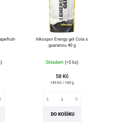
apefruit-
Inkospor Energy gel Cola s
guaranou 40 g
rné
Průměrné
s)
Skladem
(>5 ks)
cení
hodnocení
tu
produktu
58 Kč
je
Měrná
145 Kč / 100 g
5,0
cena:
z
5
ček.
hvězdiček.
DO KOŠÍKU