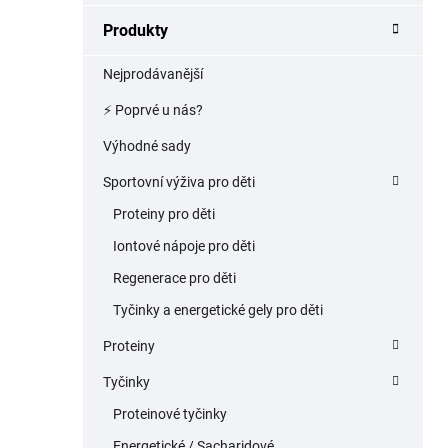
a
Produkty
n
e
Nejprodávanější
l
⚡️ Poprvé u nás?
Výhodné sady
Sportovní výživa pro děti
Proteiny pro děti
Iontové nápoje pro děti
Regenerace pro děti
Tyčinky a energetické gely pro děti
Proteiny
Tyčinky
Proteinové tyčinky
Energetické / Sacharidové