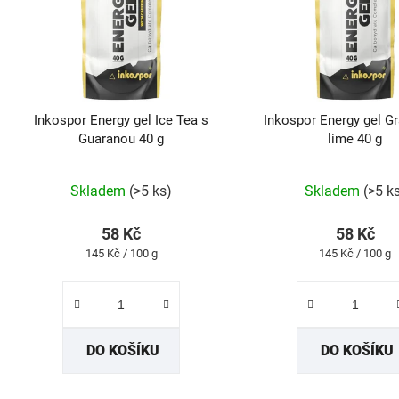
s
p
r
o
d
Inkospor Energy gel Ice Tea s
Inkospor Energy gel Gr
u
Guaranou 40 g
lime 40 g
k
Průměrné
Průmě
t
Skladem
(>5 ks)
Skladem
(>5 k
hodnocení
hodno
ů
produktu
produk
58 Kč
58 Kč
je
je
Měrná
Měrná
145 Kč / 100 g
145 Kč / 100 g
5,0
5,0
cena:
cena:
z
z
5
5
hvězdiček.
hvězdi
DO KOŠÍKU
DO KOŠÍKU