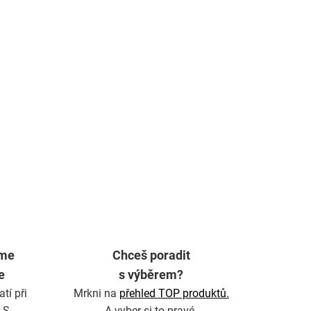
íme
Chceš poradit
e
s výběrem?
tí při
Mrkni na
přehled TOP produktů.
LS.
A vyber si to pravé.