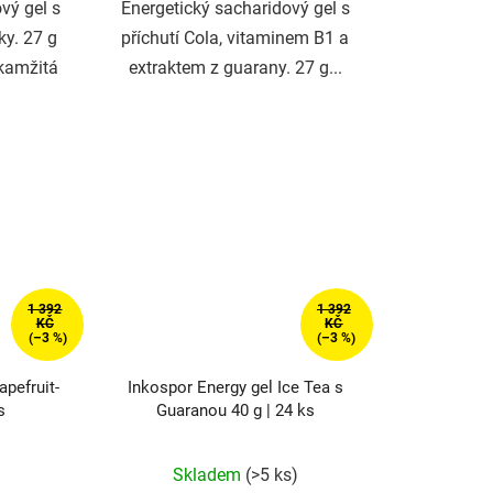
vý gel s
Energetický sacharidový gel s
ky. 27 g
příchutí Cola, vitaminem B1 a
Okamžitá
extraktem z guarany. 27 g...
1 392
1 392
KČ
KČ
(–3 %)
(–3 %)
apefruit-
Inkospor Energy gel Ice Tea s
s
Guaranou 40 g | 24 ks
rné
Skladem
(>5 ks)
cení