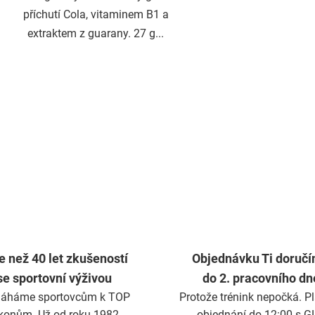
příchutí Cola, vitaminem B1 a
extraktem z guarany. 27 g...
O
v
l
á
d
a
c
í
p
r
v
k
e než 40 let zkušeností
Objednávku Ti doruč
y
se sportovní výživou
do 2. pracovního dn
v
ý
áháme sportovcům k TOP
Protože trénink nepočká. Pla
p
konům. Už od roku 1982.
objednání do 12:00 s G