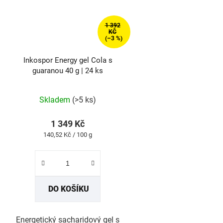
1 392
KČ
(–3 %)
Inkospor Energy gel Cola s
guaranou 40 g | 24 ks
Průměrné
Skladem
(>5 ks)
hodnocení
produktu
1 349 Kč
je
Měrná
140,52 Kč / 100 g
5,0
cena:
z
5
hvězdiček.
DO KOŠÍKU
Energetický sacharidový gel s