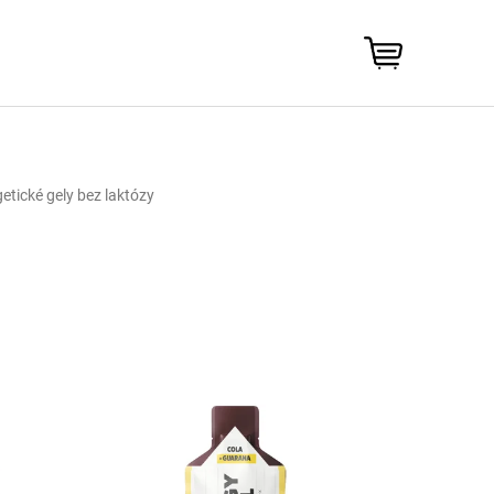
NÁKUPNÍ
KOŠÍK
etické gely bez laktózy