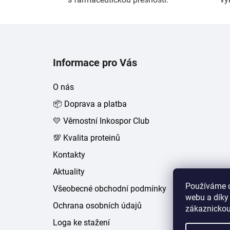
Z
á
Informace pro Vás
p
a
O nás
t
📦 Doprava a platba
í
💛 Věrnostní Inkospor Club
💯 Kvalita proteinů
Kontakty
Aktuality
Používáme c
Všeobecné obchodní podmínky
webu a díky
Ochrana osobních údajů
zákaznickou
Loga ke stažení