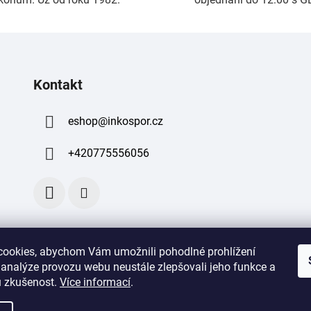
i
s
u
Kontakt
eshop
@
inkospor.cz
+420775556056
ookies, abychom Vám umožnili pohodlné prohlížení
 analýze provozu webu neustále zlepšovali jeho funkce a
 zkušenost
.
Více informací
.