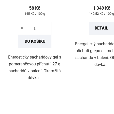
produktu
produk
58 Kč
1 349 Kč
je
je
Měrná
Měrná
145 Kč / 100 g
140,52 Kč / 100 g
4,9
5,0
cena:
cena:
z
z
DETAIL
5
5
hvězdiček.
hvězdi
DO KOŠÍKU
Energetický sacharido
příchutí grepu a limet
Energetický sacharidový gel s
sacharidů v balení. 
pomerančovou příchutí. 27 g
dávka...
sacharidů v balení. Okamžitá
dávka...