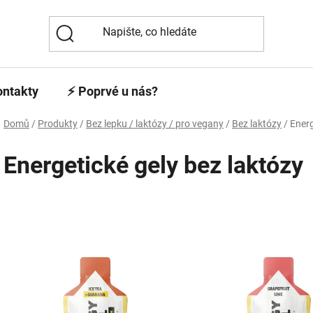
ontakty
⚡️ Poprvé u nás?
Domů
/
Produkty
/
Bez lepku / laktózy / pro vegany
/
Bez laktózy
/
Energ
Energetické gely bez laktózy
V
ý
p
i