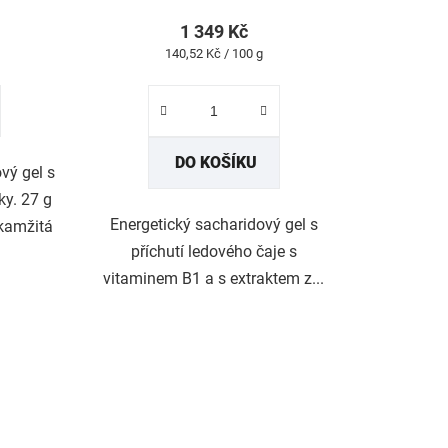
tu
1 349 Kč
Měrná
140,52 Kč / 100 g
cena:
ček.
DO KOŠÍKU
vý gel s
ky. 27 g
Energetický sacharidový gel s
Okamžitá
příchutí ledového čaje s
vitaminem B1 a s extraktem z...