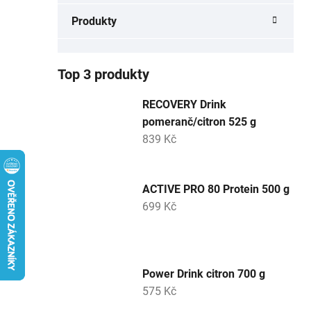
a
Produkty
n
e
l
Top 3 produkty
RECOVERY Drink
pomeranč/citron 525 g
839 Kč
ACTIVE PRO 80 Protein 500 g
699 Kč
Power Drink citron 700 g
575 Kč