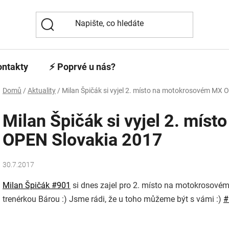
ontakty
⚡️ Poprvé u nás?
Domů
/
Aktuality
/
Milan Špičák si vyjel 2. místo na motokrosovém MX 
Milan Špičák si vyjel 2. mí
OPEN Slovakia 2017
30.7.2017
Milan Špičák #901
si dnes zajel pro 2. místo na motokrosovém
trenérkou Bárou
:)
Jsme rádi, že u toho můžeme být s vámi
:)
#