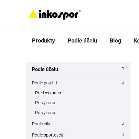
Přejít
na
obsah
Produkty
Podle účelu
Blog
K
P
K
Přeskočit
Podle účelu
a
o
kategorie
t
s
Podle použití
e
t
g
Před výkonem
r
o
Při výkonu
a
r
i
n
Po výkonu
e
n
Podle cílů
í
Podle sportovců
p