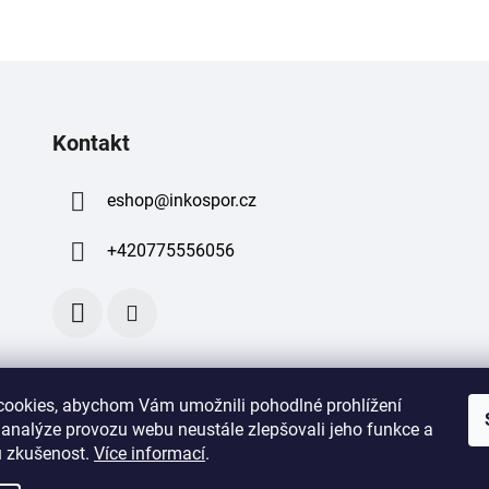
Kontakt
eshop
@
inkospor.cz
+420775556056
ookies, abychom Vám umožnili pohodlné prohlížení
 analýze provozu webu neustále zlepšovali jeho funkce a
 zkušenost
.
Více informací
.