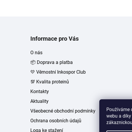
Z
á
Informace pro Vás
p
a
O nás
t
📦 Doprava a platba
í
💛 Věrnostní Inkospor Club
💯 Kvalita proteinů
Kontakty
Aktuality
Používáme c
Všeobecné obchodní podmínky
webu a díky
Ochrana osobních údajů
zákaznickou
Loga ke stažení