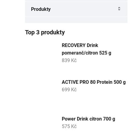
a
Produkty
n
e
l
Top 3 produkty
RECOVERY Drink
pomeranč/citron 525 g
839 Kč
ACTIVE PRO 80 Protein 500 g
699 Kč
Power Drink citron 700 g
575 Kč