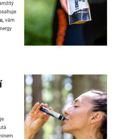
kamžitý
obsahuje
u,
vám
Energy
í
je
utá
aminem