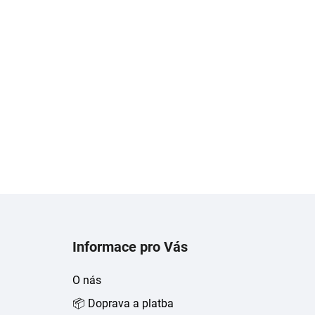
Z
á
Informace pro Vás
p
a
O nás
t
📦 Doprava a platba
í