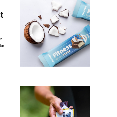
t
á
e
nka