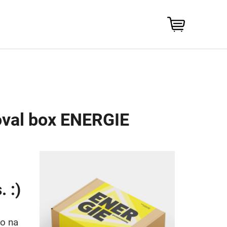
NÁKUPNÍ
KOŠÍK
oval box ENERGIE
 :)
ho na