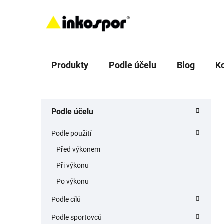
Přejít
na
obsah
Produkty
Podle účelu
Blog
K
P
K
Přeskočit
Podle účelu
a
o
kategorie
t
s
Podle použití
e
t
g
Před výkonem
r
o
Při výkonu
a
r
i
n
Po výkonu
e
n
Podle cílů
í
Podle sportovců
p