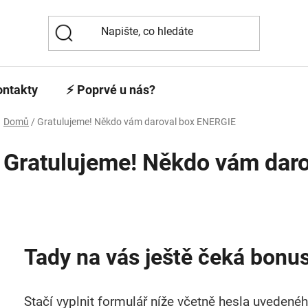
ontakty
⚡️ Poprvé u nás?
Domů
/
Gratulujeme! Někdo vám daroval box ENERGIE
Gratulujeme! Někdo vám dar
Tady na vás ještě čeká bonus.
Stačí vyplnit formulář níže včetně hesla uvedené