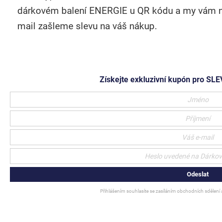
dárkovém balení ENERGIE u QR kódu a my vám n
mail zašleme slevu na váš nákup.
Získejte exkluzivní kupón pro S
Odeslat
Přihlášením souhlasíte se zasíláním obchodních sdělení