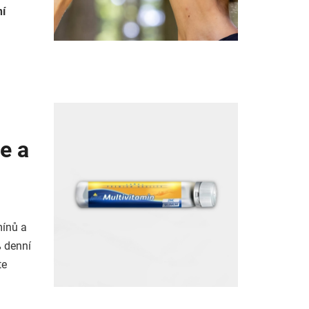
ní
e a
mínů a
% denní
te