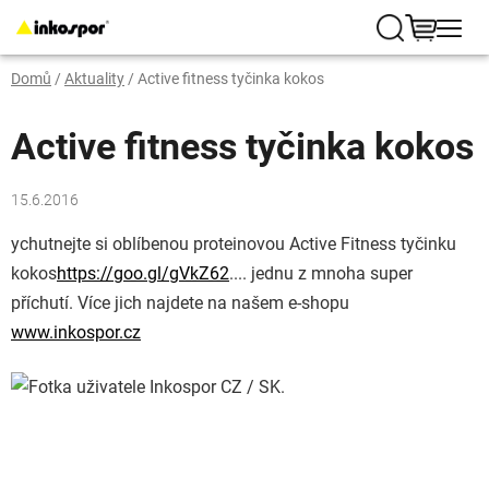
Přejít
na
Hledat
NÁKUP
obsah
Domů
/
Aktuality
/
Active fitness tyčinka kokos
KOŠÍK
Active fitness tyčinka kokos
15.6.2016
ychutnejte si oblíbenou proteinovou Active Fitness tyčinku
kokos
https://goo.gl/gVkZ62
.... jednu z mnoha super
příchutí. Více jich najdete na našem e-shopu
www.inkospor.cz