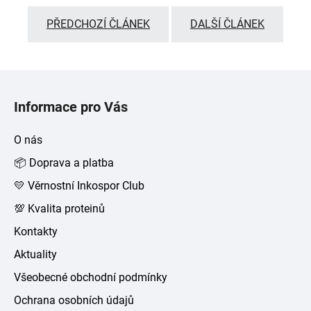
PŘEDCHOZÍ ČLÁNEK
DALŠÍ ČLÁNEK
Z
á
Informace pro Vás
p
a
O nás
t
📦 Doprava a platba
í
💛 Věrnostní Inkospor Club
💯 Kvalita proteinů
Kontakty
Aktuality
Všeobecné obchodní podmínky
Ochrana osobních údajů