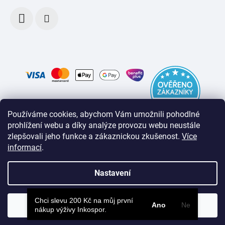
Používáme cookies, abychom Vám umožnili pohodlné
prohlížení webu a díky analýze provozu webu neustále
zlepšovali jeho funkce a zákaznickou zkušenost
.
Více
informací
.
Nastavení
Chci slevu 200 Kč na můj první
Souhlasím
Ano
Ne
Vytvořil Shoptet
nákup výživy Inkospor.
Copyright 2026
inkospor.cz
. Všechna práva vyhrazena.