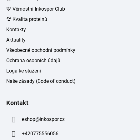
í
💛 Věrnostní Inkospor Club
💯 Kvalita proteinů
Kontakty
Aktuality
Všeobecné obchodní podmínky
Ochrana osobních údajů
Loga ke stažení
Naše zásady (Code of conduct)
Kontakt
eshop
@
inkospor.cz
+420775556056