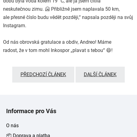
dobu byla voda kolem 19 °C, ale já jsem cítila
neskutečnou zimu. 🥶 Přibližně jsem naplavala 50 km,
ale přesné číslo budu vědět později,“ napsala později na svůj
Instagram.
Od nás obrovská gratulace a obdiv, Andreo! Máme
radost, že v tom mohl Inkospor „plavat s tebou“ 😄!
PŘEDCHOZÍ ČLÁNEK
DALŠÍ ČLÁNEK
Z
á
Informace pro Vás
p
a
O nás
t
📦 Doprava a platba