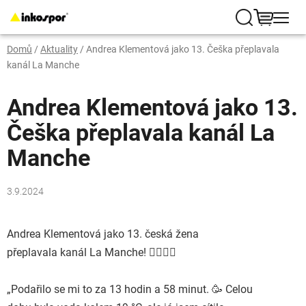
Přejít
na
Hledat
NÁKUP
obsah
Domů
/
Aktuality
/
Andrea Klementová jako 13. Češka přeplavala
KOŠÍK
kanál La Manche
Andrea Klementová jako 13.
Češka přeplavala kanál La
Manche
3.9.2024
Andrea Klementová jako 13. česká žena
přeplavala kanál La Manche! 🏊🏻‍♀️🌊
„Podařilo se mi to za 13 hodin a 58 minut. 🥳 Celou