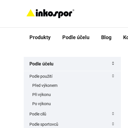
Přejít
na
obsah
Produkty
Podle účelu
Blog
K
P
K
Přeskočit
Podle účelu
a
o
kategorie
t
s
Podle použití
e
t
g
Před výkonem
r
o
Při výkonu
a
r
i
n
Po výkonu
e
n
Podle cílů
í
Podle sportovců
p