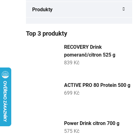
a
Produkty
n
e
l
Top 3 produkty
RECOVERY Drink
pomeranč/citron 525 g
839 Kč
ACTIVE PRO 80 Protein 500 g
699 Kč
Power Drink citron 700 g
575 Kč