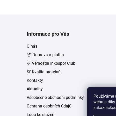
Z
á
Informace pro Vás
p
a
O nás
t
📦 Doprava a platba
í
💛 Věrnostní Inkospor Club
💯 Kvalita proteinů
Kontakty
Aktuality
Používáme c
Všeobecné obchodní podmínky
webu a díky
Ochrana osobních údajů
zákaznickou
Loga ke stažení