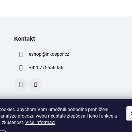
Kontakt
eshop
@
inkospor.cz
+420775556056
ookies, abychom Vám umožnili pohodlné prohlížení
 analýze provozu webu neustále zlepšovali jeho funkce a
 zkušenost
.
Více informací
.