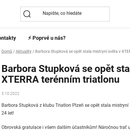
ontakty
⚡️ Poprvé u nás?
Domů
/
Aktuality
/
Barbora Stupková se opět stala mistryní světa v XTE
Barbora Stupková se opět stal
XTERRA terénním triatlonu
3.10.2022
Barbora Stupková z klubu Triatlon Plzeň se opět stala mistryní 
24 let!
Obrovská gratulace i všem dalším účastníkům! Náročnou trať um