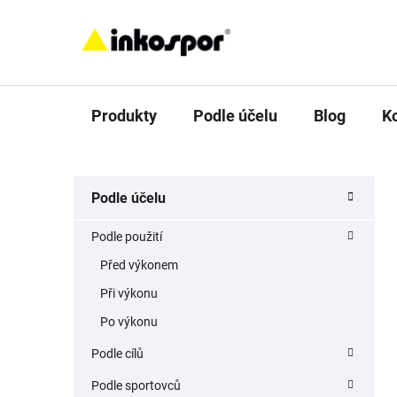
Přejít
na
obsah
Produkty
Podle účelu
Blog
K
P
K
Přeskočit
Podle účelu
a
o
kategorie
t
s
Podle použití
e
t
g
Před výkonem
r
o
Při výkonu
a
r
i
n
Po výkonu
e
n
Podle cílů
í
Podle sportovců
p