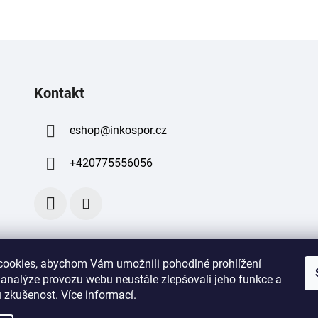
Kontakt
eshop
@
inkospor.cz
+420775556056
ookies, abychom Vám umožnili pohodlné prohlížení
 analýze provozu webu neustále zlepšovali jeho funkce a
 zkušenost
.
Více informací
.