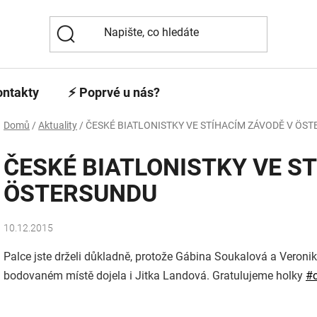
ontakty
⚡️ Poprvé u nás?
Domů
/
Aktuality
/
ČESKÉ BIATLONISTKY VE STÍHACÍM ZÁVODĚ V ÖS
ČESKÉ BIATLONISTKY VE S
ÖSTERSUNDU
10.12.2015
Palce jste drželi důkladně, protože Gábina Soukalová a Veronika
bodovaném místě dojela i Jitka Landová. Gratulujeme holky
‪#‎