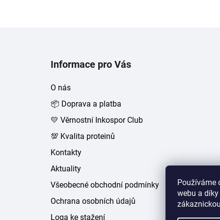
Z
á
Informace pro Vás
p
a
O nás
t
📦 Doprava a platba
í
💛 Věrnostní Inkospor Club
💯 Kvalita proteinů
Kontakty
Aktuality
Používáme c
Všeobecné obchodní podmínky
webu a díky
Ochrana osobních údajů
zákaznickou
Loga ke stažení