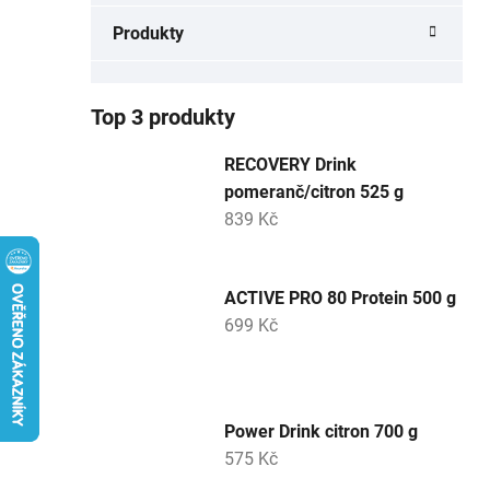
a
Produkty
n
e
l
Top 3 produkty
RECOVERY Drink
pomeranč/citron 525 g
839 Kč
ACTIVE PRO 80 Protein 500 g
699 Kč
Power Drink citron 700 g
575 Kč