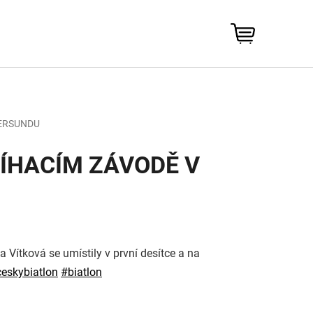
NÁKUPNÍ
KOŠÍK
TERSUNDU
TÍHACÍM ZÁVODĚ V
 Vítková se umístily v první desítce a na
ceskybiatlon‬
‪#‎
biatlon‬