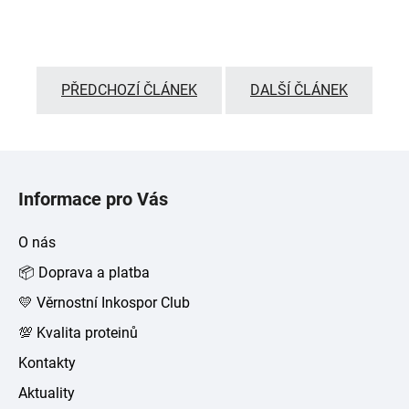
PŘEDCHOZÍ ČLÁNEK
DALŠÍ ČLÁNEK
Z
á
Informace pro Vás
p
a
O nás
t
📦 Doprava a platba
í
💛 Věrnostní Inkospor Club
💯 Kvalita proteinů
Kontakty
Aktuality