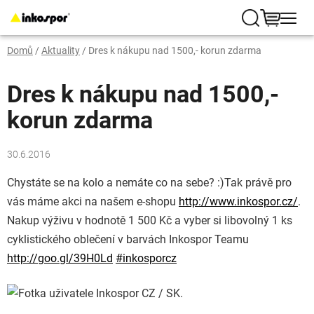
Přejít
na
Hledat
NÁKUP
obsah
Domů
/
Aktuality
/
Dres k nákupu nad 1500,- korun zdarma
KOŠÍK
Dres k nákupu nad 1500,-
korun zdarma
30.6.2016
Chystáte se na kolo a nemáte co na sebe? :)Tak právě pro
vás máme akci na našem e-shopu
http://www.inkospor.cz/
.
Nakup výživu v hodnotě 1 500 Kč a vyber si libovolný 1 ks
cyklistického oblečení v barvách Inkospor Teamu
http://goo.gl/39H0Ld
‪#‎
inkosporcz‬