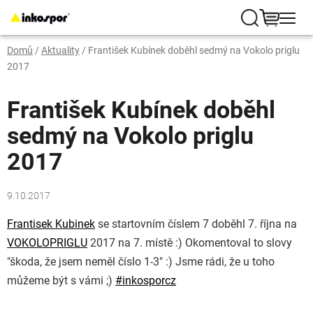
Přejít
na
Hledat
NÁKUP
obsah
Domů
/
Aktuality
/
František Kubínek doběhl sedmý na Vokolo priglu
KOŠÍK
2017
František Kubínek doběhl
sedmý na Vokolo priglu
2017
9.10.2017
Frantisek Kubinek
se startovním číslem 7 doběhl 7. října na
VOKOLOPRIGLU
2017 na 7. místě
:)
Okomentoval to slovy
"škoda, že jsem neměl číslo 1-3"
:)
Jsme rádi, že u toho
můžeme být s vámi
;)
#
inkosporcz