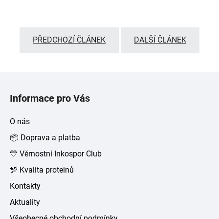
PŘEDCHOZÍ ČLÁNEK
DALŠÍ ČLÁNEK
Z
á
Informace pro Vás
p
a
O nás
t
📦 Doprava a platba
í
💛 Věrnostní Inkospor Club
💯 Kvalita proteinů
Kontakty
Aktuality
Všeobecné obchodní podmínky