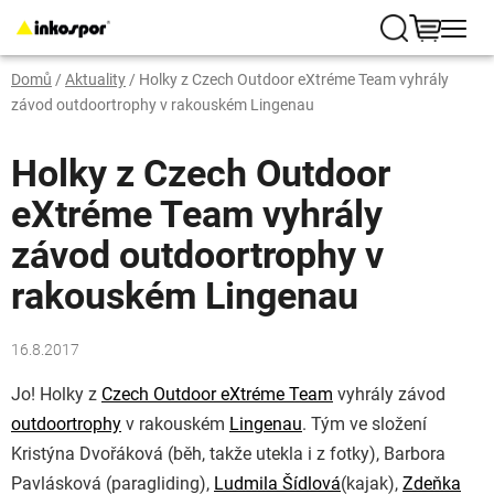
Přejít
na
Hledat
NÁKUP
obsah
Domů
/
Aktuality
/
Holky z Czech Outdoor eXtréme Team vyhrály
KOŠÍK
závod outdoortrophy v rakouském Lingenau
Holky z Czech Outdoor
eXtréme Team vyhrály
závod outdoortrophy v
rakouském Lingenau
16.8.2017
Jo! Holky z
Czech Outdoor eXtréme Team
vyhrály závod
outdoortrophy
v rakouském
Lingenau
. Tým ve složení
Kristýna Dvořáková (běh, takže utekla i z fotky), Barbora
Pavlásková (paragliding),
Ludmila Šídlová
(kajak),
Zdeňka