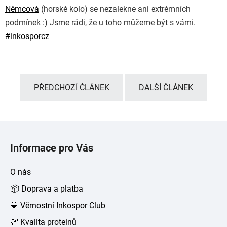
Němcová
(horské kolo) se nezalekne ani extrémních
podmínek
:)
Jsme rádi, že u toho můžeme být s vámi.
#
inkosporcz
PŘEDCHOZÍ ČLÁNEK
DALŠÍ ČLÁNEK
Z
á
Informace pro Vás
p
a
O nás
t
📦 Doprava a platba
í
💛 Věrnostní Inkospor Club
💯 Kvalita proteinů