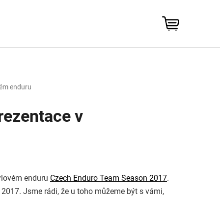
NÁKUPNÍ
KOŠÍK
vém enduru
prezentace v
kylovém enduru
Czech Enduro Team Season 2017
.
e 2017. Jsme rádi, že u toho můžeme být s vámi,