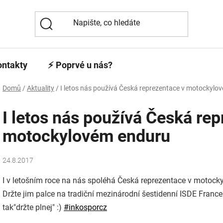
ontakty
⚡️ Poprvé u nás?
Domů
/
Aktuality
/
I letos nás používá Česká reprezentace v motockylo
I letos nás používá Česká re
motockylovém enduru
24.8.2017
I v letošním roce na nás spoléhá Česká reprezentace v motoc
Držte jim palce na tradiční mezinárodní šestidenní ISDE Franc
tak"držte plnej"
:)
#
inkosporcz