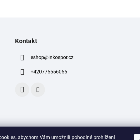
Kontakt
eshop
@
inkospor.cz
+420775556056
ookies, abychom Vám umožnili pohodlné prohlížení