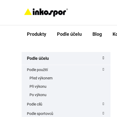
Přejít
na
obsah
Produkty
Podle účelu
Blog
K
P
K
Přeskočit
Podle účelu
a
o
kategorie
t
s
Podle použití
e
t
g
Před výkonem
r
o
Při výkonu
a
r
i
n
Po výkonu
e
n
Podle cílů
í
Podle sportovců
p