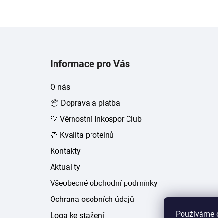
Z
á
Informace pro Vás
p
a
O nás
t
📦 Doprava a platba
í
💛 Věrnostní Inkospor Club
💯 Kvalita proteinů
Kontakty
Aktuality
Všeobecné obchodní podmínky
Ochrana osobních údajů
Používáme c
Loga ke stažení