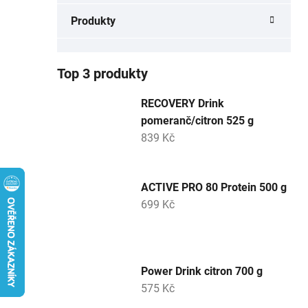
a
Produkty
n
e
l
Top 3 produkty
RECOVERY Drink
pomeranč/citron 525 g
839 Kč
ACTIVE PRO 80 Protein 500 g
699 Kč
Power Drink citron 700 g
575 Kč