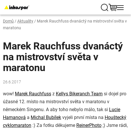
Přejít
na
Hledat
NÁKUP
obsah
Domů
/
Aktuality
/
Marek Rauchfuss dvanáctý na mistrovství světa v
KOŠÍK
maratonu
Marek Rauchfuss dvanáctý
na mistrovství světa v
maratonu
26.6.2017
wow!
Marek Rauchfuss
z
Kellys Bikeranch Team
si dojel pro
úžasné 12. místo na mistrovství světa v maratonu v
německém Singenu. A aby toho nebylo málo, tak si
Lucie
Hamanová
a
Michal Bubílek
vyjeli první místa na
Houštecký
cyklomaraton
:)
Za fotku děkujeme
ReinerPhoto
;)
Jsme rádi,