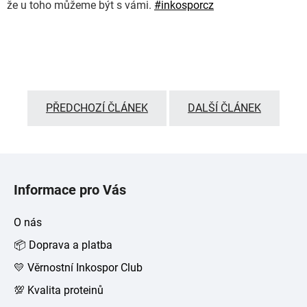
že u toho můžeme být s vámi.
#inkosporcz
PŘEDCHOZÍ ČLÁNEK
DALŠÍ ČLÁNEK
Z
á
Informace pro Vás
p
a
O nás
t
📦 Doprava a platba
í
💛 Věrnostní Inkospor Club
💯 Kvalita proteinů