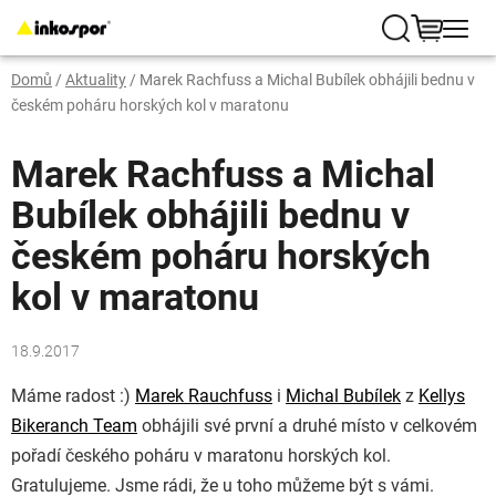
Přejít
na
Hledat
NÁKUP
obsah
Domů
/
Aktuality
/
Marek Rachfuss a Michal Bubílek obhájili bednu v
KOŠÍK
českém poháru horských kol v maratonu
Marek Rachfuss a Michal
Bubílek obhájili bednu v
českém poháru horských
kol v maratonu
18.9.2017
Máme radost
:)
Marek Rauchfuss
i
Michal Bubílek
z
Kellys
Bikeranch Team
obhájili své první a druhé místo v celkovém
pořadí českého poháru v maratonu horských kol.
Gratulujeme. Jsme rádi, že u toho můžeme být s vámi.