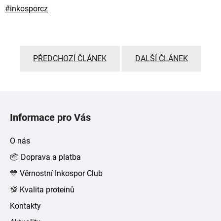
#
inkosporcz
PŘEDCHOZÍ ČLÁNEK
DALŠÍ ČLÁNEK
Z
á
Informace pro Vás
p
a
O nás
t
📦 Doprava a platba
í
💛 Věrnostní Inkospor Club
💯 Kvalita proteinů
Kontakty