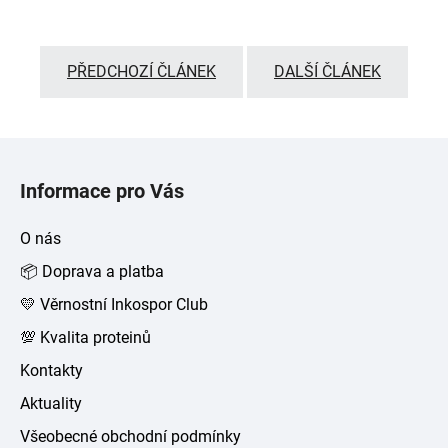
PŘEDCHOZÍ ČLÁNEK
DALŠÍ ČLÁNEK
Z
á
Informace pro Vás
p
a
O nás
t
📦 Doprava a platba
í
💛 Věrnostní Inkospor Club
💯 Kvalita proteinů
Kontakty
Aktuality
Všeobecné obchodní podmínky