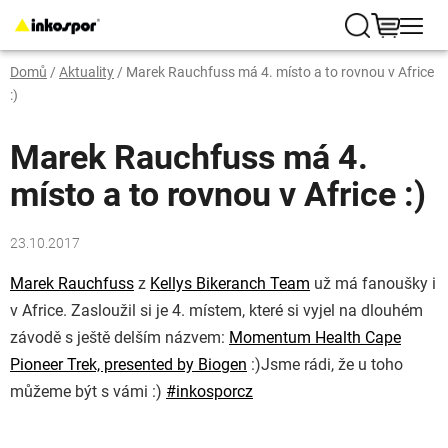
Přejít
na
Hledat
NÁKUP
obsah
Domů
/
Aktuality
/
Marek Rauchfuss má 4. místo a to rovnou v Africe
KOŠÍK
:)
Marek Rauchfuss má 4.
místo a to rovnou v Africe :)
23.10.2017
Marek Rauchfuss
z
Kellys Bikeranch Team
už má fanoušky i
v Africe. Zasloužil si je 4. místem, které si vyjel na dlouhém
závodě s ještě delším názvem:
Momentum Health Cape
Pioneer Trek, presented by Biogen
:)
Jsme rádi, že u toho
můžeme být s vámi
:)
#
inkosporcz