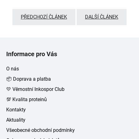
PŘEDCHOZÍ ČLÁNEK
DALŠÍ ČLÁNEK
Z
á
Informace pro Vás
p
a
O nás
t
📦 Doprava a platba
í
💛 Věrnostní Inkospor Club
💯 Kvalita proteinů
Kontakty
Aktuality
Všeobecné obchodní podmínky