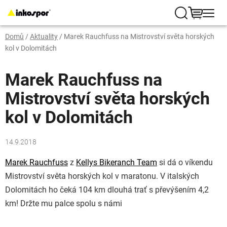
Přejít
na
Hledat
NÁKUP
obsah
Domů
/
Aktuality
/
Marek Rauchfuss na Mistrovství světa horských
KOŠÍK
kol v Dolomitách
Marek Rauchfuss na
Mistrovství světa horských
kol v Dolomitách
14.9.2018
Marek Rauchfuss
z
Kellys Bikeranch Team
si dá o víkendu
Mistrovství světa horských kol v maratonu. V italských
Dolomitách ho čeká 104 km dlouhá trať s převýšením 4,2
km! Držte mu palce spolu s námi