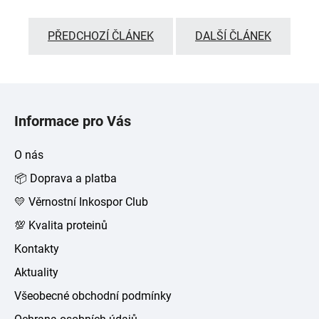
PŘEDCHOZÍ ČLÁNEK
DALŠÍ ČLÁNEK
Z
á
Informace pro Vás
p
a
O nás
t
📦 Doprava a platba
í
💛 Věrnostní Inkospor Club
💯 Kvalita proteinů
Kontakty
Aktuality
Všeobecné obchodní podmínky