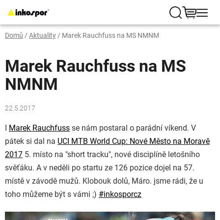
Přejít
na
Hledat
NÁKUP
obsah
Domů
/
Aktuality
/
Marek Rauchfuss na MS NMNM
KOŠÍK
Marek Rauchfuss na MS
NMNM
22.5.2017
I
Marek Rauchfuss
se nám postaral o parádní víkend. V
pátek si dal na
UCI MTB World Cup: Nové Město na Moravě
2017
5. místo na "short tracku", nové disciplíně letošního
svěťáku. A v neděli po startu ze 126 pozice dojel na 57.
místě v závodě mužů. Klobouk dolů, Máro. jsme rádi, že u
toho můžeme být s vámi
;)
#
inkosporcz