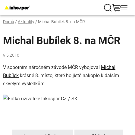
Přejít
na
Hledat
NÁKUP
obsah
Domů
/
Aktuality
/
Michal Bubílek 8. na MČR
KOŠÍK
Michal Bubílek 8. na MČR
9.5.2016
V sobotním náročném závodě MČR vybojoval
Michal
Bubílek
krásné 8. místo, které ho jistě nakoplo k dalším
skvělým výsledkům.