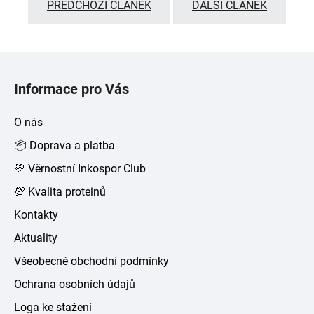
PŘEDCHOZÍ ČLÁNEK
DALŠÍ ČLÁNEK
Z
á
Informace pro Vás
p
a
O nás
t
📦 Doprava a platba
í
💛 Věrnostní Inkospor Club
💯 Kvalita proteinů
Kontakty
Aktuality
Všeobecné obchodní podmínky
Ochrana osobních údajů
Loga ke stažení