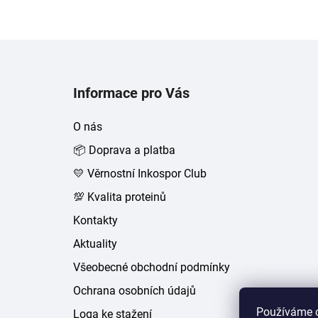
Z
á
Informace pro Vás
p
a
O nás
t
📦 Doprava a platba
í
💛 Věrnostní Inkospor Club
💯 Kvalita proteinů
Kontakty
Aktuality
Všeobecné obchodní podmínky
Ochrana osobních údajů
Používáme c
Loga ke stažení