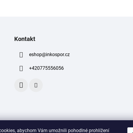
Kontakt
eshop
@
inkospor.cz
+420775556056
ookies, abychom Vám umožnili pohodlné prohlížení