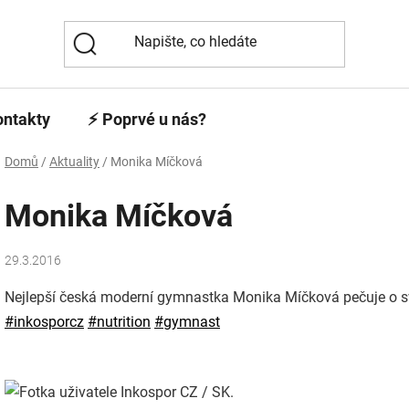
ontakty
⚡️ Poprvé u nás?
Domů
/
Aktuality
/
Monika Míčková
Monika Míčková
29.3.2016
Nejlepší česká moderní gymnastka Monika Míčková pečuje o svo
‪#‎
inkosporcz‬
‪#‎
nutrition‬
‪#‎
gymnast‬