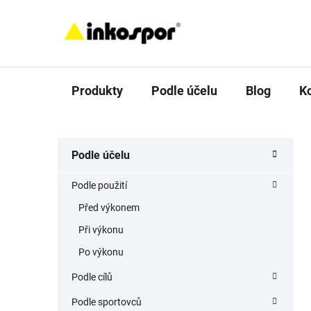
Přejít
na
obsah
Produkty
Podle účelu
Blog
K
P
K
Přeskočit
Podle účelu
a
o
kategorie
t
s
Podle použití
e
t
g
Před výkonem
r
o
Při výkonu
a
r
i
n
Po výkonu
e
n
Podle cílů
í
Podle sportovců
p