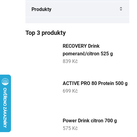
a
Produkty
n
e
l
Top 3 produkty
RECOVERY Drink
pomeranč/citron 525 g
839 Kč
ACTIVE PRO 80 Protein 500 g
699 Kč
Power Drink citron 700 g
575 Kč