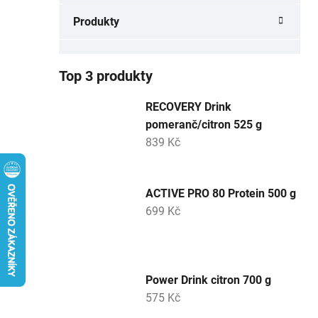
a
Produkty
n
e
l
Top 3 produkty
RECOVERY Drink
pomeranč/citron 525 g
839 Kč
ACTIVE PRO 80 Protein 500 g
699 Kč
Power Drink citron 700 g
575 Kč