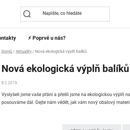
ontakty
⚡️ Poprvé u nás?
Domů
/
Aktuality
/
Nová ekologická výplň balíků
Nová ekologická výplň balíků
8.2.2019
Vyslyšeli jsme vaše přání a přešli jsme na ekologickou výplň na
posouváme dál. Dejte nám vědět, jak vám nový obalový materiá