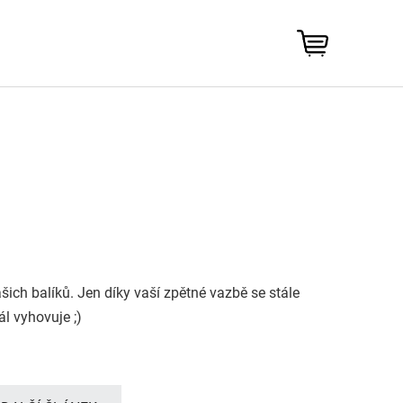
NÁKUPNÍ
KOŠÍK
šich balíků. Jen díky vaší zpětné vazbě se stále
l vyhovuje ;)