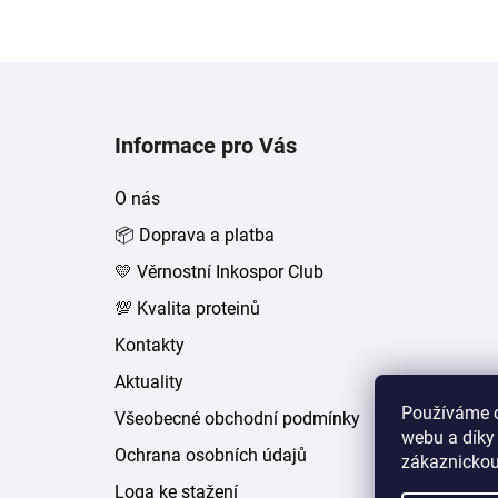
Z
á
Informace pro Vás
p
a
O nás
t
📦 Doprava a platba
í
💛 Věrnostní Inkospor Club
💯 Kvalita proteinů
Kontakty
Aktuality
Používáme c
Všeobecné obchodní podmínky
webu a díky
Ochrana osobních údajů
zákaznickou
Loga ke stažení