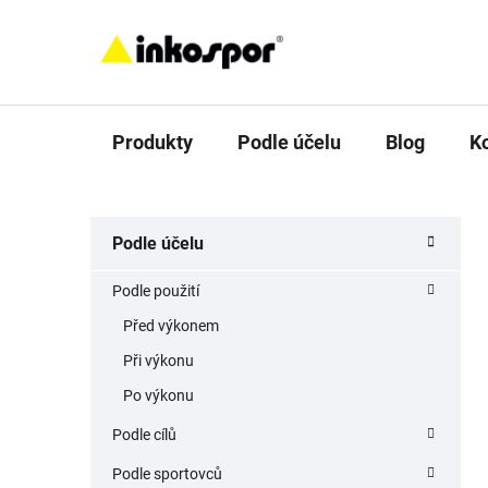
Přejít
na
obsah
Produkty
Podle účelu
Blog
K
P
K
Přeskočit
Podle účelu
a
o
kategorie
t
s
Podle použití
e
t
g
Před výkonem
r
o
Při výkonu
a
r
i
n
Po výkonu
e
n
Podle cílů
í
Podle sportovců
p