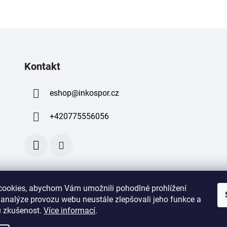
Kontakt
eshop
@
inkospor.cz
+420775556056
ookies, abychom Vám umožnili pohodlné prohlížení
 analýze provozu webu neustále zlepšovali jeho funkce a
 zkušenost
.
Více informací
.