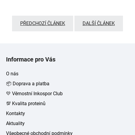
PŘEDCHOZÍ ČLÁNEK
DALŠÍ ČLÁNEK
Z
á
Informace pro Vás
p
a
O nás
t
📦 Doprava a platba
í
💛 Věrnostní Inkospor Club
💯 Kvalita proteinů
Kontakty
Aktuality
Všeobecné obchodní podmínky