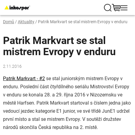
Přejít
na
Hledat
NÁKUP
obsah
Domů
/
Aktuality
/
Patrik Markvart se stal mistrem Evropy v enduru
KOŠÍK
Patrik Markvart se stal
mistrem Evropy v enduru
2.11.2016
Patrik Markvart - #2
se stal juniorským mistrem Evropy v
enduru.
Poslední část čtyřdílného seriálu Mistrovství Evropy
v enduru se konala 28. a 29. října 2016 v Nizozemsku ve
městě Harfsen.
Patrik Markvart startoval s číslem jedna jako
vedoucí jezdec kategorie E1 junior, ve své třídě JunE1 udržel
první místo a stal se mistrem Evropy. V soutěži družstev
národů skončila Česká republika na 2. místě.