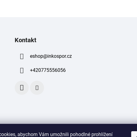
Kontakt
eshop
@
inkospor.cz
+420775556056
ookies, abychom Vám umožnili pohodlné prohlížení