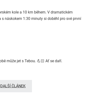
 horském kole a 10 km během. V dramatickém
 s náskokem 1:30 minuty si doběhl pro své první
obě může jet s Tebou. 💪🏻 Ať se daří.
DALŠÍ ČLÁNEK