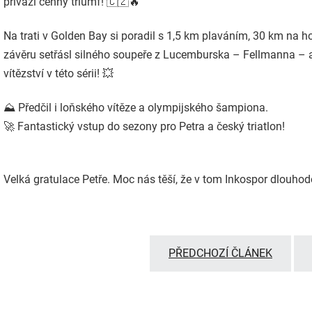
přiváží cenný triumf! 🇨🇿🔥
Na trati v Golden Bay si poradil s 1,5 km plaváním, 30 km na
závěru setřásl silného soupeře z Lucemburska – Fellmanna – a
vítězství v této sérii! 💥
⛰️ Předčil i loňského vítěze a olympijského šampiona.
🚀 Fantastický vstup do sezony pro Petra a český triatlon!
Velká gratulace Petře. Moc nás těší, že v tom Inkospor dlouhod
PŘEDCHOZÍ ČLÁNEK