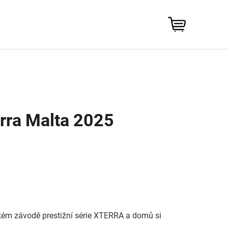
NÁKUPNÍ
KOŠÍK
erra Malta 2025
ském závodě prestižní série XTERRA a domů si