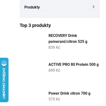
a
Produkty
n
e
l
Top 3 produkty
RECOVERY Drink
pomeranč/citron 525 g
839 Kč
ACTIVE PRO 80 Protein 500 g
699 Kč
Power Drink citron 700 g
575 Kč