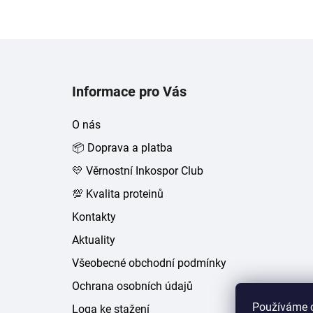
Z
á
Informace pro Vás
p
a
O nás
t
📦 Doprava a platba
í
💛 Věrnostní Inkospor Club
💯 Kvalita proteinů
Kontakty
Aktuality
Všeobecné obchodní podmínky
Ochrana osobních údajů
Používáme c
Loga ke stažení