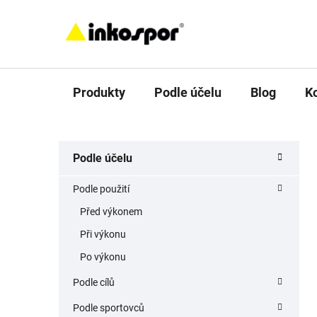
Přejít
na
obsah
Produkty
Podle účelu
Blog
K
P
K
Přeskočit
Podle účelu
a
o
kategorie
t
s
Podle použití
e
t
g
Před výkonem
r
o
Při výkonu
a
r
i
n
Po výkonu
e
n
Podle cílů
í
Podle sportovců
p