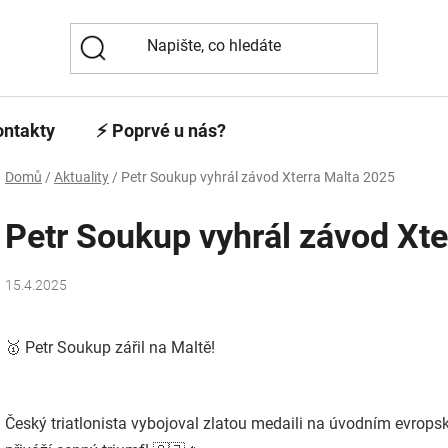
ontakty
⚡️ Poprvé u nás?
Domů
/
Aktuality
/
Petr Soukup vyhrál závod Xterra Malta 2025
Petr Soukup vyhrál závod Xt
15.4.2025
🥇 Petr Soukup zářil na Maltě!
Český triatlonista vybojoval zlatou medaili na úvodním evrop