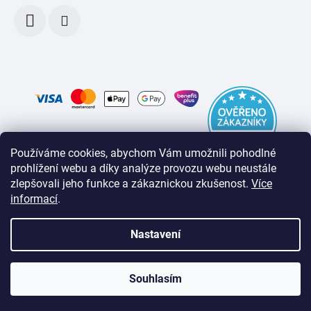
Používáme cookies, abychom Vám umožnili pohodlné
prohlížení webu a díky analýze provozu webu neustále
zlepšovali jeho funkce a zákaznickou zkušenost
.
Více
informací
.
Nastavení
Souhlasím
Vytvořil Shoptet
Copyright 2026
inkospor.cz
. Všechna práva vyhrazena.