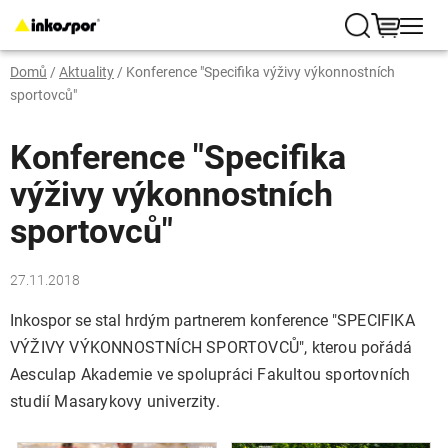
Přejít
na
Hledat
NÁKUP
obsah
Domů
/
Aktuality
/
Konference "Specifika výživy výkonnostních
KOŠÍK
sportovců"
Konference "Specifika
výživy výkonnostních
sportovců"
27.11.2018
Inkospor se stal hrdým partnerem konference "
SPECIFIKA
VÝŽIVY VÝKONNOSTNÍCH SPORTOVCŮ", kterou pořádá
Aesculap Akademie ve spolupráci Fakultou sportovních
studií Masarykovy univerzity.