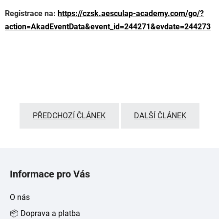
Registrace na:
https://czsk.aesculap-academy.com/go/?
action=AkadEventData&event_id=244271&evdate=244273
PŘEDCHOZÍ ČLÁNEK
DALŠÍ ČLÁNEK
Z
á
Informace pro Vás
p
a
O nás
t
📦 Doprava a platba
í