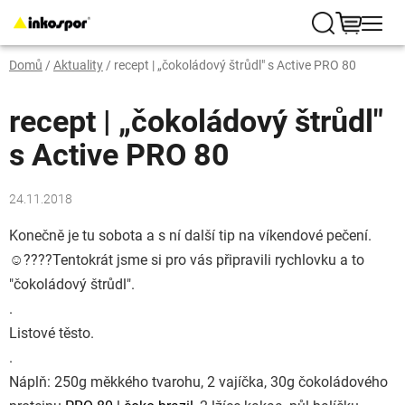
Přejít
na
Hledat
NÁKUP
obsah
Domů
/
Aktuality
/
recept | „čokoládový štrůdl" s Active PRO 80
KOŠÍK
recept | „čokoládový štrůdl"
s Active PRO 80
24.11.2018
Konečně je tu sobota a s ní další tip na víkendové pečení.
☺️
????
Tentokrát jsme si pro vás připravili rychlovku a to
"čokoládový štrůdl".
.
Listové těsto.
.
Náplň: 250g měkkého tvarohu, 2 vajíčka, 30g čokoládového