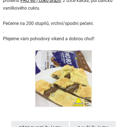
proteinu
PRO 80 | čoko brazil
, 2 lžíce kakaa, půl balíčku
vanilkového cukru.
.
Pečeme na 200 stupňů, vrchní/spodní pečení.
.
Přejeme vám pohodový víkend a dobrou chuť!