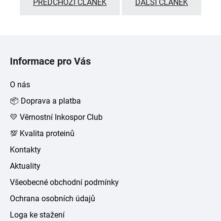
PŘEDCHOZÍ ČLÁNEK
DALŠÍ ČLÁNEK
Z
á
Informace pro Vás
p
a
O nás
t
📦 Doprava a platba
í
💛 Věrnostní Inkospor Club
💯 Kvalita proteinů
Kontakty
Aktuality
Všeobecné obchodní podmínky
Ochrana osobních údajů
Loga ke stažení