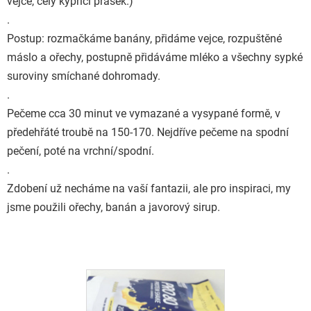
vejce, celý kypřící prášek.)
.
Postup: rozmačkáme banány, přidáme vejce, rozpuštěné
máslo a ořechy, postupně přidáváme mléko a všechny sypké
suroviny smíchané dohromady.
.
Pečeme cca 30 minut ve vymazané a vysypané formě, v
předehřáté troubě na 150-170. Nejdříve pečeme na spodní
pečení, poté na vrchní/spodní.
.
Zdobení už necháme na vaší fantazii, ale pro inspiraci, my
jsme použili ořechy, banán a javorový sirup.