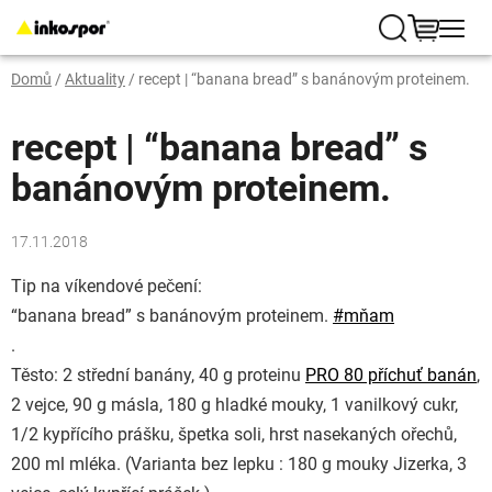
Přejít
na
Hledat
NÁKUP
obsah
Domů
/
Aktuality
/
recept | “banana bread” s banánovým proteinem.
KOŠÍK
recept | “banana bread” s
banánovým proteinem.
17.11.2018
Tip na víkendové pečení:
“banana bread” s banánovým proteinem.
#
mňam
.
Těsto: 2 střední banány, 40 g proteinu
PRO 80 příchuť banán
,
2 vejce, 90 g másla, 180 g hladké mouky, 1 vanilkový cukr,
1/2 kypřícího prášku, špetka soli, hrst nasekaných ořechů,
200 ml mléka. (Varianta bez lepku : 180 g mouky Jizerka, 3