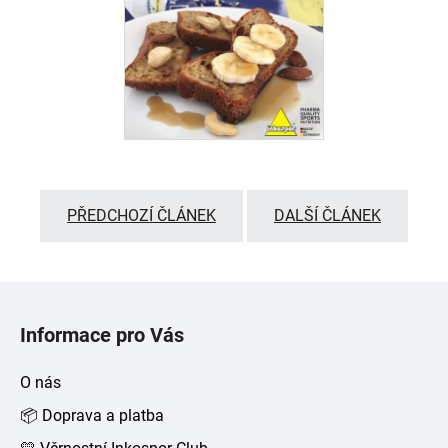
PŘEDCHOZÍ ČLÁNEK
DALŠÍ ČLÁNEK
Z
á
Informace pro Vás
p
a
O nás
t
📦 Doprava a platba
í