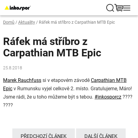
Přejít
na
Hledat
NÁKUP
obsah
Domů
/
Aktuality
/
Ráfek má stříbro z Carpathian MTB Epic
KOŠÍK
Ráfek má stříbro z
Carpathian MTB Epic
25.8.2018
Marek Rauchfuss
si v etapovém závodě
Carpathian MTB
Epic
v Rumunsku vyjel celkově 2. místo. Gratulujeme, Máro!
Jsme rádi, že u toho můžeme být s tebou.
#
inkosporcz
????
????
PŘEDCHOZÍ ČLÁNEK
DALŠÍ ČLÁNEK