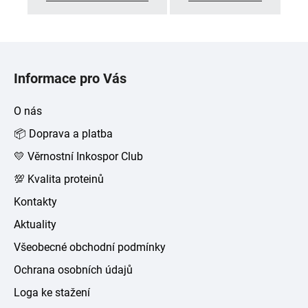
Z
á
Informace pro Vás
p
a
O nás
t
📦 Doprava a platba
í
💛 Věrnostní Inkospor Club
💯 Kvalita proteinů
Kontakty
Aktuality
Všeobecné obchodní podmínky
Ochrana osobních údajů
Loga ke stažení