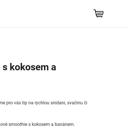
NÁKUPNÍ
KOŠÍK
e s kokosem a
 pro vás tip na rychlou snídani, svačinu či
koládové smoothie s kokosem a banánem.