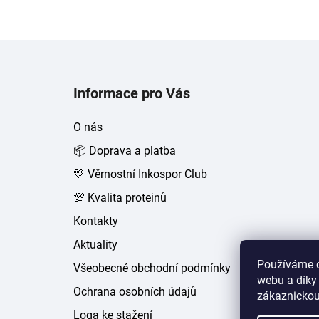
Z
á
Informace pro Vás
p
a
O nás
t
📦 Doprava a platba
í
💛 Věrnostní Inkospor Club
💯 Kvalita proteinů
Kontakty
Aktuality
Používáme c
Všeobecné obchodní podmínky
webu a díky
Ochrana osobních údajů
zákaznickou
Loga ke stažení