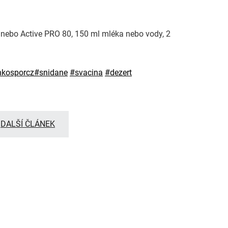
 nebo Active PRO 80, 150 ml mléka nebo vody, 2
nkosporcz
#
snidane
#
svacina
#
dezert
DALŠÍ ČLÁNEK