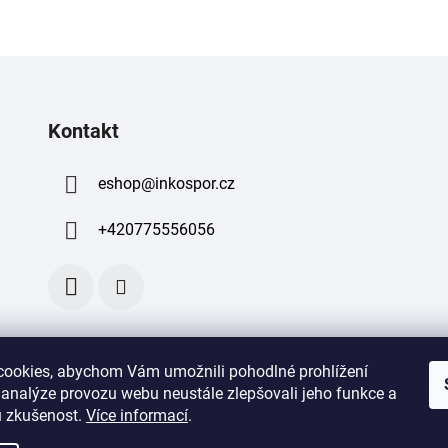
Kontakt
eshop
@
inkospor.cz
+420775556056
ookies, abychom Vám umožnili pohodlné prohlížení
 analýze provozu webu neustále zlepšovali jeho funkce a
 zkušenost
.
Více informací
.