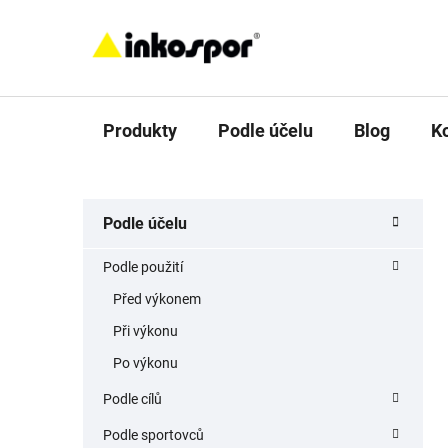
Přejít
na
obsah
Produkty
Podle účelu
Blog
K
P
K
Přeskočit
Podle účelu
a
o
kategorie
t
s
Podle použití
e
t
g
Před výkonem
r
o
Při výkonu
a
r
i
n
Po výkonu
e
n
Podle cílů
í
Podle sportovců
p