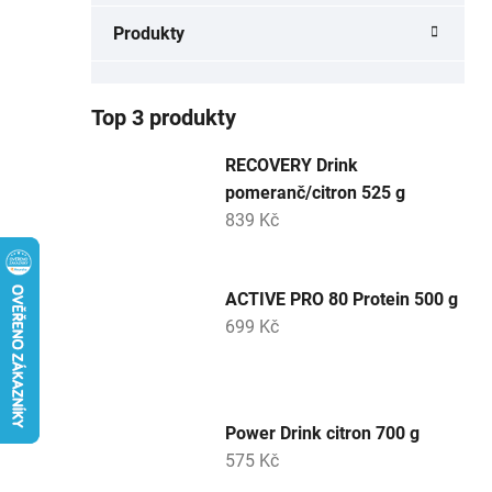
a
Produkty
n
e
l
Top 3 produkty
RECOVERY Drink
pomeranč/citron 525 g
839 Kč
ACTIVE PRO 80 Protein 500 g
699 Kč
Power Drink citron 700 g
575 Kč