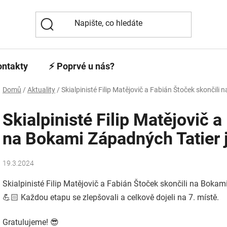
ontakty
⚡️ Poprvé u nás?
Domů
/
Aktuality
/
Skialpinisté Filip Matějovič a Fabián Štoček skončili
Skialpinisté Filip Matějovič a
na Bokami Západných Tatier 
19.3.2024
Skialpinisté Filip Matějovič a Fabián Štoček skončili na Bokam
💪🏻
Každou etapu se zlepšovali a celkově dojeli na 7.
místě.
Gratulujeme! 😎