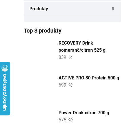
a
Produkty
n
e
l
Top 3 produkty
RECOVERY Drink
pomeranč/citron 525 g
839 Kč
ACTIVE PRO 80 Protein 500 g
699 Kč
Power Drink citron 700 g
575 Kč