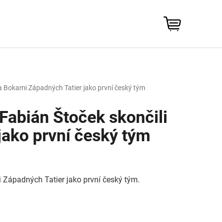
NÁKUPNÍ
KOŠÍK
 na Bokami Západných Tatier jako první český tým
 Fabián Štoček skončili
jako první český tým
i Západných Tatier jako první český tým.