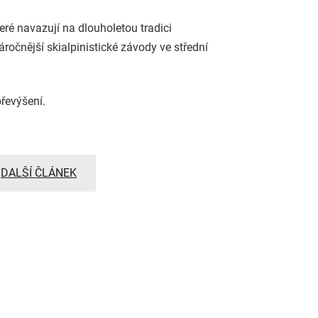
eré navazují na dlouholetou tradici
ročnější skialpinistické závody ve střední
převýšení.
DALŠÍ ČLÁNEK