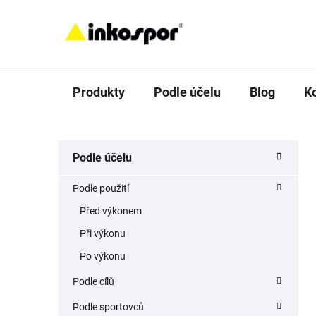
Přejít
na
obsah
Produkty
Podle účelu
Blog
K
P
K
Přeskočit
Podle účelu
a
o
kategorie
t
s
Podle použití
e
t
g
Před výkonem
r
o
Při výkonu
a
r
i
n
Po výkonu
e
n
Podle cílů
í
Podle sportovců
p