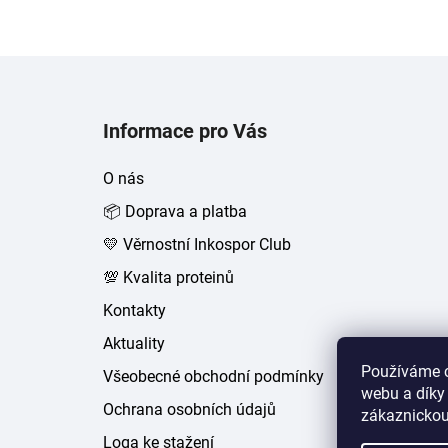
Z
á
Informace pro Vás
p
a
O nás
t
📦 Doprava a platba
í
💛 Věrnostní Inkospor Club
💯 Kvalita proteinů
Kontakty
Aktuality
Používáme c
Všeobecné obchodní podmínky
webu a díky
Ochrana osobních údajů
zákaznickou
Loga ke stažení