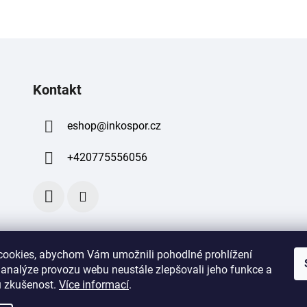
Kontakt
eshop
@
inkospor.cz
+420775556056
ookies, abychom Vám umožnili pohodlné prohlížení
 analýze provozu webu neustále zlepšovali jeho funkce a
 zkušenost
.
Více informací
.