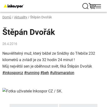
Přejít
na
Hledat
NÁKUP
obsah
Domů
/
Aktuality
/
Štěpán Dvořák
KOŠÍK
Štěpán Dvořák
26.4.2016
Neuvěřitelný muž, který běžel ze Sněžky do Třebíče 232
kilometrů a zvládl je za 32 hodin 24 minut !
Můj největší sen je oběhnout svět, říká Štěpán Dvořák
‪#‎
inkosporcz‬
‪#‎
running‬
‪#‎
beh‬
‪#‎
ultramaraton‬