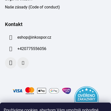
Naše zásady (Code of conduct)
Kontakt
eshop
@
inkospor.cz
+420775556056
Používáme cookies, abychom Vám umožnili pohodlné