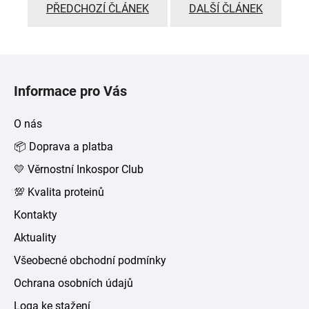
PŘEDCHOZÍ ČLÁNEK
DALŠÍ ČLÁNEK
Z
á
Informace pro Vás
p
a
O nás
t
📦 Doprava a platba
í
💛 Věrnostní Inkospor Club
💯 Kvalita proteinů
Kontakty
Aktuality
Všeobecné obchodní podmínky
Ochrana osobních údajů
Loga ke stažení