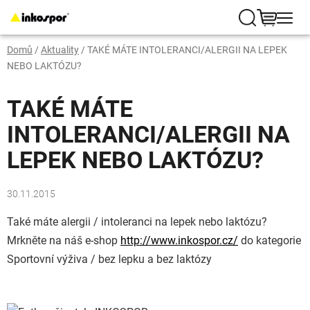
Přejít
na
Hledat
NÁKUP
obsah
Domů
/
Aktuality
/
TAKÉ MÁTE INTOLERANCI/ALERGII NA LEPEK
KOŠÍK
NEBO LAKTÓZU?
TAKÉ MÁTE
INTOLERANCI/ALERGII NA
LEPEK NEBO LAKTÓZU?
30.11.2015
Také máte alergii / intoleranci na lepek nebo laktózu?
Mrkněte na náš e-shop
http://www.inkospor.cz/
do kategorie
Sportovní výživa / bez lepku a bez laktózy