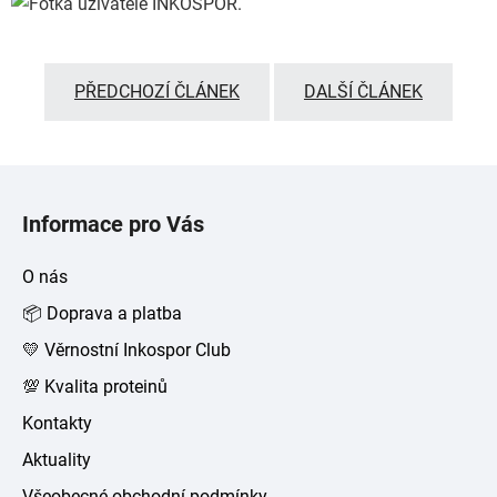
PŘEDCHOZÍ ČLÁNEK
DALŠÍ ČLÁNEK
Z
á
Informace pro Vás
p
a
O nás
t
📦 Doprava a platba
í
💛 Věrnostní Inkospor Club
💯 Kvalita proteinů
Kontakty
Aktuality
Všeobecné obchodní podmínky