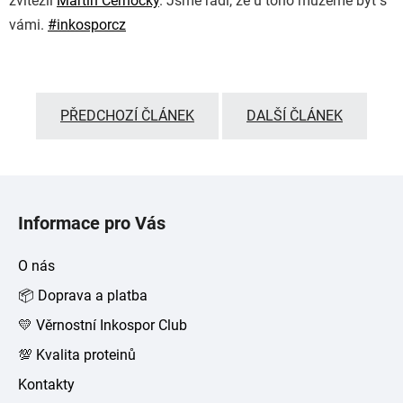
zvítězil
Martin Černocký
. Jsme rádi, že u toho můžeme být s
vámi.
#
inkosporcz
PŘEDCHOZÍ ČLÁNEK
DALŠÍ ČLÁNEK
Z
á
Informace pro Vás
p
a
O nás
t
📦 Doprava a platba
í
💛 Věrnostní Inkospor Club
💯 Kvalita proteinů
Kontakty