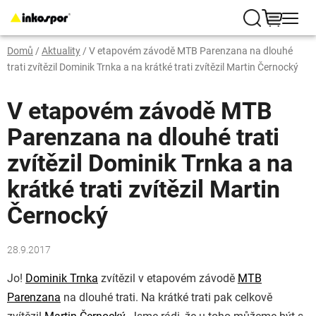
Přejít
na
Hledat
NÁKUP
obsah
Domů
/
Aktuality
/
V etapovém závodě MTB Parenzana na dlouhé
KOŠÍK
trati zvítězil Dominik Trnka a na krátké trati zvítězil Martin Černocký
V etapovém závodě MTB
Parenzana na dlouhé trati
zvítězil Dominik Trnka a na
krátké trati zvítězil Martin
Černocký
28.9.2017
Jo!
Dominik Trnka
zvítězil v etapovém závodě
MTB
Parenzana
na dlouhé trati. Na krátké trati pak celkově